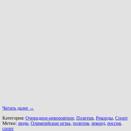
Читать далее
→
Категория:
Очевидное-невероятное
,
Позитив
,
Рекорды
,
Спорт
Метки:
люди
,
Олимпийские игры
,
позитив
,
рекорд
,
россия
,
спорт