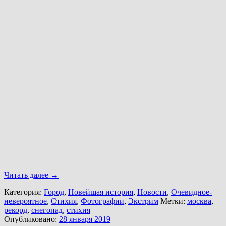
Читать далее
→
Категория:
Город
,
Новейшая история
,
Новости
,
Очевидное-
невероятное
,
Стихия
,
Фотографии
,
Экстрим
Метки:
москва
,
рекорд
,
снегопад
,
стихия
Опубликовано:
28 января 2019