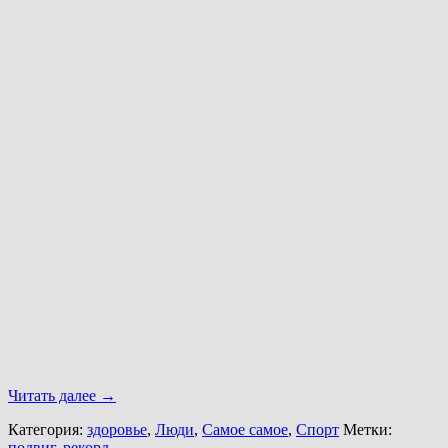
Читать далее
→
Категория:
здоровье
,
Люди
,
Самое самое
,
Спорт
Метки:
подвиг
,
рекорд