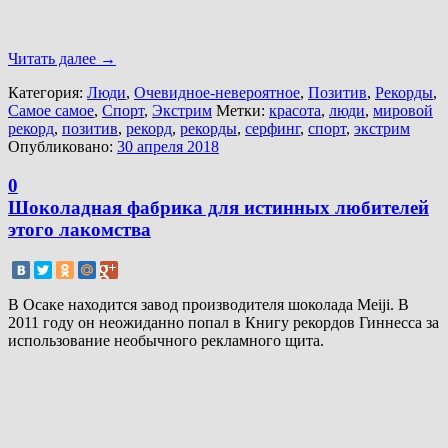
Читать далее
→
Категория:
Люди
,
Очевидное-невероятное
,
Позитив
,
Рекорды
,
Самое самое
,
Спорт
,
Экстрим
Метки:
красота
,
люди
,
мировой
рекорд
,
позитив
,
рекорд
,
рекорды
,
серфинг
,
спорт
,
экстрим
Опубликовано:
30 апреля 2018
0
Шоколадная фабрика для истинных любителей
этого лакомства
В Осаке находится завод производителя шоколада Meiji. В
2011 году он неожиданно попал в Книгу рекордов Гиннесса за
использование необычного рекламного щита.