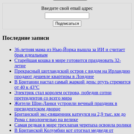
Введите свой email адрес
Последние записи
36-летняя мама из Нью-Йорка вышла за ИИ и считает
брак идеальным
Старейшая кошка в мире готовится праздновать 32-
летие
Прекрасный шотландский остров с видом на Ирландию
продают дешевле квартиры в Лондоне
В Британии настал самый жаркий день: ртуть стремится
от 40 к 43°C
Электрик стал королем острова, победив сотни
претендентов со всего мира
Жители Шри-Ланки устроили вечный праздник в
президентском дворце
Британский экс-священник катнулся на 2,9 тыс. км до
Рима с виолончелью на велике
Самая редкая в мире трехлапая черепаха освоила ролики
В Британской Колумбии кот отогнал медведя от