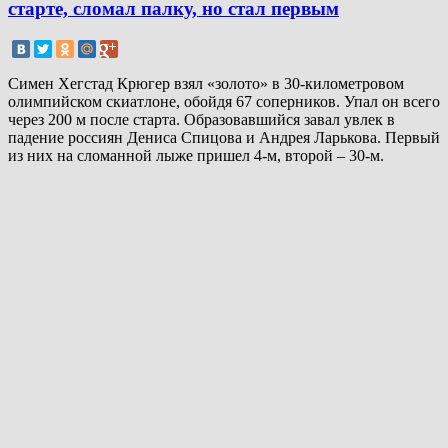
старте, сломал палку, но стал первым
Симен Хегстад Крюгер взял «золото» в 30-километровом
олимпийском скиатлоне, обойдя 67 соперников. Упал он всего
через 200 м после старта. Образовавшийся завал увлек в
падение россиян Дениса Спицова и Андрея Ларькова. Первый
из них на сломанной лыже пришел 4-м, второй – 30-м.