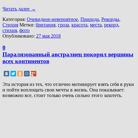
Читать далее
→
Категория:
Очевидное-невероятное
,
Природа
,
Рекорды
,
Стихия
Метки:
британия
,
гроза
,
красота
,
места
,
рекорд
,
стихия
,
фото
Опубликовано:
27 мая 2018
0
Парализованный австралиец покорил вершины
всех континентов
Эта история из тех, что отлично мотивирует взять себя в руки
и пойти воплощать свои мечты в жизнь. Она показывает:
возможно все, стоит только очень сильно этого захотеть.