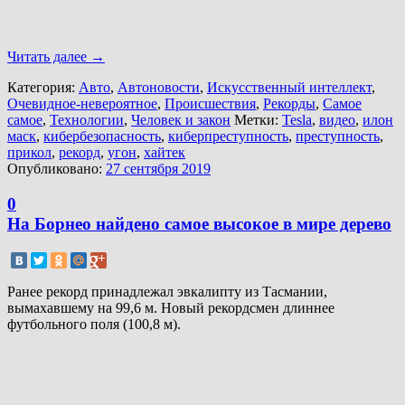
Читать далее
→
Категория:
Авто
,
Автоновости
,
Искусственный интеллект
,
Очевидное-невероятное
,
Происшествия
,
Рекорды
,
Самое
самое
,
Технологии
,
Человек и закон
Метки:
Tesla
,
видео
,
илон
маск
,
кибербезопасность
,
киберпреступность
,
преступность
,
прикол
,
рекорд
,
угон
,
хайтек
Опубликовано:
27 сентября 2019
0
На Борнео найдено самое высокое в мире дерево
Ранее рекорд принадлежал эвкалипту из Тасмании,
вымахавшему на 99,6 м. Новый рекордсмен длиннее
футбольного поля (100,8 м).