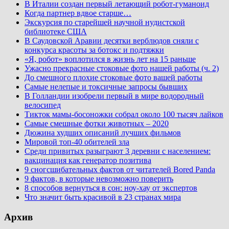
В Италии создан первый летающий робот-гуманоид
Когда партнер вдвое старше…
Экскурсия по старейшей научной нудистской
библиотеке США
В Саудовской Аравии десятки верблюдов сняли с
конкурса красоты за ботокс и подтяжки
«Я, робот» воплотился в жизнь лет на 15 раньше
Ужасно прекрасные стоковые фото нашей работы (ч. 2)
До смешного плохие стоковые фото вашей работы
Самые нелепые и токсичные запросы бывших
В Голландии изобрели первый в мире водородный
велосипед
Тикток мамы-босоножки собрал около 100 тысяч лайков
Самые смешные фотки животных – 2020
Дюжина худших описаний лучших фильмов
Мировой топ-40 обителей зла
Среди привитых разыграют 3 деревни с населением:
вакцинация как генератор позитива
9 сногсшибательных фактов от читателей Bored Panda
9 фактов, в которые невозможно поверить
8 способов вернуться в сон: ноу-хау от экспертов
Что значит быть красивой в 23 странах мира
Архив