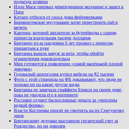
подъезда хозяина
Илон Маск прервал девятидневное молчание и зашел к
Папе
Китаец отбился от сноса дома фейерверками
Бирмингемские мусульмане хотят перестроить паб в
мечеть
Картина, которой заплатили за бутерброды с сыром,
принесла владельцам тысячи долларов
Британец из-за пандемии 6 лет прожил с пенисом,
пришитым к руке
Британка вышла замуж за кота, чтобы обойти
ограничения домовладельца
Мир готовится к появлению «самой маленькой плохой
девочки»
Годовалый шопоголик купил мебели на $2 тысячи
Фото с этой страницы на ФБ доказывают, что люди не
похожи ни на какие другие виды
Британка не замечала граффити Бэнкси на своем доме,
пока не увидела его в интернете
Россияне отдают баснословные деньги за «чипсины
редкой формы»
Власти Костромы просят не смотреть на их Снегурочку
днем
Британскому дедушке выставили гигантский счет за
Рождество, но он доволен