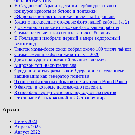
библиотеке США
В Саудовской Аравии десятки верблюдов сняли с
конкурса красоты за ботокс и подтяжки
«Я, робот» воплотился в жизнь лет на 15 раньше
Ужасно прекрасные стоковые фото нашей работы (ч. 2)
До смешного плохие стоковые фото вашей работы
Самые нелепые и токсичные запросы бывших
В Голландии изобрели первый в мире водородный
велосипед
Тикток мамы-босоножки собрал около 100 тысяч лайков
Самые смешные фотки животных – 2020
Дюжина худших описаний лучших фильмов
Мировой топ-40 обителей зла
Среди привитых разыграют 3 деревни с населением:
вакцинация как генератор позитива
9 сногсшибательных фактов от читателей Bored Panda
9 фактов, в которые невозможно поверить
8 способов вернуться в сон: ноу-хау от экспертов
Что значит быть красивой в 23 странах мира
Архив
Июнь 2023
Апрель 2023
Август 2022