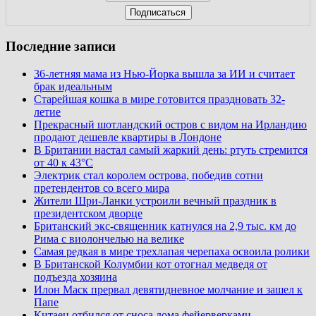
Последние записи
36-летняя мама из Нью-Йорка вышла за ИИ и считает
брак идеальным
Старейшая кошка в мире готовится праздновать 32-
летие
Прекрасный шотландский остров с видом на Ирландию
продают дешевле квартиры в Лондоне
В Британии настал самый жаркий день: ртуть стремится
от 40 к 43°C
Электрик стал королем острова, победив сотни
претендентов со всего мира
Жители Шри-Ланки устроили вечный праздник в
президентском дворце
Британский экс-священник катнулся на 2,9 тыс. км до
Рима с виолончелью на велике
Самая редкая в мире трехлапая черепаха освоила ролики
В Британской Колумбии кот отогнал медведя от
подъезда хозяина
Илон Маск прервал девятидневное молчание и зашел к
Папе
Китаец отбился от сноса дома фейерверками