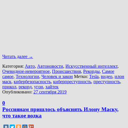
Читать далее
→
Категория:
Авто
,
Автоновости
,
Искусственный интеллект
,
Очевидное-невероятное
,
Происшествия
,
Рекорды
,
Самое
самое
,
Технологии
,
Человек и закон
Метки:
Tesla
,
видео
,
илон
маск
,
кибербезопасность
,
киберпреступность
,
преступность
,
прикол
,
рекорд
,
угон
,
хайтек
Опубликовано:
27 сентября 2019
0
Россиянам пришлось объяснять Илону Маску,
что такое водка