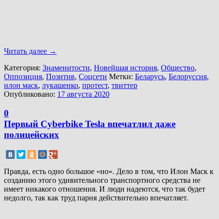
Читать далее
→
Категория:
Знаменитости
,
Новейшая история
,
Общество
,
Оппозиция
,
Позитив
,
Соцсети
Метки:
Беларусь
,
Белоруссия
,
илон маск
,
лукашенко
,
протест
,
твиттер
Опубликовано:
17 августа 2020
0
Первый Cyberbike Tesla впечатлил даже
полицейских
Правда, есть одно большое «но». Дело в том, что Илон Маск к
созданию этого удивительного транспортного средства не
имеет никакого отношения. И люди надеются, что так будет
недолго, так как труд парня действительно впечатляет.