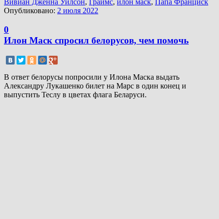
Вивиан Дженна Уилсон
,
Граймс
,
илон маск
,
Папа Франциск
Опубликовано:
2 июля 2022
0
Илон Маск спросил белорусов, чем помочь
В ответ белорусы попросили у Илона Маска выдать
Александру Лукашенко билет на Марс в один конец и
выпустить Теслу в цветах флага Беларуси.