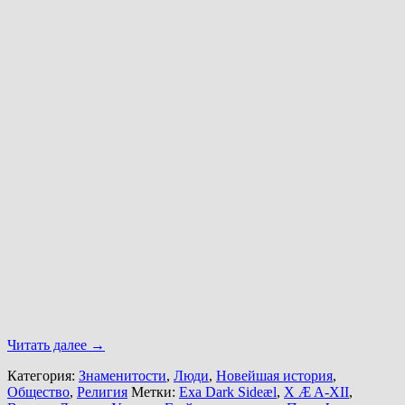
Читать далее
→
Категория:
Знаменитости
,
Люди
,
Новейшая история
,
Общество
,
Религия
Метки:
Exa Dark Sideæl
,
X Æ A-XII
,