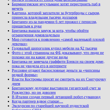
Бирмингемские мусульмане хотят перестроить паб в
мечеть
Картина, которой заплатили за бутерброды с сыром,
принесла владельцам тысячи долларов
Британец из-за пандемии 6 лет прожил с пенисом,
пришитым к руке
Британка вышла замуж за кота, чтобы обойти
ограничения домовладельца
Мир готовится к появлению «самой маленькой плохой
девочки»
Годовалый шопоголик купил мебели на $2 тысячи
Фото с этой страницы на ФБ доказывают, что люди не
похожи ни на какие другие виды
Британка не замечала граффити Бэнкси на своем доме,
пока не увидела его в интернете
Россияне отдают баснословные деньги за «чипсины
редкой формы»
Власти Костромы просят не смотреть на их Снегурочку
днем
Британскому дедушке выставили гигантский счет за
Рождество, но он доволен
В Италии создан первый летающий робот-гуманоид
Когда партнер вдвое старше…
Экскурсия по старейшей научной нудистской