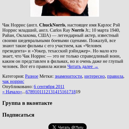
Чак Норрис (англ.
Chuck
Norris
, настоящее имя Карлос Рэй
Норрис младший, англ. Carlos Ray
Norris
Jr.; 10 марта 1940,
Райан, Оклахома, США) — легендарный актер, известный
своими шедевральными боевыми сценами. Пожалуй, все
знают такие фильмы с его участием, как «Человек
президента» и «Уокер, техасский рэйнджер». Но мало кто
знает, что Чак Норрис — это не только справедливый воин,
каким он представлен в фильмах, но и очень даже не глупый
человек. Вот его правила жизни
Читать далее
→
Категория:
Разное
Метки:
знаменитости
,
интересно
,
правила
,
чак норрис
Опубликовано:
6 сентября 2011
« Начало
«
...
6
7
8
9
10
11
12
13
14
15
16
17
18
19
Группа в вконтакте
Подписаться