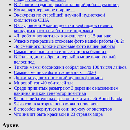
В Италии создан первый летающий робот-гуманоид
Когда партнер вдвое старше…
Экскурсия по старейшей научной нудистской
библиотеке США
В Саудовской Аравии десятки верблюдов сняли с
конкурса красоты за ботокс и подтяжки
«Я, робот» воплотился в жизнь лет на 15 раньше
Ужасно прекрасные стоковые фото нашей работы (ч. 2)
До смешного плохие стоковые фото вашей работы
Самые нелепые и токсичные запросы бывших
В Голландии изобрели первый в мире водородный
велосипед
Тикток мамы-босоножки собрал около 100 тысяч лайков
Самые смешные фотки животных – 2020
Дюжина худших описаний лучших фильмов
Мировой топ-40 обителей зла
Среди привитых разыграют 3 деревни с населением:
вакцинация как генератор позитива
9 сногсшибательных фактов от читателей Bored Panda
9 фактов, в которые невозможно поверить
8 способов вернуться в сон: ноу-хау от экспертов
Что значит быть красивой в 23 странах мира
Архив