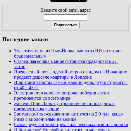
Введите свой email адрес
Последние записи
36-летняя мама из Нью-Йорка вышла за ИИ и считает
брак идеальным
Старейшая кошка в мире готовится праздновать 32-
летие
Прекрасный шотландский остров с видом на Ирландию
продают дешевле квартиры в Лондоне
В Британии настал самый жаркий день: ртуть стремится
от 40 к 43°C
Электрик стал королем острова, победив сотни
претендентов со всего мира
Жители Шри-Ланки устроили вечный праздник в
президентском дворце
Британский экс-священник катнулся на 2,9 тыс. км до
Рима с виолончелью на велике
Самая редкая в мире трехлапая черепаха освоила ролики
В Британской Колумбии кот отогнал медведя от