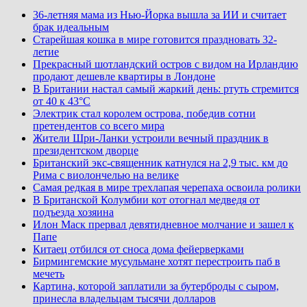
36-летняя мама из Нью-Йорка вышла за ИИ и считает
брак идеальным
Старейшая кошка в мире готовится праздновать 32-
летие
Прекрасный шотландский остров с видом на Ирландию
продают дешевле квартиры в Лондоне
В Британии настал самый жаркий день: ртуть стремится
от 40 к 43°C
Электрик стал королем острова, победив сотни
претендентов со всего мира
Жители Шри-Ланки устроили вечный праздник в
президентском дворце
Британский экс-священник катнулся на 2,9 тыс. км до
Рима с виолончелью на велике
Самая редкая в мире трехлапая черепаха освоила ролики
В Британской Колумбии кот отогнал медведя от
подъезда хозяина
Илон Маск прервал девятидневное молчание и зашел к
Папе
Китаец отбился от сноса дома фейерверками
Бирмингемские мусульмане хотят перестроить паб в
мечеть
Картина, которой заплатили за бутерброды с сыром,
принесла владельцам тысячи долларов