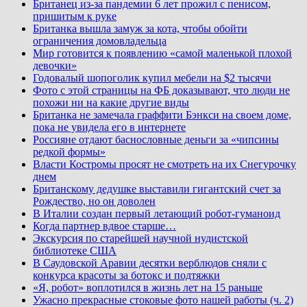
Британец из-за пандемии 6 лет прожил с пенисом,
пришитым к руке
Британка вышла замуж за кота, чтобы обойти
ограничения домовладельца
Мир готовится к появлению «самой маленькой плохой
девочки»
Годовалый шопоголик купил мебели на $2 тысячи
Фото с этой страницы на ФБ доказывают, что люди не
похожи ни на какие другие виды
Британка не замечала граффити Бэнкси на своем доме,
пока не увидела его в интернете
Россияне отдают баснословные деньги за «чипсины
редкой формы»
Власти Костромы просят не смотреть на их Снегурочку
днем
Британскому дедушке выставили гигантский счет за
Рождество, но он доволен
В Италии создан первый летающий робот-гуманоид
Когда партнер вдвое старше…
Экскурсия по старейшей научной нудистской
библиотеке США
В Саудовской Аравии десятки верблюдов сняли с
конкурса красоты за ботокс и подтяжки
«Я, робот» воплотился в жизнь лет на 15 раньше
Ужасно прекрасные стоковые фото нашей работы (ч. 2)