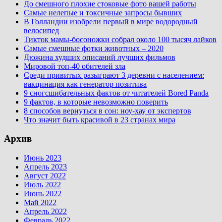
До смешного плохие стоковые фото вашей работы
Самые нелепые и токсичные запросы бывших
В Голландии изобрели первый в мире водородный
велосипед
Тикток мамы-босоножки собрал около 100 тысяч лайков
Самые смешные фотки животных – 2020
Дюжина худших описаний лучших фильмов
Мировой топ-40 обителей зла
Среди привитых разыграют 3 деревни с населением:
вакцинация как генератор позитива
9 сногсшибательных фактов от читателей Bored Panda
9 фактов, в которые невозможно поверить
8 способов вернуться в сон: ноу-хау от экспертов
Что значит быть красивой в 23 странах мира
Архив
Июнь 2023
Апрель 2023
Август 2022
Июль 2022
Июнь 2022
Май 2022
Апрель 2022
Февраль 2022