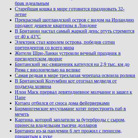
брак идеальным
Старейшая кошка в мире готовится праздновать 32-
летие
Прекрасный шотландский остров с видом на Ирландию
продают дешевле квартиры в Лондоне
В Британии настал самый жаркий день: ртуть стремится
от 40 к 43°C
Электрик стал королем острова, победив сотни
претендентов со всего мира
Жители Шри-Ланки устроили вечный праздник в
президентском дворце
Британский экс-священник катнулся на 2,9 тыс. км до
Рима с виолончелью на велике
Самая редкая в мире трехлапая черепаха освоила ролики
В Британской Колумбии кот отогнал медведя от
подъезда хозяина
Илон Маск прервал девятидневное молчание и зашел к
Папе
Китаец отбился от сноса дома фейерверками
Бирмингемские мусульмане хотят перестроить паб в
мечеть
Картина, которой заплатили за бутерброды с сыром,
принесла владельцам тысячи долларов
Британец из-за пандемии 6 лет прожил с пенисом,
пришитым к руке