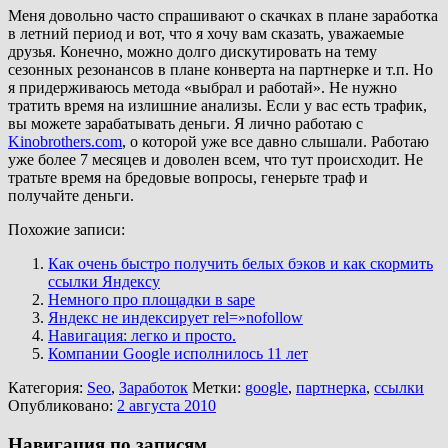
Меня довольно часто спрашивают о скачках в плане заработка
в летний период и вот, что я хочу вам сказать, уважаемые
друзья. Конечно, можно долго дискутировать на тему
сезонных резонансов в плане конверта на партнерке и т.п. Но
я придерживаюсь метода «выбрал и работай». Не нужно
тратить время на излишние анализы. Если у вас есть трафик,
вы можете зарабатывать деньги. Я лично работаю с
Kinobrothers.com
, о которой уже все давно слышали. Работаю
уже более 7 месяцев и доволен всем, что тут происходит. Не
тратьте время на бредовые вопросы, генерьте траф и
получайте деньги.
Похожие записи:
Как очень быстро получить белых бэков и как скормить
ссылки Яндексу
Немного про площадки в sape
Яндекс не индексирует rel=»nofollow
Навигация: легко и просто.
Компании Google исполнилось 11 лет
Категория:
Seo
,
Заработок
Метки:
google
,
партнерка
,
ссылки
Опубликовано:
2 августа 2010
Навигация по записям