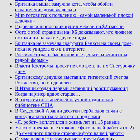
Британка вышла замуж за кота, чтобы обойти
ограничения домовладельца
Мир готовится к появлению «самой маленькой плохой
девочки»
Годовалый шопоголик купил мебели на $2 тысячи
Фото с этой страницы на ФБ доказывают, что люди не
похожи ни на какие другие виды
Британка не замечала граффити Бэнкси на своем доме,
пока не увидела его в интернете
Россияне отдают баснословные деньги за «чипсины
редкой формы»
Власти Костромы просят не смотреть на их Снегурочку
днем
Британскому дедушке выставили гигантский счет за
Рождество, но он доволен
В Италии создан первый летающий робот-гуманоид
Когда партнер вдвое старше…
Экскурсия по старейшей научной нудистской
библиотеке США
В Саудовской Аравии десятки верблюдов сняли с
конкурса красоты за ботокс и подтяжки
«Я, робот» воплотился в жизнь лет на 15 раньше
Ужасно прекрасные стоковые фото нашей работы (ч. 2)
До смешного плохие стоковые фото вашей работы
Самые нелепые и токсичные запросы бывших