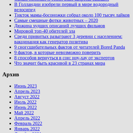
В Голландии изобрели первый в мире водородный
велосипед
Тикток мамы-босоножки собрал около 100 тысяч лайков
Самые смешные фотки животных – 2020
Дюжина худших описаний лучших фильмов
Мировой топ-40 обителей зла
Среди привитых разыграют 3 деревни с населением:
вакцинация как генератор позитива
9 сногсшибательных фактов от читателей Bored Panda
9 фактов, в которые невозможно поверить
8 способов вернуться в сон: ноу-хау от экспертов
Что значит быть красивой в 23 странах мира
Архив
Июнь 2023
Апрель 2023
Август 2022
Июль 2022
Июнь 2022
Май 2022
Апрель 2022
Февраль 2022
Январь 2022