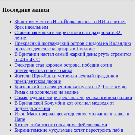
Последние записи
36-летняя мама из Нью-Йорка вышла за ИИ и считает
брак идеальным
Старейшая кошка в мире готовится праздновать 32-
летие
Прекрасный шотландский остров с видом на Ирландию
продают дешевле квартиры в Лондоне
В Британии настал самый жаркий день: ртуть стремится
от 40 к 43°C
Электрик стал королем острова, победив сотни
претендентов со всего мира
Жители Шри-Ланки устроили вечный праздник в
президентском дворце
Британский экс-священник катнулся на 2,9 тыс. км до
Рима с виолончелью на велике
Самая редкая в мире трехлапая черепаха освоила ролики
В Британской Колумбии кот отогнал медведя от
подъезда хозяина
Илон Маск прервал девятидневное молчание и зашел к
Папе
Китаец отбился от сноса дома фейерверками
Бирмингемские мусульмане хотят перестроить паб в