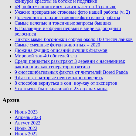
конкурса красоты за ботокс и подтяжки
«Я, робот» воплотился в жизнь лет на 15 раньше
Ужасно прекрасные стоковые фото нашей работы (ч. 2)
До смешного плохие стоковые фото вашей работы
Самые нелепые и токсичные запросы бывших
В Голландии изобрели первый в мире водородный
велосипед
Тикток мамы-босоножки собрал около 100 тысяч лайков
Самые смешные фотки животных – 2020
Дюжина худших описаний лучших фильмов
Мировой топ-40 обителей зла
Среди привитых разыграют 3 деревни с населением:
вакцинация как генератор позитива
9 сногсшибательных фактов от читателей Bored Panda
9 фактов, в которые невозможно поверить
8 способов вернуться в сон: ноу-хау от экспертов
Что значит быть красивой в 23 странах мира
Архив
Июнь 2023
Апрель 2023
Август 2022
Июль 2022
Июнь 2022