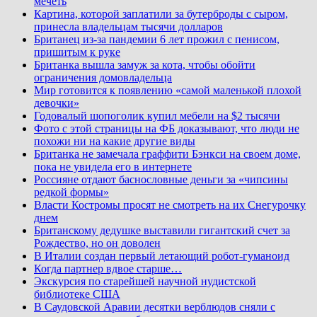
мечеть
Картина, которой заплатили за бутерброды с сыром,
принесла владельцам тысячи долларов
Британец из-за пандемии 6 лет прожил с пенисом,
пришитым к руке
Британка вышла замуж за кота, чтобы обойти
ограничения домовладельца
Мир готовится к появлению «самой маленькой плохой
девочки»
Годовалый шопоголик купил мебели на $2 тысячи
Фото с этой страницы на ФБ доказывают, что люди не
похожи ни на какие другие виды
Британка не замечала граффити Бэнкси на своем доме,
пока не увидела его в интернете
Россияне отдают баснословные деньги за «чипсины
редкой формы»
Власти Костромы просят не смотреть на их Снегурочку
днем
Британскому дедушке выставили гигантский счет за
Рождество, но он доволен
В Италии создан первый летающий робот-гуманоид
Когда партнер вдвое старше…
Экскурсия по старейшей научной нудистской
библиотеке США
В Саудовской Аравии десятки верблюдов сняли с