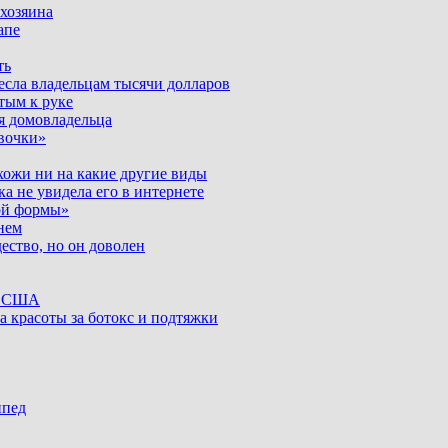
 хозяина
апе
ть
несла владельцам тысячи долларов
тым к руке
я домовладельца
вочки»
хожи ни на какие другие виды
ка не увидела его в интернете
ой формы»
нем
ество, но он доволен
ке США
а красоты за ботокс и подтяжки
ипед