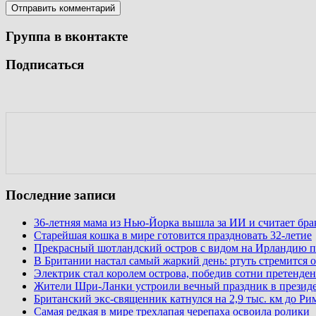
Группа в вконтакте
Подписаться
Последние записи
36-летняя мама из Нью-Йорка вышла за ИИ и считает бр
Старейшая кошка в мире готовится праздновать 32-летие
Прекрасный шотландский остров с видом на Ирландию п
В Британии настал самый жаркий день: ртуть стремится о
Электрик стал королем острова, победив сотни претенден
Жители Шри-Ланки устроили вечный праздник в презид
Британский экс-священник катнулся на 2,9 тыс. км до Ри
Самая редкая в мире трехлапая черепаха освоила ролики