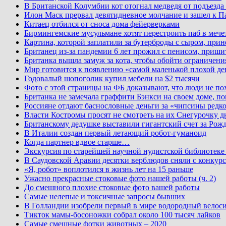
В Британской Колумбии кот отогнал медведя от подъезда
Илон Маск прервал девятидневное молчание и зашел к П
Китаец отбился от сноса дома фейерверками
Бирмингемские мусульмане хотят перестроить паб в мече
Картина, которой заплатили за бутерброды с сыром, при
Британец из-за пандемии 6 лет прожил с пенисом, приши
Британка вышла замуж за кота, чтобы обойти ограничени
Мир готовится к появлению «самой маленькой плохой де
Годовалый шопоголик купил мебели на $2 тысячи
Фото с этой страницы на ФБ доказывают, что люди не по
Британка не замечала граффити Бэнкси на своем доме, по
Россияне отдают баснословные деньги за «чипсины редк
Власти Костромы просят не смотреть на их Снегурочку д
Британскому дедушке выставили гигантский счет за Рожд
В Италии создан первый летающий робот-гуманоид
Когда партнер вдвое старше…
Экскурсия по старейшей научной нудистской библиоте
В Саудовской Аравии десятки верблюдов сняли с конкурс
«Я, робот» воплотился в жизнь лет на 15 раньше
Ужасно прекрасные стоковые фото нашей работы (ч. 2)
До смешного плохие стоковые фото вашей работы
Самые нелепые и токсичные запросы бывших
В Голландии изобрели первый в мире водородный велос
Тикток мамы-босоножки собрал около 100 тысяч лайков
Самые смешные фотки животных – 2020