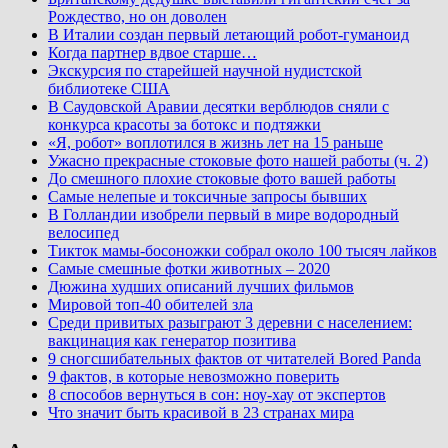
Рождество, но он доволен
В Италии создан первый летающий робот-гуманоид
Когда партнер вдвое старше…
Экскурсия по старейшей научной нудистской
библиотеке США
В Саудовской Аравии десятки верблюдов сняли с
конкурса красоты за ботокс и подтяжки
«Я, робот» воплотился в жизнь лет на 15 раньше
Ужасно прекрасные стоковые фото нашей работы (ч. 2)
До смешного плохие стоковые фото вашей работы
Самые нелепые и токсичные запросы бывших
В Голландии изобрели первый в мире водородный
велосипед
Тикток мамы-босоножки собрал около 100 тысяч лайков
Самые смешные фотки животных – 2020
Дюжина худших описаний лучших фильмов
Мировой топ-40 обителей зла
Среди привитых разыграют 3 деревни с населением:
вакцинация как генератор позитива
9 сногсшибательных фактов от читателей Bored Panda
9 фактов, в которые невозможно поверить
8 способов вернуться в сон: ноу-хау от экспертов
Что значит быть красивой в 23 странах мира