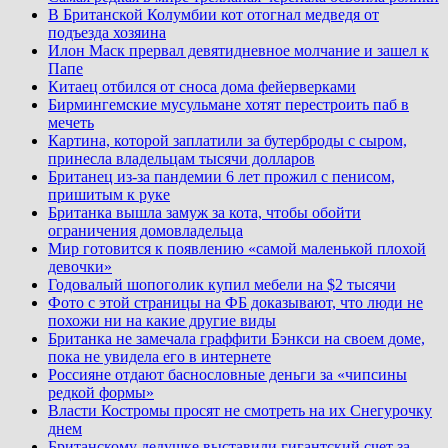
В Британской Колумбии кот отогнал медведя от
подъезда хозяина
Илон Маск прервал девятидневное молчание и зашел к
Папе
Китаец отбился от сноса дома фейерверками
Бирмингемские мусульмане хотят перестроить паб в
мечеть
Картина, которой заплатили за бутерброды с сыром,
принесла владельцам тысячи долларов
Британец из-за пандемии 6 лет прожил с пенисом,
пришитым к руке
Британка вышла замуж за кота, чтобы обойти
ограничения домовладельца
Мир готовится к появлению «самой маленькой плохой
девочки»
Годовалый шопоголик купил мебели на $2 тысячи
Фото с этой страницы на ФБ доказывают, что люди не
похожи ни на какие другие виды
Британка не замечала граффити Бэнкси на своем доме,
пока не увидела его в интернете
Россияне отдают баснословные деньги за «чипсины
редкой формы»
Власти Костромы просят не смотреть на их Снегурочку
днем
Британскому дедушке выставили гигантский счет за