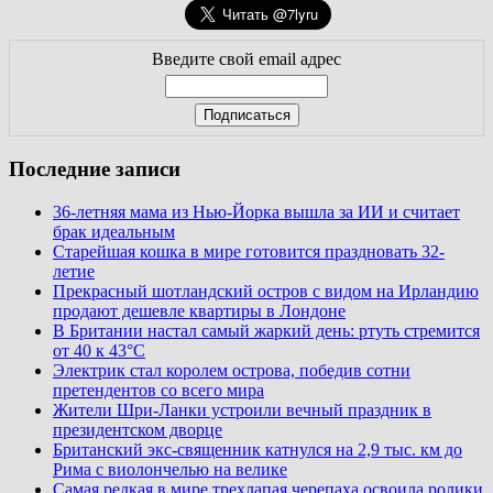
Введите свой email адрес
Последние записи
36-летняя мама из Нью-Йорка вышла за ИИ и считает
брак идеальным
Старейшая кошка в мире готовится праздновать 32-
летие
Прекрасный шотландский остров с видом на Ирландию
продают дешевле квартиры в Лондоне
В Британии настал самый жаркий день: ртуть стремится
от 40 к 43°C
Электрик стал королем острова, победив сотни
претендентов со всего мира
Жители Шри-Ланки устроили вечный праздник в
президентском дворце
Британский экс-священник катнулся на 2,9 тыс. км до
Рима с виолончелью на велике
Самая редкая в мире трехлапая черепаха освоила ролики