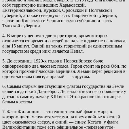
себя территорию нынешних Харьковской,
Екатериновлавской, Курской, Орловской и Полтавской
губерний, а также северную часть Таврической губернии,
частично Киевскую и Черниговскую губернию и часть
Тульской губернии.
4. В мире существует две территории, время которых
отличается от времени соседей не на час и даже не на полчаса,
а на 15 минут. Одной из таких территорий (и единственным
государством среди них) является Непал.
5. До середины 1920-х годов в Новосибирске было
одновременно два часовых пояса. Город стоит на реке Оби, по
которой проходит часовой меридиан. Левый берег реки жил в
одном часовом поясе, а правый — в другом.
6. Самым старым действующим флагом государства на Земле
является датский Даннеброг. Легенда относит его появление у
датчан к самому началу XIII века. Это красное полотнище с
белым крестом.
7. Флаг Филиппин — это единственный флаг в мире, в
котором цвета меняются местами на время войны: красный
цвет оказывается сверху, а синий — снизу. Кстати, у флага
Великобритании тоже есть официальное «перевернутое»