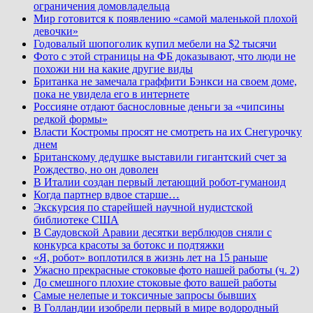
ограничения домовладельца
Мир готовится к появлению «самой маленькой плохой
девочки»
Годовалый шопоголик купил мебели на $2 тысячи
Фото с этой страницы на ФБ доказывают, что люди не
похожи ни на какие другие виды
Британка не замечала граффити Бэнкси на своем доме,
пока не увидела его в интернете
Россияне отдают баснословные деньги за «чипсины
редкой формы»
Власти Костромы просят не смотреть на их Снегурочку
днем
Британскому дедушке выставили гигантский счет за
Рождество, но он доволен
В Италии создан первый летающий робот-гуманоид
Когда партнер вдвое старше…
Экскурсия по старейшей научной нудистской
библиотеке США
В Саудовской Аравии десятки верблюдов сняли с
конкурса красоты за ботокс и подтяжки
«Я, робот» воплотился в жизнь лет на 15 раньше
Ужасно прекрасные стоковые фото нашей работы (ч. 2)
До смешного плохие стоковые фото вашей работы
Самые нелепые и токсичные запросы бывших
В Голландии изобрели первый в мире водородный