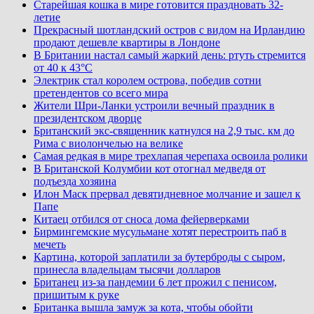
Старейшая кошка в мире готовится праздновать 32-
летие
Прекрасный шотландский остров с видом на Ирландию
продают дешевле квартиры в Лондоне
В Британии настал самый жаркий день: ртуть стремится
от 40 к 43°C
Электрик стал королем острова, победив сотни
претендентов со всего мира
Жители Шри-Ланки устроили вечный праздник в
президентском дворце
Британский экс-священник катнулся на 2,9 тыс. км до
Рима с виолончелью на велике
Самая редкая в мире трехлапая черепаха освоила ролики
В Британской Колумбии кот отогнал медведя от
подъезда хозяина
Илон Маск прервал девятидневное молчание и зашел к
Папе
Китаец отбился от сноса дома фейерверками
Бирмингемские мусульмане хотят перестроить паб в
мечеть
Картина, которой заплатили за бутерброды с сыром,
принесла владельцам тысячи долларов
Британец из-за пандемии 6 лет прожил с пенисом,
пришитым к руке
Британка вышла замуж за кота, чтобы обойти