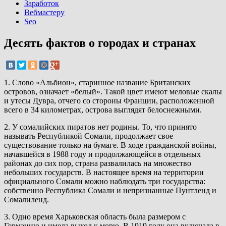
Заработок
Вебмастеру
Seo
Десять фактов о городах и странах
1. Слово «Альбион», старинное название Британских
островов, означает «белый». Такой цвет имеют меловые скалы
и утесы Дувра, отчего со стороны Франции, расположенной
всего в 34 километрах, острова выглядят белоснежными.
2. У сомалийских пиратов нет родины. То, что принято
называть Республикой Сомали, продолжает свое
существование только на бумаге. В ходе гражданской войны,
начавшейся в 1988 году и продолжающейся в отдельных
районах до сих пор, страна развалилась на множество
небольших государств. В настоящее время на территории
официального Сомали можно наблюдать три государства:
собственно Республика Сомали и непризнанные Пунтленд и
Сомалиленд.
3. Одно время Харьковская область была размером с
Германию и имела выход к морю. В 1919 году она включала в