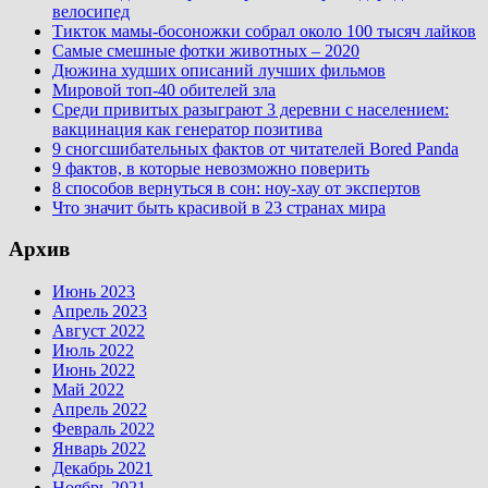
велосипед
Тикток мамы-босоножки собрал около 100 тысяч лайков
Самые смешные фотки животных – 2020
Дюжина худших описаний лучших фильмов
Мировой топ-40 обителей зла
Среди привитых разыграют 3 деревни с населением:
вакцинация как генератор позитива
9 сногсшибательных фактов от читателей Bored Panda
9 фактов, в которые невозможно поверить
8 способов вернуться в сон: ноу-хау от экспертов
Что значит быть красивой в 23 странах мира
Архив
Июнь 2023
Апрель 2023
Август 2022
Июль 2022
Июнь 2022
Май 2022
Апрель 2022
Февраль 2022
Январь 2022
Декабрь 2021
Ноябрь 2021