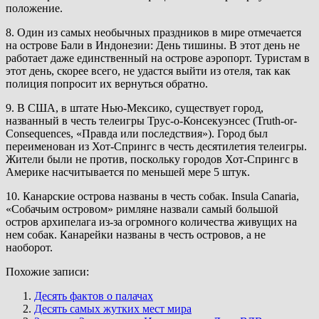
положение.
8. Один из самых необычных праздников в мире отмечается
на острове Бали в Индонезии: День тишины. В этот день не
работает даже единственный на острове аэропорт. Туристам в
этот день, скорее всего, не удастся выйти из отеля, так как
полиция попросит их вернуться обратно.
9. В США, в штате Нью-Мексико, существует город,
названный в честь телеигры Трус-о-Консекуэнсес (Truth-or-
Consequences, «Правда или последствия»). Город был
переименован из Хот-Спрингс в честь десятилетия телеигры.
Жители были не против, поскольку городов Хот-Спрингс в
Америке насчитывается по меньшей мере 5 штук.
10. Канарские острова названы в честь собак. Insula Canaria,
«Собачьим островом» римляне назвали самый большой
остров архипелага из-за огромного количества живущих на
нем собак. Канарейки названы в честь островов, а не
наоборот.
Похожие записи:
Десять фактов о палачах
Десять самых жутких мест мира