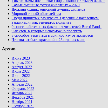
Тикток мамы-босоножки собрал около 100 тысяч лайков
Самые смешные фотки животных – 2020
Дюжина худших описаний лучших фильмов
Мировой топ-40 обителей зла
Среди привитых разыграют 3 деревни с населением:
вакцинация как генератор позитива
9 сногсшибательных фактов от читателей Bored Panda
9 фактов, в которые невозможно поверить
8 способов вернуться в сон: ноу-хау от экспертов
Что значит быть красивой в 23 странах мира
Архив
Июнь 2023
Апрель 2023
Август 2022
Июль 2022
Июнь 2022
Май 2022
Апрель 2022
Февраль 2022
Январь 2022
Декабрь 2021
Ноябрь 2021
Октябрь 2021