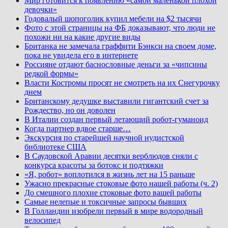
Мир готовится к появлению «самой маленькой плохой
девочки»
Годовалый шопоголик купил мебели на $2 тысячи
Фото с этой страницы на ФБ доказывают, что люди не
похожи ни на какие другие виды
Британка не замечала граффити Бэнкси на своем доме,
пока не увидела его в интернете
Россияне отдают баснословные деньги за «чипсины
редкой формы»
Власти Костромы просят не смотреть на их Снегурочку
днем
Британскому дедушке выставили гигантский счет за
Рождество, но он доволен
В Италии создан первый летающий робот-гуманоид
Когда партнер вдвое старше…
Экскурсия по старейшей научной нудистской
библиотеке США
В Саудовской Аравии десятки верблюдов сняли с
конкурса красоты за ботокс и подтяжки
«Я, робот» воплотился в жизнь лет на 15 раньше
Ужасно прекрасные стоковые фото нашей работы (ч. 2)
До смешного плохие стоковые фото вашей работы
Самые нелепые и токсичные запросы бывших
В Голландии изобрели первый в мире водородный
велосипед