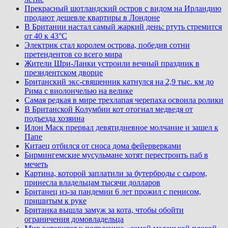
Прекрасный шотландский остров с видом на Ирландию
продают дешевле квартиры в Лондоне
В Британии настал самый жаркий день: ртуть стремится
от 40 к 43°C
Электрик стал королем острова, победив сотни
претендентов со всего мира
Жители Шри-Ланки устроили вечный праздник в
президентском дворце
Британский экс-священник катнулся на 2,9 тыс. км до
Рима с виолончелью на велике
Самая редкая в мире трехлапая черепаха освоила ролики
В Британской Колумбии кот отогнал медведя от
подъезда хозяина
Илон Маск прервал девятидневное молчание и зашел к
Папе
Китаец отбился от сноса дома фейерверками
Бирмингемские мусульмане хотят перестроить паб в
мечеть
Картина, которой заплатили за бутерброды с сыром,
принесла владельцам тысячи долларов
Британец из-за пандемии 6 лет прожил с пенисом,
пришитым к руке
Британка вышла замуж за кота, чтобы обойти
ограничения домовладельца