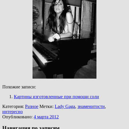
Похожие записи:
Картины изготовленные при помощи соли
Категория:
Разное
Метки:
Lady Gaga
,
знаменитости
,
интересно
Опубликовано:
4 марта 2012
Навигация по записям