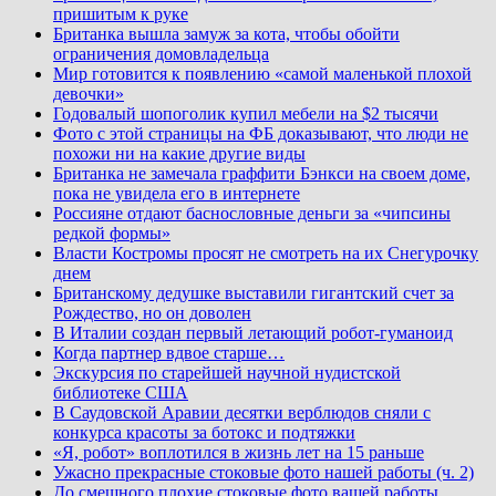
пришитым к руке
Британка вышла замуж за кота, чтобы обойти
ограничения домовладельца
Мир готовится к появлению «самой маленькой плохой
девочки»
Годовалый шопоголик купил мебели на $2 тысячи
Фото с этой страницы на ФБ доказывают, что люди не
похожи ни на какие другие виды
Британка не замечала граффити Бэнкси на своем доме,
пока не увидела его в интернете
Россияне отдают баснословные деньги за «чипсины
редкой формы»
Власти Костромы просят не смотреть на их Снегурочку
днем
Британскому дедушке выставили гигантский счет за
Рождество, но он доволен
В Италии создан первый летающий робот-гуманоид
Когда партнер вдвое старше…
Экскурсия по старейшей научной нудистской
библиотеке США
В Саудовской Аравии десятки верблюдов сняли с
конкурса красоты за ботокс и подтяжки
«Я, робот» воплотился в жизнь лет на 15 раньше
Ужасно прекрасные стоковые фото нашей работы (ч. 2)
До смешного плохие стоковые фото вашей работы