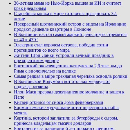
36-летняя мама из Нью-Йорка вышла за ИИ и считает
брак идеальным
Старейшая кошка в мире готовится праздновать 32-
летие
Прекрасный шотландский остров с видом на Ирландию
продают дешевле квартиры в Лондоне
В Британии настал самый жаркий день: ртуть стремится
от 40 к 43°C
Электрик стал королем острова, победив сотни
претендентов со всего мира
Жители Шри-Ланки устроили вечный праздник в
президентском дворце
Британский экс-священник катнулся на 2,9 тыс. км до
Рима с виолончелью на велике
Самая редкая в мире трехлапая черепаха освоила ролики
В Британской Колумбии кот отогнал медведя от
подъезда хозяина
Илон Маск прервал девятидневное молчание и зашел к
Папе
Китаец отбился от сноса дома фейерверками
Бирмингемские мусульмане хотят перестроить паб в
мечеть
Картина, которой заплатили за бутерброды с сыром,
принесла владельцам тысячи долларов
Британец из-за пандемии 6 лет прожил с пенисом,