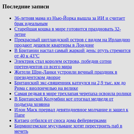
Последние записи
36-летняя мама из Нью-Йорка вышла за ИИ и считает
брак идеальным
Старейшая кошка в мире готовится праздновать 32-
летие
Прекрасный шотландский остров с видом на Ирландию
продают дешевле квартиры в Лондоне
В Британии настал самый жаркий день: ртуть стремится
от 40 к 43°C
Электрик стал королем острова, победив сотни
претендентов со всего мира
Жители Шри-Ланки устроили вечный праздник в
президентском дворце
Британский экс-священник катнулся на 2,9 тыс. км до
Рима с виолончелью на велике
Самая редкая в мире трехлапая черепаха освоила ролики
В Британской Колумбии кот отогнал медведя от
подъезда хозяина
Илон Маск прервал девятидневное молчание и зашел к
Папе
Китаец отбился от сноса дома фейерверками
Бирмингемские мусульмане хотят перестроить паб в
мечеть