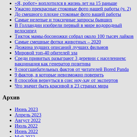
«Я, робот» воплотился в жизнь лет на 15 раньше
Ужасно прекрасные стоковые фото нашей работы (ч. 2)
До смешного плохие стоковые фото вашей работы
Самые нелепые и токсичные запросы бывших
В Голландии изобрели первый в мире водородный
велосипед
Тикток мамы-босоножки собрал около 100 тысяч лайков
Самые смешные фотки животных – 2020
Дюжина худших описаний лучших фильмов
Мировой топ-40 обителей зла
Среди привитых разыграют 3 деревни с населением:
вакцинация как генератор позитива
9 сногсшибательных фактов от читателей Bored Panda
9 фактов, в которые невозможно поверить
8 способов вернуться в сон: ноу-хау от экспертов
Что значит быть красивой в 23 странах мира
Архив
Июнь 2023
Апрель 2023
Август 2022
Июль 2022
Июнь 2022
Май 2022