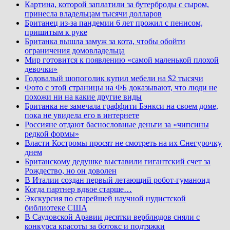
Картина, которой заплатили за бутерброды с сыром,
принесла владельцам тысячи долларов
Британец из-за пандемии 6 лет прожил с пенисом,
пришитым к руке
Британка вышла замуж за кота, чтобы обойти
ограничения домовладельца
Мир готовится к появлению «самой маленькой плохой
девочки»
Годовалый шопоголик купил мебели на $2 тысячи
Фото с этой страницы на ФБ доказывают, что люди не
похожи ни на какие другие виды
Британка не замечала граффити Бэнкси на своем доме,
пока не увидела его в интернете
Россияне отдают баснословные деньги за «чипсины
редкой формы»
Власти Костромы просят не смотреть на их Снегурочку
днем
Британскому дедушке выставили гигантский счет за
Рождество, но он доволен
В Италии создан первый летающий робот-гуманоид
Когда партнер вдвое старше…
Экскурсия по старейшей научной нудистской
библиотеке США
В Саудовской Аравии десятки верблюдов сняли с
конкурса красоты за ботокс и подтяжки