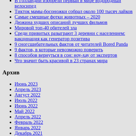
В Голландии изобрели первый в мире водородный
велосипед
Тикток мамы-босоножки собрал около 100 тысяч лайков
Самые смешные фотки животных – 2020
Дюжина худших описаний лучших фильмов
Мировой топ-40 обителей зла
Среди привитых разыграют 3 деревни с населением:
вакцинация как генератор позитива
9 сногсшибательных фактов от читателей Bored Panda
9 фактов, в которые невозможно поверить
8 способов вернуться в сон: ноу-хау от экспертов
Что значит быть красивой в 23 странах мира
Архив
Июнь 2023
Апрель 2023
Август 2022
Июль 2022
Июнь 2022
Май 2022
Апрель 2022
Февраль 2022
Январь 2022
Декабрь 2021