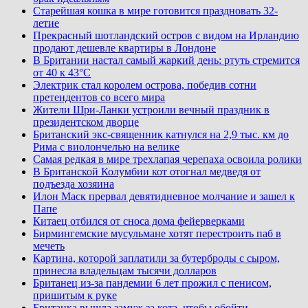
Старейшая кошка в мире готовится праздновать 32-
летие
Прекрасный шотландский остров с видом на Ирландию
продают дешевле квартиры в Лондоне
В Британии настал самый жаркий день: ртуть стремится
от 40 к 43°C
Электрик стал королем острова, победив сотни
претендентов со всего мира
Жители Шри-Ланки устроили вечный праздник в
президентском дворце
Британский экс-священник катнулся на 2,9 тыс. км до
Рима с виолончелью на велике
Самая редкая в мире трехлапая черепаха освоила ролики
В Британской Колумбии кот отогнал медведя от
подъезда хозяина
Илон Маск прервал девятидневное молчание и зашел к
Папе
Китаец отбился от сноса дома фейерверками
Бирмингемские мусульмане хотят перестроить паб в
мечеть
Картина, которой заплатили за бутерброды с сыром,
принесла владельцам тысячи долларов
Британец из-за пандемии 6 лет прожил с пенисом,
пришитым к руке
Британка вышла замуж за кота, чтобы обойти