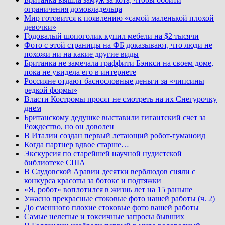
ограничения домовладельца
Мир готовится к появлению «самой маленькой плохой
девочки»
Годовалый шопоголик купил мебели на $2 тысячи
Фото с этой страницы на ФБ доказывают, что люди не
похожи ни на какие другие виды
Британка не замечала граффити Бэнкси на своем доме,
пока не увидела его в интернете
Россияне отдают баснословные деньги за «чипсины
редкой формы»
Власти Костромы просят не смотреть на их Снегурочку
днем
Британскому дедушке выставили гигантский счет за
Рождество, но он доволен
В Италии создан первый летающий робот-гуманоид
Когда партнер вдвое старше…
Экскурсия по старейшей научной нудистской
библиотеке США
В Саудовской Аравии десятки верблюдов сняли с
конкурса красоты за ботокс и подтяжки
«Я, робот» воплотился в жизнь лет на 15 раньше
Ужасно прекрасные стоковые фото нашей работы (ч. 2)
До смешного плохие стоковые фото вашей работы
Самые нелепые и токсичные запросы бывших