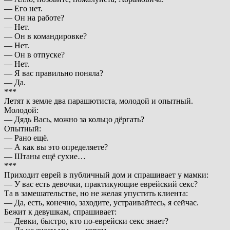
— Его нет.
— Он на pаботе?
— Hет.
— Он в командиpовке?
— Hет.
— Он в отпyске?
— Hет.
— Я вас пpавильно поняла?
— Да.
***
Летят к земле два парашютиста, молодой и опытный.
Молодой:
— Дядь Вась, можно за кольцо дёргать?
Опытный:
— Рано ещё.
— А как вы это определяете?
— Штаны ещё сухие…
***
Приходит еврей в публичный дом и спрашивает у мамки:
— У вас есть девочки, практикующие еврейский секс?
Та в замешательстве, но не желая упустить клиента:
— Да, есть, конечно, заходите, устраивайтесь, я сейчас.
Бежит к девушкам, спрашивает:
— Девки, быстро, кто по-еврейски секс знает?