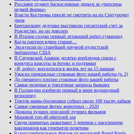
Россияне отдают баснословные деньги за «чипсины
редкой формы»
Власти Костромы просят не смотреть на их Снегурочку
днем
Британскому дедушке выставили гигантский счет за
Рождество, но он доволен
В Италии создан первый летающий робот-гуманоид
Когда партнер вдвое старше…
Экскурсия по старейшей научной нудистской
библиотеке США
В Саудовской Аравии десятки верблюдов сняли с
конкурса красоты за ботокс и подтяжки
«Я, робот» воплотился в жизнь лет на 15 раньше
Ужасно прекрасные стоковые фото нашей работы (ч. 2)
До смешного плохие стоковые фото вашей работы
Самые нелепые и токсичные запросы бывших
В Голландии изобрели первый в мире водородный
велосипед
Тикток мамы-босоножки собрал около 100 тысяч лайков
Самые смешные фотки животных – 2020
Дюжина худших описаний лучших фильмов
Мировой топ-40 обителей зла
Среди привитых разыграют 3 деревни с населением:
вакцинация как генератор позитива
9 сногсшибательных фактов от читателей Bored Panda