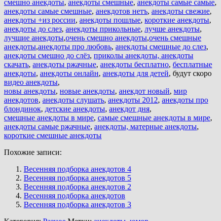
смешно анекдоты
,
анекдоты смешные
,
анекдоты самые самые
,
анекдоты самые смешные
,
анекдотов нетъ
,
анекдоты свежие
,
анекдоты +из россии
,
анекдоты пошлые
,
короткие анекдоты
,
анекдоты до слез
,
анекдоты прикольные
,
лучше анекдоты
,
лучшие анекдоты
,
очень смешно анекдоты
,
очень смешные
анекдоты
,
анекдоты про любовь
,
анекдоты смешные до слез
,
анекдоты смешно до слёз
,
приколы анекдоты, анекдоты
скачать
,
анекдоты ржачные
,
анекдоты бесплатно
,
бесплатные
анекдоты
,
анекдоты онлайн
,
анекдоты для детей
, будут скоро
видео анекдоты
,
новы анекдоты
,
новые анекдоты
,
анекдот новый
,
мир
анекдотов
,
анекдоты слушать
,
анекдоты 2012
,
анекдоты про
блондинок
,
детские анекдоты
,
анекдот дня
,
смешные анекдоты в мире
,
самые смешные анекдоты в мире
,
анекдоты самые ржачные
,
анекдоты, матерные анекдоты
,
короткие смешные анекдоты
Похожие записи:
Весенняя подборка анекдотов 4
Весенняя подборка анекдотов 5
Весенняя подборка анекдотов 2
Весенняя подборка анекдотов
Весенняя подборка анекдотов 3