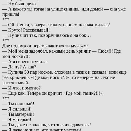
— Ну было дело.
— А какого ты тогда на улице сидишь, иди домой — она уже
пришла!
***
— Ой, Ленка, я вчера с таким парнем познакомилась!
— Круто! Рассказывай!
— Ну значит так, поворачиваюсь я на бок…
***
Две подружки перемывают кости мужьям:
— Мой меня задолбал, каждый день кричит — Люся!!! Где
мои носки?!!!
— А я своего отучила.
— Да ну? А как?
— Купила 50 пар носков, сложила в тазик и сказала, если еще
раз крикнешь «Где мои носки?!!» ,то вечером на секс не
рассчитывай.
— И что, помогло?
— Еще как. Теперь он кричит «Где мой тазик?!!!».
***
— Ты сильный!
— Я сильный!
— Ты матерый!
— Я матерый!
— Ты даже не знаешь, что значит сдаваться!
— Я даже не знаю, что значит матерый…