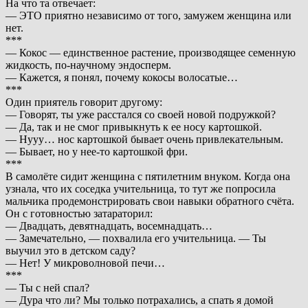
На что та отвечает:
— ЭТО приятно независимо от того, замужем женщина или
нет.
***
— Кокос — единственное растение, производящее семенную
жидкость, по-научному эндосперм.
— Кажется, я понял, почему кокосы волосатые…
***
Один приятель говорит другому:
— Говорят, ты уже расстался со своей новой подружкой?
— Да, так и не смог привыкнуть к ее носу картошкой.
— Нууу… нос картошкой бывает очень привлекательным.
— Бывает, но у нее-то картошкой фри.
***
В самолёте сидит женщина с пятилетним внуком. Когда она
узнала, что их соседка учительница, то тут же попросила
мальчика продемонстрировать свои навыки обратного счёта.
Он с готовностью затараторил:
— Двадцать, девятнадцать, восемнадцать…
— Замечательно, — похвалила его учительница. — Ты
выучил это в детском саду?
— Нет! У микроволновой печи…
***
— Ты с ней спал?
— Дура что ли? Мы только потрахались, а спать я домой