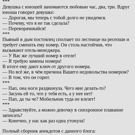
***
Девушка с юношей занимаются любовью час, два, три. Вдруг
юноша говорит девушке:
— Дорогая, мы теперь с тобой долго не увидемся.
— Почему, что я не так сделала?
— Переворачивайся!
***
Пьяный в дым постоялец сползает по лестнице на ресепшн и
требует сменить ему номер. Он столь настойчив, что
вызывают отель-менеджера.
— У Вас же лучший номер в отеле!
— Я требую замены номера!
В итоге ему дают ключ от другого номера.
— Но всё же, в чём причина Вашего недовольства номером?
— В том, что он горит.
***
— Пап, она ноги pаздвинула. Чего мне делать-то?
— Засунь ей то, что у тебя есть, а у нее нет!
— Пап, да ты че? Мобильник туда не влезет!
***
— Здравствуйте, а можно девочку в синхронное плавание
записать?
— Конечно, у нас как раз одна утонула!
Полный сборник анекдотов с данного блога: