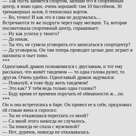
— Так пусть займется спортом, запиши его в спортивный
центр, я знаю один, очень хороший: там 10 бассейнов, 30
тренажерных залов, 6 теннисных кортов.
— Во, точно! И как это я сама не додумалась…
Встречаются те же подруги через пару месяцев. Та, которая
посоветовала спортивный центр, спрашивает:
— Ну как успехи у твоего?
— Да никак.
— Ты что, не сумела уговорить его записаться в спортцентр?
— Да уговорила. Он там теперь проводит целые дни: играет в
шахматы и пьет пиво.
***
Одноглавый дракон познакомился с двуглавым, и тот ему
рассказал, что живёт тандемом — то одна голова рулит, то
другая. Очень удобно. Одноглавый дракон задумался:
— Пожалуй, я тоже буду жить тандемом!
— Это как? У тебя ведь только одна голова?!
— Буду время от времени поручать её обязанности ж…пе.
***
Он и она встретились в баре. Он привел ее к себе, предложил
ей стакан вина и спросил:
— Ты не откажешься переспать со мной?
— Со мной этого никогда не случалось.
— Ты никогда не спала с мужчиной?
— Нет, дурачок, никогда не отказывалась.