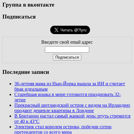
Группа в вконтакте
Подписаться
Введите свой email адрес
Последние записи
36-летняя мама из Нью-Йорка вышла за ИИ и считает
брак идеальным
Старейшая кошка в мире готовится праздновать 32-
летие
Прекрасный шотландский остров с видом на Ирландию
продают дешевле квартиры в Лондоне
В Британии настал самый жаркий день: ртуть стремится
от 40 к 43°C
Электрик стал королем острова, победив сотни
претендентов со всего мира