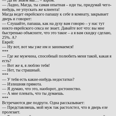
— Да не знаем мы… – хором.
— Ладно, Магда, ты самая опытная – иди ты, придумай чего-
нибудь, не упускать же клиента!
Магда ведет еврейского папашу к себе в комнату, закрывает
дверь и говорит:
— Слушайте, папаша, как на духу вам говорю – у нас тут
никто еврейского секса не знает. Давайте вот что: вы мне
быстренько объясните, что это такое – а я вам скидку сделаю,
25%. А?
Еврей:
— Ну вот, вот мы уже им и занимаемся!
***
— Где же мужчина, способный полюбить меня такой, какая я
есть?
— Вот же я, я люблю тебя!
— Нет, ты страшный.
***
— У тебя есть какие-нибудь недостатки?
— Излишняя прямота.
— Я думаю, что это, наоборот, достоинство.
— А мне плевать, что ты думаешь.
***
Встречаются две подруги. Одна рассказывает:
— Представляешь, мой муж так растолстел, что в дверь еле
пролезает.