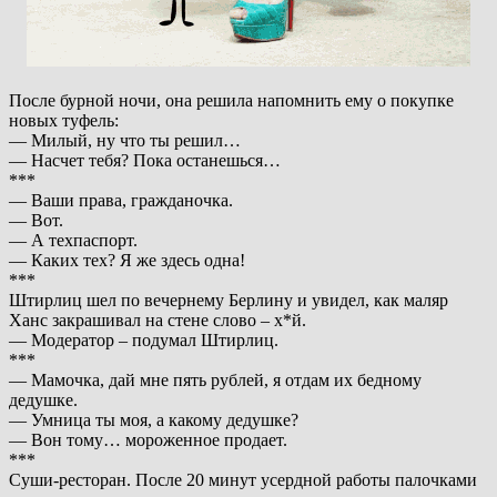
После бурной ночи, она решила напомнить ему о покупке
новых туфель:
— Милый, ну что ты решил…
— Насчет тебя? Пока останешься…
***
— Ваши права, гражданочка.
— Вот.
— А техпаспорт.
— Каких тех? Я же здесь одна!
***
Штирлиц шел по вечернему Берлину и увидел, как маляр
Ханс закрашивал на стене слово – х*й.
— Модератор – подумал Штирлиц.
***
— Мамочка, дай мне пять рублей, я отдам их бедному
дедушке.
— Умница ты моя, а какому дедушке?
— Вон тому… мороженное продает.
***
Суши-ресторан. После 20 минут усердной работы палочками