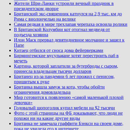
Жители Шри-Ланки устроили вечный праздник в
президентском дворце
Британский экс-священник катнулся на 2,9 тыс. км до
Рима с виолончелью на велике
Самая редкая в мире трехлапая черепаха освоила ролики
В Британской Колумбии кот отогнал медведя от
подъезда хозяина
Илон Маск прервал девятидневное молчание и зашел к
Папе
Китаец отбился от сноса дома фейерверками
Бирмингемские мусульмане хотят перестроить паб в
мечеть
Картина, которой заплатили за бутерброды с сыром,
принесла владельцам тысячи долларов
Британец из-за пандемии 6 лет прожил с пенисом,
пришитым к руке
Британка вышла замуж за кота, чтобы обойти
ограничения домовладельца
Мир готовится к появлению «самой маленькой плохой
девочки»
Годовалый шопоголик купил мебели на $2 тысячи
Фото с этой страницы на ФБ доказывают, что люди не
похожи ни на какие другие виды
Британка не замечала граффити Бэнкси на своем доме,
пока не увидела его в интернете