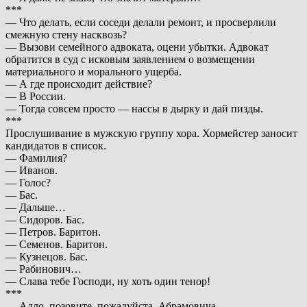
***
— Что делать, если соседи делали ремонт, и просверлили
смежную стену насквозь?
— Вызови семейного адвоката, оцени убытки. Адвокат
обратится в суд с исковым заявлением о возмещении
материального и морального ущерба.
— А где происходит действие?
— В России.
— Тогда совсем просто — нассы в дырку и дай пизды.
***
Прослушивание в мужскую группу хора. Хормейстер заносит
кандидатов в список.
— Фамилия?
— Иванов.
— Голос?
— Бас.
— Дальше…
— Сидоров. Бас.
— Петров. Баритон.
— Семенов. Баритон.
— Кузнецов. Бас.
— Рабинович…
— Слава тебе Господи, ну хоть один тенор!
***
— Алло, позовите, пожалyйста, Абpамовича.