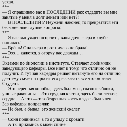
уехал.
***
— Я спрашиваю вас в ПОСЛЕДНИЙ раз: отдадите вы мне
занятые у меня в долг деньги или нет?!
— В ПОСЛЕДНИЙ!? Неужели наконец-то прекратятся эти
бесконечные глупые вопросы!
***
— Я вас вынужден огорчить, ваша дочь вчера в клубе
напилась!
— Врёшь! Она вчера в рот ничего не брала!
— Эээ… кажется, я огорчу вас дважды…
***
Экзамен по биологии в институте. Отвечает любимчик
заведующего кафедры. Все идет к тому, что отлично он не
получит. И тут зав кафедры решает вытянуть его на отлично,
дает ему скелет и просит его рассказать все что он знает.
Студент:
— Это черепная коробка, здесь был мозг, глазные яблоки,
ушные раковины… Это грудная клетка, здесь были легкие,
сердце… А это — тазобедренная кость и здесь был член…
Зав кафедры поправляя:
— Не был, а бывал, это женский скелет.
***
— Соня подвинься, а то я упаду с кровати.
— А ты прижмись к моей спине.