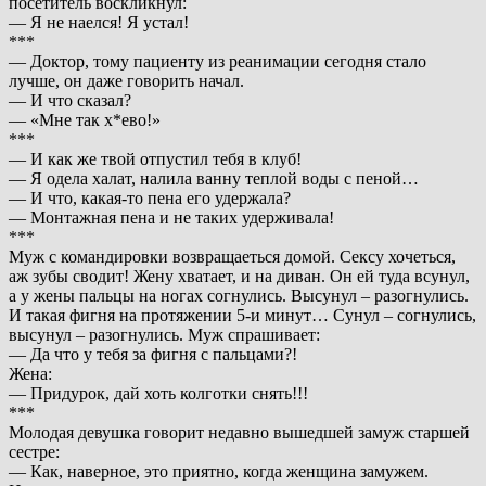
посетитель воскликнул:
— Я не наелся! Я устал!
***
— Доктор, тому пациенту из реанимации сегодня стало
лучше, он даже говорить начал.
— И что сказал?
— «Мне так х*ево!»
***
— И как же твой отпустил тебя в клуб!
— Я одела халат, налила ванну теплой воды с пеной…
— И что, какая-то пена его удержала?
— Монтажная пена и не таких удерживала!
***
Муж с командировки возвращаеться домой. Сексу хочеться,
аж зубы сводит! Жену хватает, и на диван. Он ей туда всунул,
а у жены пальцы на ногах согнулись. Высунул – разогнулись.
И такая фигня на протяжении 5-и минут… Сунул – согнулись,
высунул – разогнулись. Муж спрашивает:
— Да что у тебя за фигня с пальцами?!
Жена:
— Придурок, дай хоть колготки снять!!!
***
Молодая девушка говорит недавно вышедшей замуж старшей
сестре:
— Как, наверное, это приятно, когда женщина замужем.