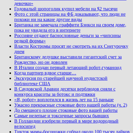
девочки»
Годовалый шопоголик купил мебели на $2 тысячи
Фото с этой страницы на ФБ доказывают, что люди не
похожи ни на какие другие виды
Британка не замечала граффити Бэнкси на своем доме,
пока не увидела его в интернете
Россияне отдают баснословные деньги за «чипсины
редкой формы»
Власти Костромы просят не смотреть на их Снегурочку
днем
Британскому дедушке выставили гигантский счет за
Рождество, но он доволен
В Италии создан первый летающий робот-гуманоид
Когда партнер вдвое старше…
Экскурсия по старейшей научной нудистской
библиотеке США
В Саудовской Аравии десятки верблюдов сняли с
конкурса красоты за ботокс и подтяжки
«Я, робот» воплотился в жизнь лет на 15 раньше
Ужасно прекрасные стоковые фото нашей работы (ч. 2)
До смешного плохие стоковые фото вашей работы
Самые нелепые и токсичные запросы бывших
В Голландии изобрели первый в мире водородный
велосипед
Тикток мамы-босоножки собрал около 100 тысяч лайков