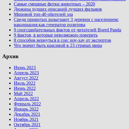
Самые смешные фотки животных – 2020
Дюжина худших описаний лучших фильмов
Мировой топ-40 обителей зла
Среди привитых разыграют 3 деревни с населением:
вакцинация как генератор позитива
9 сногсшибательных фактов от читателей Bored Panda
9 фактов, в которые невозможно поверить
8 способов вернуться в сон: ноу-хау от экспертов
Что значит быть красивой в 23 странах мира
Архив
Июнь 2023
Апрель 2023
Август 2022
Июль 2022
Июнь 2022
Май 2022
Апрель 2022
Февраль 2022
Январь 2022
Декабрь 2021
Ноябрь 2021
Октябрь 2021