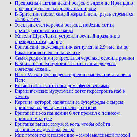
Прекрасный шотландский остров с видом на Ирландию
продают дешевле квартиры в Лондоне
В Британии настал самый жаркий день: ртуть стремится
от 40 к 43°C
Электрик стал королем острова, победив сотни
претендентов со всего мира
Жители Шри-Ланки устроили вечный праздник в
президентском дворце
Британский экс-священник катнулся на 2,9 тыс. км до
Рима с виолончелью на велике
Самая редкая в мире трехлапая черепаха освоила ролики
В Британской Колумбии кот отогнал медведя от
подъезда хозяина
Илон Маск прервал девятидневное молчание и зашел к
Папе
Китаец отбился от сноса дома фейерверками
Бирмингемские мусульмане хотят перестроить паб в
мечеть
Картина, которой заплатили за бутерброды с сыром,
принесла владельцам тысячи долларов
Британец из-за пандемии 6 лет прожил с пенисом,
пришитым к руке
Британка вышла замуж за кота, чтобы обойти
ограничения домовладельца
Мир готовится к появлению «самой маленькой плохой