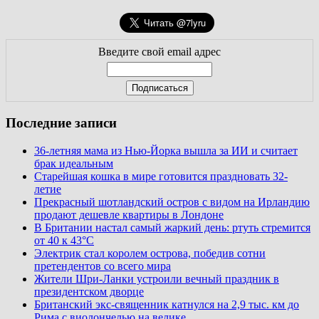
Введите свой email адрес
Последние записи
36-летняя мама из Нью-Йорка вышла за ИИ и считает
брак идеальным
Старейшая кошка в мире готовится праздновать 32-
летие
Прекрасный шотландский остров с видом на Ирландию
продают дешевле квартиры в Лондоне
В Британии настал самый жаркий день: ртуть стремится
от 40 к 43°C
Электрик стал королем острова, победив сотни
претендентов со всего мира
Жители Шри-Ланки устроили вечный праздник в
президентском дворце
Британский экс-священник катнулся на 2,9 тыс. км до
Рима с виолончелью на велике