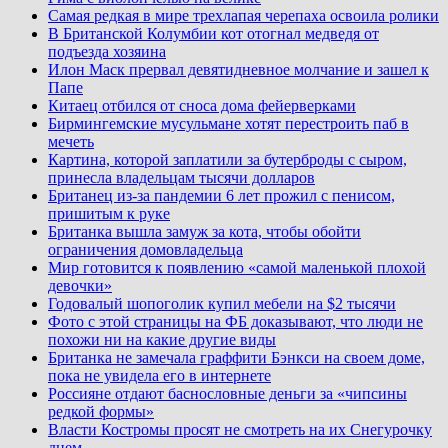
Самая редкая в мире трехлапая черепаха освоила ролики
В Британской Колумбии кот отогнал медведя от
подъезда хозяина
Илон Маск прервал девятидневное молчание и зашел к
Папе
Китаец отбился от сноса дома фейерверками
Бирмингемские мусульмане хотят перестроить паб в
мечеть
Картина, которой заплатили за бутерброды с сыром,
принесла владельцам тысячи долларов
Британец из-за пандемии 6 лет прожил с пенисом,
пришитым к руке
Британка вышла замуж за кота, чтобы обойти
ограничения домовладельца
Мир готовится к появлению «самой маленькой плохой
девочки»
Годовалый шопоголик купил мебели на $2 тысячи
Фото с этой страницы на ФБ доказывают, что люди не
похожи ни на какие другие виды
Британка не замечала граффити Бэнкси на своем доме,
пока не увидела его в интернете
Россияне отдают баснословные деньги за «чипсины
редкой формы»
Власти Костромы просят не смотреть на их Снегурочку
днем