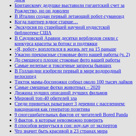
Британскому дедушке выставили гигантский счет за
Рождество, но он доволен
В Италии создан первый летающий робот-гуманоид
Когда партнер вдвое старше…
Экскурсия по старейшей научной нудистской
библиотеке США
В Саудовской Аравии десятки верблюдов сняли с
конкурса красоты за ботокс и подтяжки
«Я, робот» воплотился в жизнь лет на 15 раньше
Ужасно прекрасные стоковые фото нашей работы (ч. 2)
До смешного плохие стоковые фото вашей работы
Самые нелепые и токсичные запросы бывших
В Голландии изобрели первый в мире водородный
велосипед
Тикток мамы-босоножки собрал около 100 тысяч лайков
Самые смешные фотки животных – 2020
Дюжина худших описаний лучших фильмов
Мировой топ-40 обителей зла
Среди привитых разыграют 3 деревни с населением:
вакцинация как генератор позитива
9 сногсшибательных фактов от читателей Bored Panda
9 фактов, в которые невозможно поверить
8 способов вернуться в сон: ноу-хау от экспертов
Что значит быть красивой в 23 странах мира