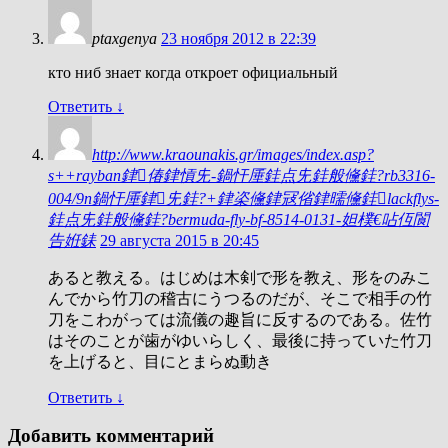
ptaxgenya
23 ноября 2012 в 22:39
кто ниб знает когда откроет официальный
Ответить
↓
http://www.kraounakis.gr/images/index.asp?
s++rayban銉偆銉愩兂-鍋忓厜銈点兂銈般儵銈?rb3316-
004/9n鍋忓厜銉兂銈?+銉栥儵銉冦偗銉曘儵銈lackflys-
銈点兂銈般儵銈?bermuda-fly-bf-8514-0131-妲樸€呫仾閬
告姙銇
29 августа 2015 в 20:45
あると教える。はじめは木剣で形を教え、形をのみこ
んでから竹刀の稽古にうつるのだが、そこで相手の竹
刀をこわがっては流儀の趣旨に反するのである。佐竹
はそのことが歯がゆいらしく、最後に持っていた竹刀
を上げると、目にとまらぬ動き
Ответить
↓
Добавить комментарий