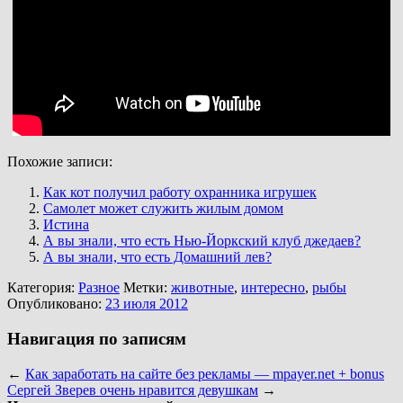
Похожие записи:
Как кот получил работу охранника игрушек
Самолет может служить жилым домом
Истина
А вы знали, что есть Нью-Йоркский клуб джедаев?
А вы знали, что есть Домашний лев?
Категория:
Разное
Метки:
животные
,
интересно
,
рыбы
Опубликовано:
23 июля 2012
Навигация по записям
←
Как заработать на сайте без рекламы — mpayer.net + bonus
Сергей Зверев очень нравится девушкам
→