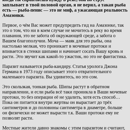
заплывает в твой половой орган, я не верил, а такая рыба
есть — рыба-пенис — это не миф, а ужасающая реальность
Амазонки.
Первое, о чём Вас может предупредить гид на Амазонке, так
это о том, что ни в коем случае не мочитесь в реку во время
плавания, это не забота об окружающей среде, а забота о
Вашем благополучии. Моча — маяк для это рыбы, она
настолько мелкая, что проникает в мочевые протоки и
впивается в стенки шипами и начинает сосать Вашу кровь и
расти. Это звучит как какой-то ужастик, но это не фантастика.
Паразит называется рыба-кандиру. Статья уролога Джона
Германа в 1973 году описывает этого отвратительного
маленького паразита. Вы удивитесь, но это сом.
Это скользкая, тонкая рыба. Шипы растут в обратном
направлении, и если рыба всё таки проникла в Ваши мочевые
протоки, то без операции её не удалить, хотя есть способ…
Пока он питается внутри жертвы он вырастает до трёх
сантиметров и до половины сантиметра в диаметре, больше
он физически не может вырасти т.к. Ваши протоки ему не
позволят расти.
Местные жители давно знакомы с этим паразитом и считают,