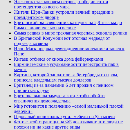
Электрик стал королем острова, победив сотни
претендентов со всего мира
Жители Шри-Ланки устроили вечный праздник в
президентском дворце
Британский экс-священник катнулся на 2,9 тыс. км до
Рима с виолончелью на велике
Самая редкая в мире трехлапая черепаха освоила ролики
В Британской Колумбии кот отогнал медведя от
подъезда хозяина
Илон Маск прервал девятидневное молчание и зашел к
Папе
Китаец отбился от сноса дома фейерверками
Бирмингемские мусульмане хотят перестроить паб в
мечеть
Картина, которой заплатили за бутерброды с сыром,
принесла владельцам тысячи долларов
Британец из-за пандемии 6 лет прожил с пенисом,
пришитым к руке
Британка вышла замуж за кота, чтобы обойти
ограничения домовладельца
Мир готовится к появлению «самой маленькой плохой
девочки»
Годовалый шопоголик купил мебели на $2 тысячи
Фото с этой страницы на ФБ доказывают, что люди не
похожи ни на какие другие виды