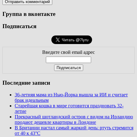
Группа в вконтакте
Подписаться
Введите свой email адрес
Последние записи
36-летняя мама из Нью-Йорка вышла за ИИ и считает
брак идеальным
Старейшая кошка в мире готовится праздновать 32-
летие
Прекрасный шотландский остров с видом на Ирландию
продают дешевле квартиры в Лондоне
В Британии настал самый жаркий день: ртуть стремится
от 40 к 43°C