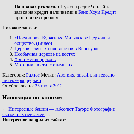
На правах рекламы:
Нужен кредит? онлайн-
заявка на кредит наличными в
Банк Хоум Кредит
просто и без проблем.
Похожие записи:
«Поединок». Кураев vs. Милявская: Церковь и
общество. (Видео)
Церковь святых головорезов в Венесуэле
Необычная церковь на костях
Хэви-метал церковь
Мотоцикл в стиле стимпанк
Категория:
Разное
Метки:
Австрия
,
дизайн
,
интересно
,
интерьеры
,
церкви
Опубликовано:
25 июля 2012
Навигация по записям
←
Интересные башни — Абсолют Тауэрс
Фотографии
сказочных пейзажей
→
Интересное на других сайтах: