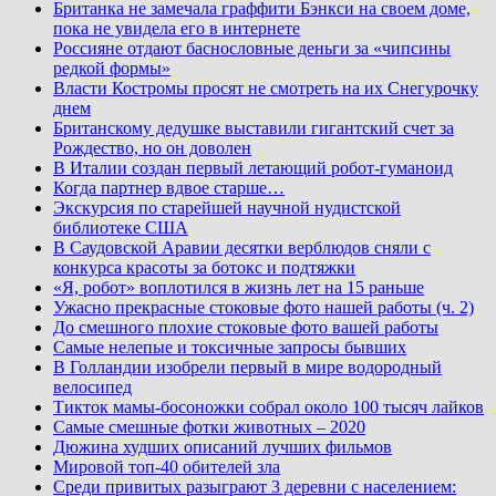
Британка не замечала граффити Бэнкси на своем доме,
пока не увидела его в интернете
Россияне отдают баснословные деньги за «чипсины
редкой формы»
Власти Костромы просят не смотреть на их Снегурочку
днем
Британскому дедушке выставили гигантский счет за
Рождество, но он доволен
В Италии создан первый летающий робот-гуманоид
Когда партнер вдвое старше…
Экскурсия по старейшей научной нудистской
библиотеке США
В Саудовской Аравии десятки верблюдов сняли с
конкурса красоты за ботокс и подтяжки
«Я, робот» воплотился в жизнь лет на 15 раньше
Ужасно прекрасные стоковые фото нашей работы (ч. 2)
До смешного плохие стоковые фото вашей работы
Самые нелепые и токсичные запросы бывших
В Голландии изобрели первый в мире водородный
велосипед
Тикток мамы-босоножки собрал около 100 тысяч лайков
Самые смешные фотки животных – 2020
Дюжина худших описаний лучших фильмов
Мировой топ-40 обителей зла
Среди привитых разыграют 3 деревни с населением: