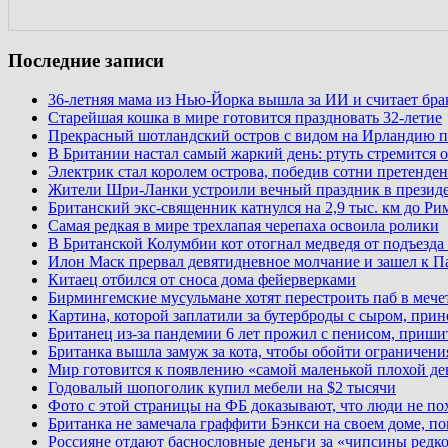
Последние записи
36-летняя мама из Нью-Йорка вышла за ИИ и считает бр
Старейшая кошка в мире готовится праздновать 32-летие
Прекрасный шотландский остров с видом на Ирландию п
В Британии настал самый жаркий день: ртуть стремится о
Электрик стал королем острова, победив сотни претенден
Жители Шри-Ланки устроили вечный праздник в презид
Британский экс-священник катнулся на 2,9 тыс. км до Ри
Самая редкая в мире трехлапая черепаха освоила ролики
В Британской Колумбии кот отогнал медведя от подъезда
Илон Маск прервал девятидневное молчание и зашел к П
Китаец отбился от сноса дома фейерверками
Бирмингемские мусульмане хотят перестроить паб в мече
Картина, которой заплатили за бутерброды с сыром, при
Британец из-за пандемии 6 лет прожил с пенисом, приши
Британка вышла замуж за кота, чтобы обойти ограничени
Мир готовится к появлению «самой маленькой плохой де
Годовалый шопоголик купил мебели на $2 тысячи
Фото с этой страницы на ФБ доказывают, что люди не по
Британка не замечала граффити Бэнкси на своем доме, по
Россияне отдают баснословные деньги за «чипсины редк