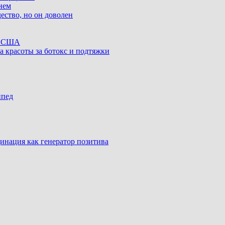
нем
ество, но он доволен
ке США
а красоты за ботокс и подтяжки
ипед
инация как генератор позитива