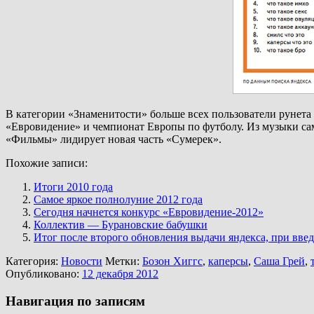
В категории «Знаменитости» больше всех пользователи рунета и
«Евровидение» и чемпионат Европы по футболу. Из музыки сам
«Фильмы» лидирует новая часть «Сумерек».
Похожие записи:
Итоги 2010 года
Самое яркое полнолуние 2012 года
Сегодня начнется конкурс «Евровидение-2012»
Коллектив — Бурановские бабушки
Итог после второго обновления выдачи яндекса, при вве
Категория:
Новости
Метки:
Бозон Хиггс
,
каперсы
,
Саша Грей
,
Опубликовано:
12 декабря 2012
Навигация по записям