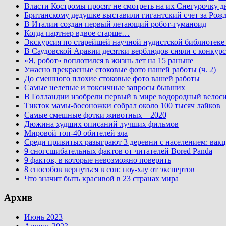
Власти Костромы просят не смотреть на их Снегурочку д
Британскому дедушке выставили гигантский счет за Рожд
В Италии создан первый летающий робот-гуманоид
Когда партнер вдвое старше…
Экскурсия по старейшей научной нудистской библиоте
В Саудовской Аравии десятки верблюдов сняли с конкурс
«Я, робот» воплотился в жизнь лет на 15 раньше
Ужасно прекрасные стоковые фото нашей работы (ч. 2)
До смешного плохие стоковые фото вашей работы
Самые нелепые и токсичные запросы бывших
В Голландии изобрели первый в мире водородный велос
Тикток мамы-босоножки собрал около 100 тысяч лайков
Самые смешные фотки животных – 2020
Дюжина худших описаний лучших фильмов
Мировой топ-40 обителей зла
Среди привитых разыграют 3 деревни с населением: вакц
9 сногсшибательных фактов от читателей Bored Panda
9 фактов, в которые невозможно поверить
8 способов вернуться в сон: ноу-хау от экспертов
Что значит быть красивой в 23 странах мира
Архив
Июнь 2023