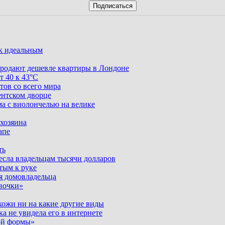
ак идеальным
родают дешевле квартиры в Лондоне
т 40 к 43°C
тов со всего мира
ентском дворце
ма с виолончелью на велике
 хозяина
апе
ть
несла владельцам тысячи долларов
тым к руке
я домовладельца
вочки»
хожи ни на какие другие виды
ка не увидела его в интернете
ой формы»