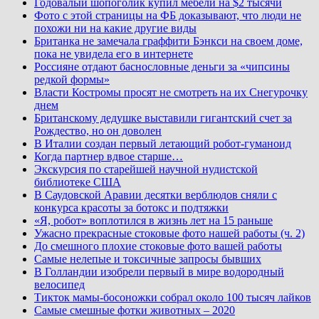
Годовалый шопоголик купил мебели на $2 тысячи
Фото с этой страницы на ФБ доказывают, что люди не
похожи ни на какие другие виды
Британка не замечала граффити Бэнкси на своем доме,
пока не увидела его в интернете
Россияне отдают баснословные деньги за «чипсины
редкой формы»
Власти Костромы просят не смотреть на их Снегурочку
днем
Британскому дедушке выставили гигантский счет за
Рождество, но он доволен
В Италии создан первый летающий робот-гуманоид
Когда партнер вдвое старше…
Экскурсия по старейшей научной нудистской
библиотеке США
В Саудовской Аравии десятки верблюдов сняли с
конкурса красоты за ботокс и подтяжки
«Я, робот» воплотился в жизнь лет на 15 раньше
Ужасно прекрасные стоковые фото нашей работы (ч. 2)
До смешного плохие стоковые фото вашей работы
Самые нелепые и токсичные запросы бывших
В Голландии изобрели первый в мире водородный
велосипед
Тикток мамы-босоножки собрал около 100 тысяч лайков
Самые смешные фотки животных – 2020