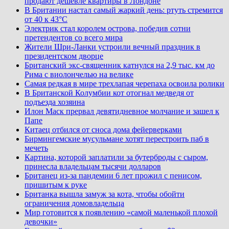
продают дешевле квартиры в Лондоне
В Британии настал самый жаркий день: ртуть стремится
от 40 к 43°C
Электрик стал королем острова, победив сотни
претендентов со всего мира
Жители Шри-Ланки устроили вечный праздник в
президентском дворце
Британский экс-священник катнулся на 2,9 тыс. км до
Рима с виолончелью на велике
Самая редкая в мире трехлапая черепаха освоила ролики
В Британской Колумбии кот отогнал медведя от
подъезда хозяина
Илон Маск прервал девятидневное молчание и зашел к
Папе
Китаец отбился от сноса дома фейерверками
Бирмингемские мусульмане хотят перестроить паб в
мечеть
Картина, которой заплатили за бутерброды с сыром,
принесла владельцам тысячи долларов
Британец из-за пандемии 6 лет прожил с пенисом,
пришитым к руке
Британка вышла замуж за кота, чтобы обойти
ограничения домовладельца
Мир готовится к появлению «самой маленькой плохой
девочки»