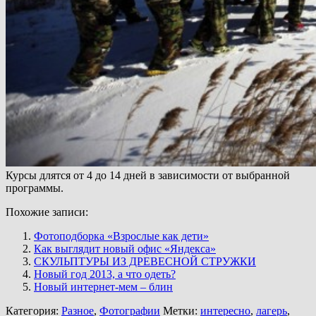
Курсы длятся от 4 до 14 дней в зависимости от выбранной
программы.
Похожие записи:
Фотоподборка «Взрослые как дети»
Как выглядит новый офис «Яндекса»
СКУЛЬПТУРЫ ИЗ ДРЕВЕСНОЙ СТРУЖКИ
Новый год 2013, а что одеть?
Новый интернет-мем – блин
Категория:
Разное
,
Фотографии
Метки:
интересно
,
лагерь
,