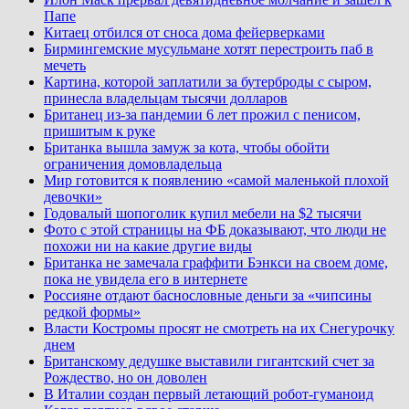
Папе
Китаец отбился от сноса дома фейерверками
Бирмингемские мусульмане хотят перестроить паб в
мечеть
Картина, которой заплатили за бутерброды с сыром,
принесла владельцам тысячи долларов
Британец из-за пандемии 6 лет прожил с пенисом,
пришитым к руке
Британка вышла замуж за кота, чтобы обойти
ограничения домовладельца
Мир готовится к появлению «самой маленькой плохой
девочки»
Годовалый шопоголик купил мебели на $2 тысячи
Фото с этой страницы на ФБ доказывают, что люди не
похожи ни на какие другие виды
Британка не замечала граффити Бэнкси на своем доме,
пока не увидела его в интернете
Россияне отдают баснословные деньги за «чипсины
редкой формы»
Власти Костромы просят не смотреть на их Снегурочку
днем
Британскому дедушке выставили гигантский счет за
Рождество, но он доволен
В Италии создан первый летающий робот-гуманоид