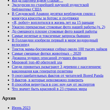
Когда партнер вдвое старше…
Экскурсия по старейшей научной нудистской
библиотеке США
В Саудовской Аравии десятки верблюдов сняли с
конкурса красоты за ботокс и подтяжки
«Я, робот» воплотился в жизнь лет на 15 раньше
Ужасно прекрасные стоковые фото нашей работы (ч. 2)
До смешного плохие стоковые фото вашей работы
Самые нелепые и токсичные запросы бывших
В Голландии изобрели первый в мире водородный
велосипед
Тикток мамы-босоножки собрал около 100 тысяч лайков
Самые смешные фотки животных – 2020
Дюжина худших описаний лучших фильмов
Мировой топ-40 обителей зла
Среди привитых разыграют 3 деревни с населением:
вакцинация как генератор позитива
9 сногсшибательных фактов от читателей Bored Panda
9 фактов, в которые невозможно поверить
8 способов вернуться в сон: ноу-хау от экспертов
Что значит быть красивой в 23 странах мира
Архив
Июнь 2023