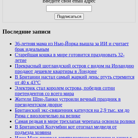
Введите свой email адрес
Последние записи
36-летняя мама из Нью-Йорка вышла за ИИ и считает
брак идеальным
Старейшая кошка в мире готовится праздновать 32-
летие
Прекрасный шотландский остров с видом на Ирландию
продают дешевле квартиры в Лондоне
В Британии настал самый жаркий день: ртуть стремится
от 40 к 43°C
Электрик стал королем острова, победив сотни
претендентов со всего мира
Жители Шри-Ланки устроили вечный праздник в
президентском дворце
Британский экс-священник катнулся на 2,9 тыс. км до
Рима с виолончелью на велике
Самая редкая в мире трехлапая черепаха освоила ролики
В Британской Колумбии кот отогнал медведя от
подъезда хозяина
Илон Маск прервал девятидневное молчание и зашел к