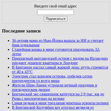
Введите свой email адрес
Последние записи
36-летняя мама из Нью-Йорка вышла за ИИ и считает
брак идеальным
Старейшая кошка в мире готовится праздновать 32-
летие
Прекрасный шотландский остров с видом на Ирландию
продают дешевле квартиры в Лондоне
В Британии настал самый жаркий день: ртуть стремится
от 40 к 43°C
Электрик стал королем острова, победив сотни
претендентов со всего мира
Жители Шри-Ланки устроили вечный праздник в
президентском дворце
Британский экс-священник катнулся на 2,9 тыс. км до
Рима с виолончелью на велике
Самая редкая в мире трехлапая черепаха освоила ролики
В Британской Колумбии кот отогнал медведя от