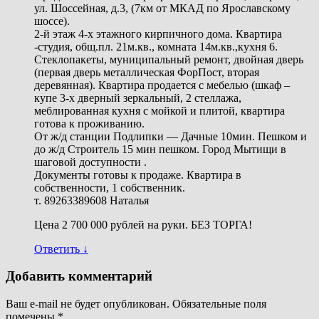
ул. Шоссейная, д.3, (7км от МКАД по Ярославскому
шоссе).
2-й этаж 4-х этажного кирпичного дома. Квартира
-студия, общ.пл. 21м.кв., комната 14м.кв.,кухня 6.
Стеклопакеты, муниципальный ремонт, двойная дверь
(первая дверь металлическая ФорПост, вторая
деревянная). Квартира продается с мебелью (шкаф –
купе 3-х дверный зеркальный, 2 стеллажа,
меблированная кухня с мойкой и плитой, квартира
готова к проживанию.
От ж/д станции Подлипки — Дачные 10мин. Пешком и
до ж/д Строитель 15 мин пешком. Город Мытищи в
шаговой доступности .
Документы готовы к продаже. Квартира в
собственности, 1 собственник.
т. 89263389608 Наталья
Цена 2 700 000 рублей на руки. БЕЗ ТОРГА!
Ответить
↓
Добавить комментарий
Ваш e-mail не будет опубликован.
Обязательные поля
помечены
*