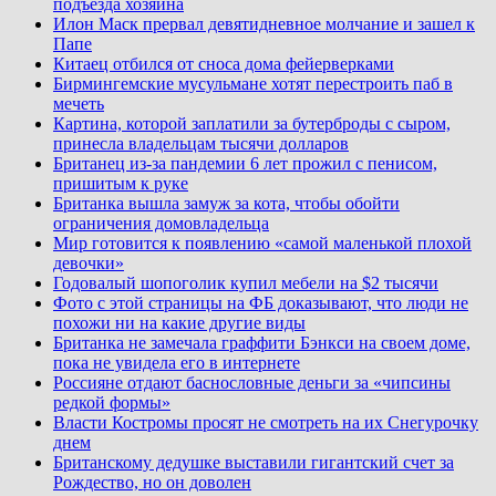
подъезда хозяина
Илон Маск прервал девятидневное молчание и зашел к
Папе
Китаец отбился от сноса дома фейерверками
Бирмингемские мусульмане хотят перестроить паб в
мечеть
Картина, которой заплатили за бутерброды с сыром,
принесла владельцам тысячи долларов
Британец из-за пандемии 6 лет прожил с пенисом,
пришитым к руке
Британка вышла замуж за кота, чтобы обойти
ограничения домовладельца
Мир готовится к появлению «самой маленькой плохой
девочки»
Годовалый шопоголик купил мебели на $2 тысячи
Фото с этой страницы на ФБ доказывают, что люди не
похожи ни на какие другие виды
Британка не замечала граффити Бэнкси на своем доме,
пока не увидела его в интернете
Россияне отдают баснословные деньги за «чипсины
редкой формы»
Власти Костромы просят не смотреть на их Снегурочку
днем
Британскому дедушке выставили гигантский счет за
Рождество, но он доволен