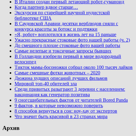
В Италии создан первый летающий робот-гуманоид
Когда партнер вдвое старше…
Экскурсия по старейшей научной нудистской
библиотеке США
В Саудовской Аравии десятки верблюдов сняли с
конкурса красоты за ботокс и подтяжки
«Я, робот» воплотился в жизнь лет на 15 раньше
Ужасно прекрасные стоковые фото нашей работы (ч. 2)
До смешного плохие стоковые фото вашей работы
Самые нелепые и токсичные запросы бывших
В Голландии изобрели первый в мире водородный
велосипед
Тикток мамы-босоножки собрал около 100 тысяч лайков
Самые смешные фотки животных – 2020
Дюжина худших описаний лучших фильмов
Мировой топ-40 обителей зла
Среди привитых разыграют 3 деревни с населением:
вакцинация как генератор позитива
9 сногсшибательных фактов от читателей Bored Panda
9 фактов, в которые невозможно поверить
8 способов вернуться в сон: ноу-хау от экспертов
Что значит быть красивой в 23 странах мира
Архив