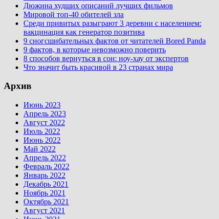
Дюжина худших описаний лучших фильмов
Мировой топ-40 обителей зла
Среди привитых разыграют 3 деревни с населением:
вакцинация как генератор позитива
9 сногсшибательных фактов от читателей Bored Panda
9 фактов, в которые невозможно поверить
8 способов вернуться в сон: ноу-хау от экспертов
Что значит быть красивой в 23 странах мира
Архив
Июнь 2023
Апрель 2023
Август 2022
Июль 2022
Июнь 2022
Май 2022
Апрель 2022
Февраль 2022
Январь 2022
Декабрь 2021
Ноябрь 2021
Октябрь 2021
Август 2021