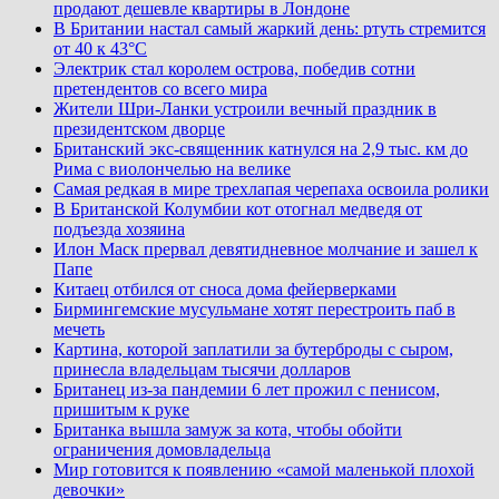
продают дешевле квартиры в Лондоне
В Британии настал самый жаркий день: ртуть стремится
от 40 к 43°C
Электрик стал королем острова, победив сотни
претендентов со всего мира
Жители Шри-Ланки устроили вечный праздник в
президентском дворце
Британский экс-священник катнулся на 2,9 тыс. км до
Рима с виолончелью на велике
Самая редкая в мире трехлапая черепаха освоила ролики
В Британской Колумбии кот отогнал медведя от
подъезда хозяина
Илон Маск прервал девятидневное молчание и зашел к
Папе
Китаец отбился от сноса дома фейерверками
Бирмингемские мусульмане хотят перестроить паб в
мечеть
Картина, которой заплатили за бутерброды с сыром,
принесла владельцам тысячи долларов
Британец из-за пандемии 6 лет прожил с пенисом,
пришитым к руке
Британка вышла замуж за кота, чтобы обойти
ограничения домовладельца
Мир готовится к появлению «самой маленькой плохой
девочки»