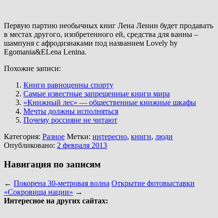
Первую партию необычных книг Лена Ленин будет продавать
в местах другого, изобретенного ей, средства для ванны –
шампуня с афродизиаками под названием Lovely by
Egomania&ELena Lenina.
Похожие записи:
Книги равноценны спорту
Самые известные запрещенные книги мира
«Книжный лес» — общественные книжные шкафы
Мечты должны исполняться
Почему россияне не читают
Категория:
Разное
Метки:
интересно
,
книги
,
люди
Опубликовано:
2 февраля 2013
Навигация по записям
←
Покорена 30-метровая волна
Открытие фотовыставки
«Сокровища нации»
→
Интересное на других сайтах: