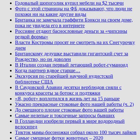
Годовалый шопоголик купил мебели на $2 тысячи
Фото с этой страницы на ФБ доказывают, что люди не
похожи ни на какие другие виды
Британка не замечала граффити Бэнкси на своем доме,
пока не увидела его в интернете
Россияне отдают баснословные деньги за «чипсины
редкой формы»
Власти Костромы просят не смотреть на их Снегурочку
днем
Британскому дедушке выставили гигантский счет за
Рождество, но он доволен
В Италии создан первый летающий робот-гуманоид
Когда партнер вдвое старше…
Экскурсия по старейшей научной нудистской
библиотеке США
В Саудовской Аравии десятки верблюдов сняли с
конкурса красоты за ботокс и подтяжки
«Я, робот» воплотился в жизнь лет на 15 раньше
Ужасно прекрасные стоковые фото нашей работы (ч. 2)
До смешного плохие стоковые фото вашей работы
Самые нелепые и токсичные запросы бывших
В Голландии изобрели первый в мире водородный
велосипед
Тикток мамы-босоножки собрал около 100 тысяч лайков
Самые смешные фотки животных – 2020