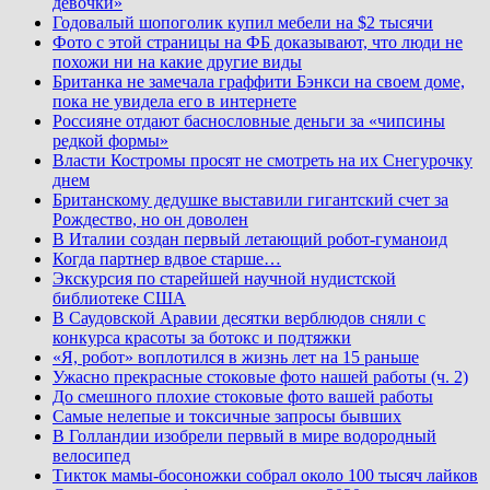
девочки»
Годовалый шопоголик купил мебели на $2 тысячи
Фото с этой страницы на ФБ доказывают, что люди не
похожи ни на какие другие виды
Британка не замечала граффити Бэнкси на своем доме,
пока не увидела его в интернете
Россияне отдают баснословные деньги за «чипсины
редкой формы»
Власти Костромы просят не смотреть на их Снегурочку
днем
Британскому дедушке выставили гигантский счет за
Рождество, но он доволен
В Италии создан первый летающий робот-гуманоид
Когда партнер вдвое старше…
Экскурсия по старейшей научной нудистской
библиотеке США
В Саудовской Аравии десятки верблюдов сняли с
конкурса красоты за ботокс и подтяжки
«Я, робот» воплотился в жизнь лет на 15 раньше
Ужасно прекрасные стоковые фото нашей работы (ч. 2)
До смешного плохие стоковые фото вашей работы
Самые нелепые и токсичные запросы бывших
В Голландии изобрели первый в мире водородный
велосипед
Тикток мамы-босоножки собрал около 100 тысяч лайков