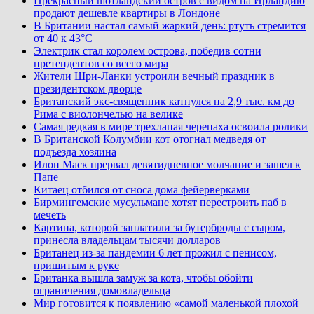
Прекрасный шотландский остров с видом на Ирландию
продают дешевле квартиры в Лондоне
В Британии настал самый жаркий день: ртуть стремится
от 40 к 43°C
Электрик стал королем острова, победив сотни
претендентов со всего мира
Жители Шри-Ланки устроили вечный праздник в
президентском дворце
Британский экс-священник катнулся на 2,9 тыс. км до
Рима с виолончелью на велике
Самая редкая в мире трехлапая черепаха освоила ролики
В Британской Колумбии кот отогнал медведя от
подъезда хозяина
Илон Маск прервал девятидневное молчание и зашел к
Папе
Китаец отбился от сноса дома фейерверками
Бирмингемские мусульмане хотят перестроить паб в
мечеть
Картина, которой заплатили за бутерброды с сыром,
принесла владельцам тысячи долларов
Британец из-за пандемии 6 лет прожил с пенисом,
пришитым к руке
Британка вышла замуж за кота, чтобы обойти
ограничения домовладельца
Мир готовится к появлению «самой маленькой плохой