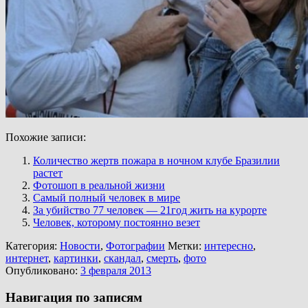
Похожие записи:
Количество жертв пожара в ночном клубе Бразилии
растет
Фотошоп в реальной жизни
Самый полный человек в мире
За убийство 77 человек — 21год жить на курорте
Человек, которому постоянно везет
Категория:
Новости
,
Фотографии
Метки:
интересно
,
интернет
,
картинки
,
скандал
,
смерть
,
фото
Опубликовано:
3 февраля 2013
Навигация по записям