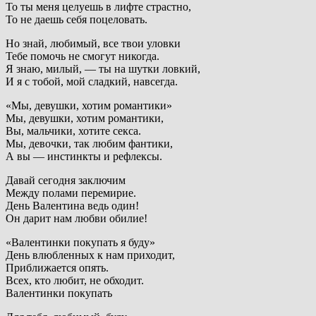
То ты меня целуешь в лифте страстно,
То не даешь себя поцеловать.
Но знай, любимый, все твои уловки
Тебе помочь не смогут никогда.
Я знаю, милый, — ты на шутки ловкий,
И я с тобой, мой сладкий, навсегда.
«Мы, девушки, хотим романтики»
Мы, девушки, хотим романтики,
Вы, мальчики, хотите секса.
Мы, девочки, так любим фантики,
А вы — инстинкты и рефлексы.
Давай сегодня заключим
Между полами перемирие.
День Валентина ведь один!
Он дарит нам любви обилие!
«Валентинки покупать я буду»
День влюбленных к нам приходит,
Приближается опять.
Всех, кто любит, не обходит.
Валентинки покупать