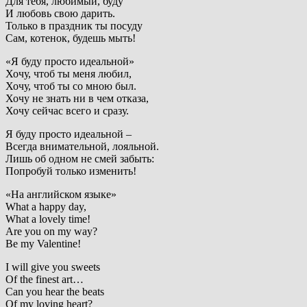
Для тебя, любимый, буду
И любовь свою дарить.
Только в праздник ты посуду
Сам, котенок, будешь мыть!
«Я буду просто идеальной»
Хочу, чтоб ты меня любил,
Хочу, чтоб ты со мною был.
Хочу не знать ни в чем отказа,
Хочу сейчас всего и сразу.
Я буду просто идеальной –
Всегда внимательной, лояльной.
Лишь об одном не смей забыть:
Попробуй только изменить!
«На английском языке»
What a happy day,
What a lovely time!
Are you on my way?
Be my Valentine!
I will give you sweets
Of the finest art…
Can you hear the beats
Of my loving heart?