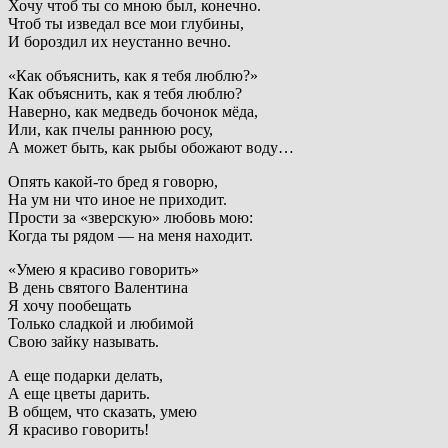
Хочу чтоб ты со мною был, конечно.
Чтоб ты изведал все мои глубины,
И бороздил их неустанно вечно.
«Как объяснить, как я тебя люблю?»
Как объяснить, как я тебя люблю?
Наверно, как медведь бочонок мёда,
Или, как пчелы раннюю росу,
А может быть, как рыбы обожают воду…
Опять какой-то бред я говорю,
На ум ни что иное не приходит.
Прости за «зверскую» любовь мою:
Когда ты рядом — на меня находит.
«Умею я красиво говорить»
В день святого Валентина
Я хочу пообещать
Только сладкой и любимой
Свою зайку называть.
А еще подарки делать,
А еще цветы дарить.
В общем, что сказать, умею
Я красиво говорить!