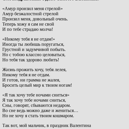
«Амур пронзил меня стрелой»
Амур безжалостной стрелой
Пронзил меня, довольный очень.
Теперь хожу я сам не свой
И по тебе страдаю молча!
«Никому тебя я не отдам!»
Иногда ты любишь поругаться,
Грустной и задумчивой побыть.
Но с тобою классно целоваться,
Но тебя так здорово любить!
Жизнь прожить хочу, тебя лелея,
Никому тебя я не отдам.
И готов, ни грамма не жалея,
Бросить целый мир к твоим ногам!
«Я так хочу тебе ночами сниться»
Я так хочу тебе ночами сниться,
Сны, говорят, сбываются недаром.
Во сне ведь можно даже и жениться…
Но не хочу я стать твоим кошмаром.
Так вот, мой мальчик, в праздник Валентина