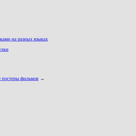
ками на разных языках
елки
е постеры фильмов
→