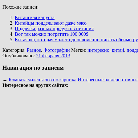
Похожие записи:
Китайская капуста
Китайцы подделывают даже мясо
Подделка разных продуктов питания
Вот так можно потратить 100 000$
Китаянка, которая может одновременно писать обеими ру
Категория:
Разное
,
Фотографии
Метки:
интересно
,
китай
,
подд
Опубликовано:
21 февраля 2013
Навигация по записям
←
Комната маленького пожарника
Интересные альтернативны
Интересное на других сайтах: