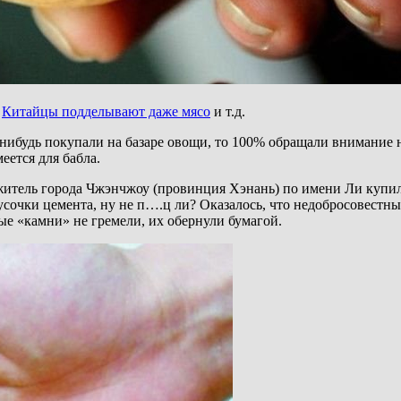
,
Китайцы подделывают даже мясо
и т.д.
а-нибудь покупали на базаре овощи, то 100% обращали внимание 
еется для бабла.
тель города Чжэнчжоу (провинция Хэнань) по имени Ли купил це
усочки цемента, ну не п….ц ли? Оказалось, что недобросовестны
ые «камни» не гремели, их обернули бумагой.