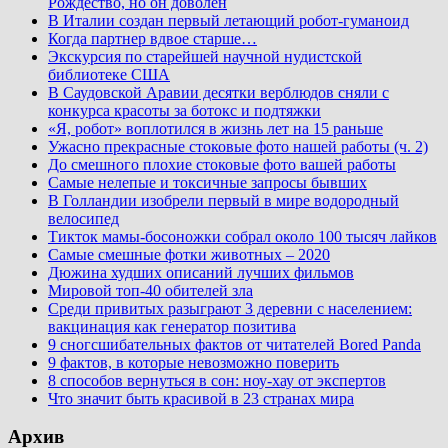
Рождество, но он доволен
В Италии создан первый летающий робот-гуманоид
Когда партнер вдвое старше…
Экскурсия по старейшей научной нудистской
библиотеке США
В Саудовской Аравии десятки верблюдов сняли с
конкурса красоты за ботокс и подтяжки
«Я, робот» воплотился в жизнь лет на 15 раньше
Ужасно прекрасные стоковые фото нашей работы (ч. 2)
До смешного плохие стоковые фото вашей работы
Самые нелепые и токсичные запросы бывших
В Голландии изобрели первый в мире водородный
велосипед
Тикток мамы-босоножки собрал около 100 тысяч лайков
Самые смешные фотки животных – 2020
Дюжина худших описаний лучших фильмов
Мировой топ-40 обителей зла
Среди привитых разыграют 3 деревни с населением:
вакцинация как генератор позитива
9 сногсшибательных фактов от читателей Bored Panda
9 фактов, в которые невозможно поверить
8 способов вернуться в сон: ноу-хау от экспертов
Что значит быть красивой в 23 странах мира
Архив