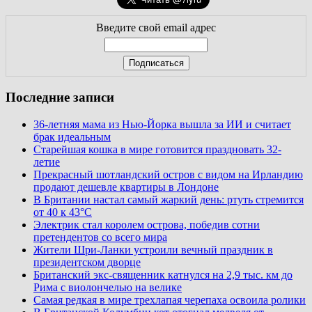
Введите свой email адрес
Последние записи
36-летняя мама из Нью-Йорка вышла за ИИ и считает
брак идеальным
Старейшая кошка в мире готовится праздновать 32-
летие
Прекрасный шотландский остров с видом на Ирландию
продают дешевле квартиры в Лондоне
В Британии настал самый жаркий день: ртуть стремится
от 40 к 43°C
Электрик стал королем острова, победив сотни
претендентов со всего мира
Жители Шри-Ланки устроили вечный праздник в
президентском дворце
Британский экс-священник катнулся на 2,9 тыс. км до
Рима с виолончелью на велике
Самая редкая в мире трехлапая черепаха освоила ролики