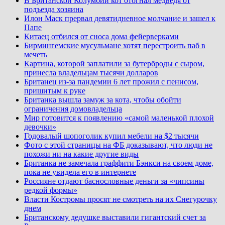
В Британской Колумбии кот отогнал медведя от
подъезда хозяина
Илон Маск прервал девятидневное молчание и зашел к
Папе
Китаец отбился от сноса дома фейерверками
Бирмингемские мусульмане хотят перестроить паб в
мечеть
Картина, которой заплатили за бутерброды с сыром,
принесла владельцам тысячи долларов
Британец из-за пандемии 6 лет прожил с пенисом,
пришитым к руке
Британка вышла замуж за кота, чтобы обойти
ограничения домовладельца
Мир готовится к появлению «самой маленькой плохой
девочки»
Годовалый шопоголик купил мебели на $2 тысячи
Фото с этой страницы на ФБ доказывают, что люди не
похожи ни на какие другие виды
Британка не замечала граффити Бэнкси на своем доме,
пока не увидела его в интернете
Россияне отдают баснословные деньги за «чипсины
редкой формы»
Власти Костромы просят не смотреть на их Снегурочку
днем
Британскому дедушке выставили гигантский счет за