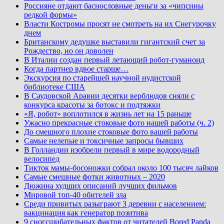
Россияне отдают баснословные деньги за «чипсины
редкой формы»
Власти Костромы просят не смотреть на их Снегурочку
днем
Британскому дедушке выставили гигантский счет за
Рождество, но он доволен
В Италии создан первый летающий робот-гуманоид
Когда партнер вдвое старше…
Экскурсия по старейшей научной нудистской
библиотеке США
В Саудовской Аравии десятки верблюдов сняли с
конкурса красоты за ботокс и подтяжки
«Я, робот» воплотился в жизнь лет на 15 раньше
Ужасно прекрасные стоковые фото нашей работы (ч. 2)
До смешного плохие стоковые фото вашей работы
Самые нелепые и токсичные запросы бывших
В Голландии изобрели первый в мире водородный
велосипед
Тикток мамы-босоножки собрал около 100 тысяч лайков
Самые смешные фотки животных – 2020
Дюжина худших описаний лучших фильмов
Мировой топ-40 обителей зла
Среди привитых разыграют 3 деревни с населением:
вакцинация как генератор позитива
9 сногсшибательных фактов от читателей Bored Panda