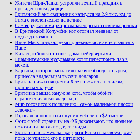
Жители Шри-Ланки устроили вечный праздник в
президентском дворце
Британский экс-священник катнулся на 2,9 тыс. км до
Рима с виолончелью на велике
Самая редкая в мире трехлапая черепаха освоила ролики
В Британской Колумбии кот отогнал медведя от
подъезда хозяина
Илон Маск прервал девятидневное молчание и зашел к
Папе
Китаец отбился от сноса дома фейерверками
Бирмингемские мусульмане хотят перестроить паб в
мечеть
Картина, которой заплатили за бутерброды с сыром,
принесла владельцам тысячи долларов
Британец из-за пандемии 6 лет прожил с пенисом,
пришитым к руке
Британка вышла замуж за кота, чтобы обойти
ограничения домовладельца
Мир готовится к появлению «самой маленькой плохой
девочки»
Годовалый шопоголик купил мебели на $2 тысячи
Фото с этой страницы на ФБ доказывают, что люди не
похожи ни на какие другие виды
Британка не замечала граффити Бэнкси на своем доме,
пока не увидела его в интернете