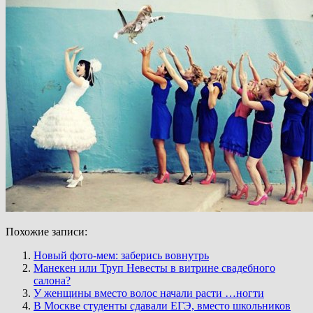
Похожие записи:
Новый фото-мем: заберись вовнутрь
Манекен или Труп Невесты в витрине свадебного
салона?
У женщины вместо волос начали расти …ногти
В Москве студенты сдавали ЕГЭ, вместо школьников