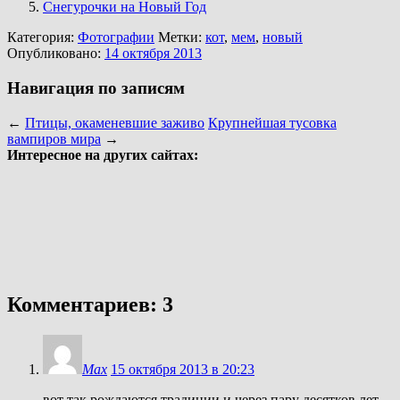
Снегурочки на Новый Год
Категория:
Фотографии
Метки:
кот
,
мем
,
новый
Опубликовано:
14 октября 2013
Навигация по записям
←
Птицы, окаменевшие заживо
Крупнейшая тусовка
вампиров мира
→
Интересное на других сайтах:
Комментариев: 3
Max
15 октября 2013 в 20:23
вот так рождаются традиции и через пару десятков лет