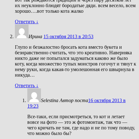
их неуклонно блюдят бородатые дяди. всем весело, всем
хорошо….вот только кота жалко
Ответить
↓
Ирина
15 октября 2013 в 20:53
Глупо и безжалостно бросать кота вместо букета и
безнравственно считать, что это креативно. Наверняка
никто даже не попытался задуматься каково же было
коту, когда множество тупых монстров гогочут и тянут к
нему руки, когда какая-то умолешонная его швырнула в
никуда…
Ответить
↓
Selestina
Автор поста
16 октября 2013 в
19:23
Все-таки, если присмотреться, то кот и летает
вовсе на фото — это ж фотомонтаж, так что —
чего кричать не там, где надо и не по тому поводу,
что можно было бы?