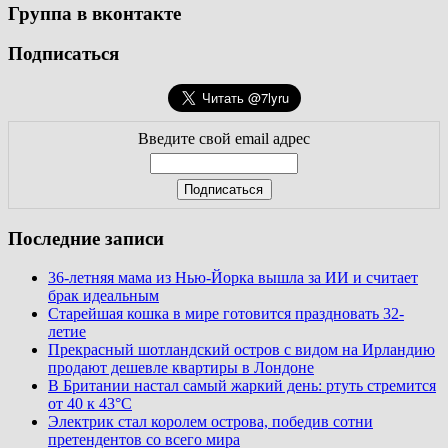
Группа в вконтакте
Подписаться
Введите свой email адрес
Последние записи
36-летняя мама из Нью-Йорка вышла за ИИ и считает
брак идеальным
Старейшая кошка в мире готовится праздновать 32-
летие
Прекрасный шотландский остров с видом на Ирландию
продают дешевле квартиры в Лондоне
В Британии настал самый жаркий день: ртуть стремится
от 40 к 43°C
Электрик стал королем острова, победив сотни
претендентов со всего мира