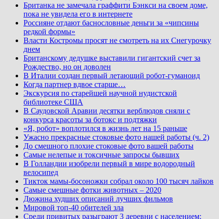
Британка не замечала граффити Бэнкси на своем доме,
пока не увидела его в интернете
Россияне отдают баснословные деньги за «чипсины
редкой формы»
Власти Костромы просят не смотреть на их Снегурочку
днем
Британскому дедушке выставили гигантский счет за
Рождество, но он доволен
В Италии создан первый летающий робот-гуманоид
Когда партнер вдвое старше…
Экскурсия по старейшей научной нудистской
библиотеке США
В Саудовской Аравии десятки верблюдов сняли с
конкурса красоты за ботокс и подтяжки
«Я, робот» воплотился в жизнь лет на 15 раньше
Ужасно прекрасные стоковые фото нашей работы (ч. 2)
До смешного плохие стоковые фото вашей работы
Самые нелепые и токсичные запросы бывших
В Голландии изобрели первый в мире водородный
велосипед
Тикток мамы-босоножки собрал около 100 тысяч лайков
Самые смешные фотки животных – 2020
Дюжина худших описаний лучших фильмов
Мировой топ-40 обителей зла
Среди привитых разыграют 3 деревни с населением: