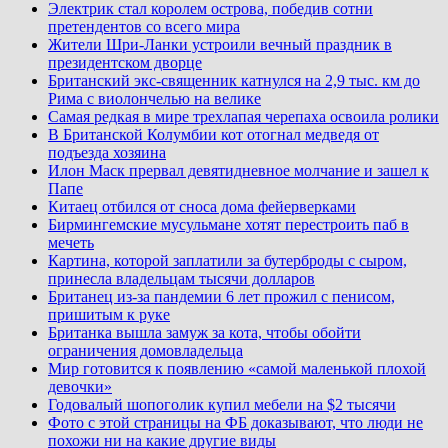
Электрик стал королем острова, победив сотни
претендентов со всего мира
Жители Шри-Ланки устроили вечный праздник в
президентском дворце
Британский экс-священник катнулся на 2,9 тыс. км до
Рима с виолончелью на велике
Самая редкая в мире трехлапая черепаха освоила ролики
В Британской Колумбии кот отогнал медведя от
подъезда хозяина
Илон Маск прервал девятидневное молчание и зашел к
Папе
Китаец отбился от сноса дома фейерверками
Бирмингемские мусульмане хотят перестроить паб в
мечеть
Картина, которой заплатили за бутерброды с сыром,
принесла владельцам тысячи долларов
Британец из-за пандемии 6 лет прожил с пенисом,
пришитым к руке
Британка вышла замуж за кота, чтобы обойти
ограничения домовладельца
Мир готовится к появлению «самой маленькой плохой
девочки»
Годовалый шопоголик купил мебели на $2 тысячи
Фото с этой страницы на ФБ доказывают, что люди не
похожи ни на какие другие виды