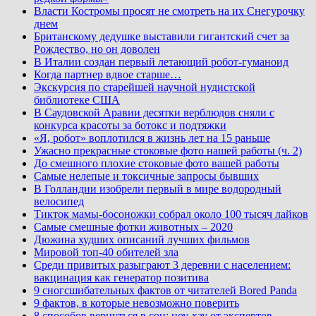
Власти Костромы просят не смотреть на их Снегурочку
днем
Британскому дедушке выставили гигантский счет за
Рождество, но он доволен
В Италии создан первый летающий робот-гуманоид
Когда партнер вдвое старше…
Экскурсия по старейшей научной нудистской
библиотеке США
В Саудовской Аравии десятки верблюдов сняли с
конкурса красоты за ботокс и подтяжки
«Я, робот» воплотился в жизнь лет на 15 раньше
Ужасно прекрасные стоковые фото нашей работы (ч. 2)
До смешного плохие стоковые фото вашей работы
Самые нелепые и токсичные запросы бывших
В Голландии изобрели первый в мире водородный
велосипед
Тикток мамы-босоножки собрал около 100 тысяч лайков
Самые смешные фотки животных – 2020
Дюжина худших описаний лучших фильмов
Мировой топ-40 обителей зла
Среди привитых разыграют 3 деревни с населением:
вакцинация как генератор позитива
9 сногсшибательных фактов от читателей Bored Panda
9 фактов, в которые невозможно поверить
8 способов вернуться в сон: ноу-хау от экспертов