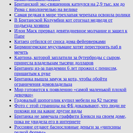
Британский экс-священник катнулся на 2,9 тыс. км до
Рима с виолончелью на велике
Самая редкая в мире трехлапая черепаха освоила ролики
В Британской Колумбии кот отогнал медведя от
подъезда хозяина
Илон Маск прервал девятидневное молчание и зашел к
Папе
Китаец отбился от сноса дома фейерверками
Бирмингемские мусульмане хотят перестроить паб в
мечеть
Картина, которой заплатили за бутерброды с сыром,
принесла владельцам тысячи долларов
Британец из-за пандемии 6 лет прожил с пенисом,
пришитым к руке
Британка вышла замуж за кота, чтобы обойти
ограничения домовладельца
Мир готовится к появлению «самой маленькой плохой
девочки»
Годовалый шопоголик купил мебели на $2 тысячи
Фото с этой страницы на ФБ доказывают, что люди не
похожи ни на какие другие виды
Британка не замечала граффити Бэнкси на своем доме,
пока не увидела его в интернете
Россияне отдают баснословные деньги за «чипсины
редкой формы»