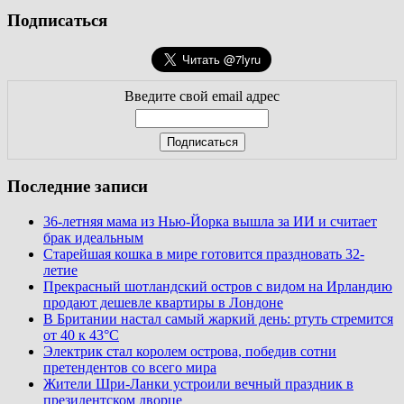
Подписаться
Введите свой email адрес
Последние записи
36-летняя мама из Нью-Йорка вышла за ИИ и считает
брак идеальным
Старейшая кошка в мире готовится праздновать 32-
летие
Прекрасный шотландский остров с видом на Ирландию
продают дешевле квартиры в Лондоне
В Британии настал самый жаркий день: ртуть стремится
от 40 к 43°C
Электрик стал королем острова, победив сотни
претендентов со всего мира
Жители Шри-Ланки устроили вечный праздник в
президентском дворце