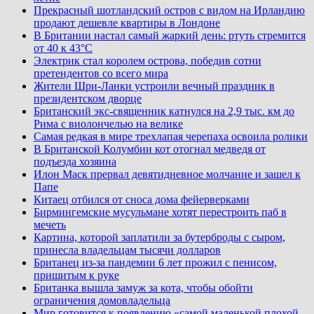
Прекрасный шотландский остров с видом на Ирландию
продают дешевле квартиры в Лондоне
В Британии настал самый жаркий день: ртуть стремится
от 40 к 43°C
Электрик стал королем острова, победив сотни
претендентов со всего мира
Жители Шри-Ланки устроили вечный праздник в
президентском дворце
Британский экс-священник катнулся на 2,9 тыс. км до
Рима с виолончелью на велике
Самая редкая в мире трехлапая черепаха освоила ролики
В Британской Колумбии кот отогнал медведя от
подъезда хозяина
Илон Маск прервал девятидневное молчание и зашел к
Папе
Китаец отбился от сноса дома фейерверками
Бирмингемские мусульмане хотят перестроить паб в
мечеть
Картина, которой заплатили за бутерброды с сыром,
принесла владельцам тысячи долларов
Британец из-за пандемии 6 лет прожил с пенисом,
пришитым к руке
Британка вышла замуж за кота, чтобы обойти
ограничения домовладельца
Мир готовится к появлению «самой маленькой плохой