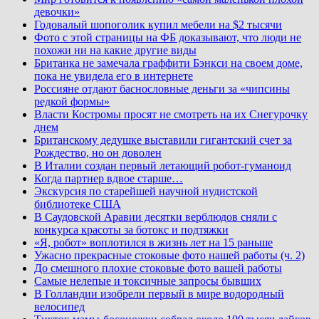
девочки»
Годовалый шопоголик купил мебели на $2 тысячи
Фото с этой страницы на ФБ доказывают, что люди не
похожи ни на какие другие виды
Британка не замечала граффити Бэнкси на своем доме,
пока не увидела его в интернете
Россияне отдают баснословные деньги за «чипсины
редкой формы»
Власти Костромы просят не смотреть на их Снегурочку
днем
Британскому дедушке выставили гигантский счет за
Рождество, но он доволен
В Италии создан первый летающий робот-гуманоид
Когда партнер вдвое старше…
Экскурсия по старейшей научной нудистской
библиотеке США
В Саудовской Аравии десятки верблюдов сняли с
конкурса красоты за ботокс и подтяжки
«Я, робот» воплотился в жизнь лет на 15 раньше
Ужасно прекрасные стоковые фото нашей работы (ч. 2)
До смешного плохие стоковые фото вашей работы
Самые нелепые и токсичные запросы бывших
В Голландии изобрели первый в мире водородный
велосипед