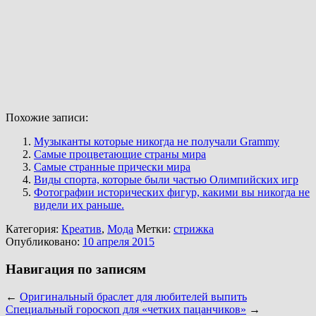
Похожие записи:
Музыканты которые никогда не получали Grammy
Самые процветающие страны мира
Самые странные прически мира
Виды спорта, которые были частью Олимпийских игр
Фотографии исторических фигур, какими вы никогда не
видели их раньше.
Категория:
Креатив
,
Мода
Метки:
стрижка
Опубликовано:
10 апреля 2015
Навигация по записям
←
Оригинальный браслет для любителей выпить
Специальный гороскоп для «четких пацанчиков»
→