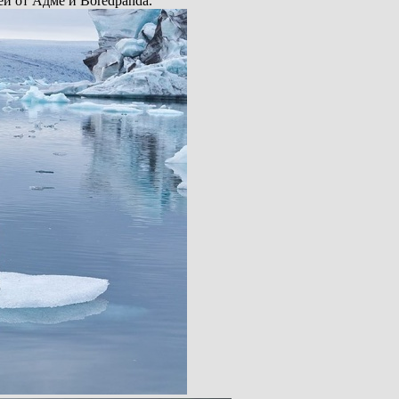
ей от Адме и Boredpanda.