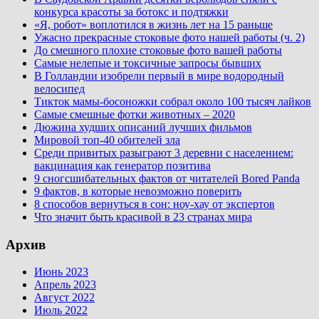
конкурса красоты за ботокс и подтяжки
«Я, робот» воплотился в жизнь лет на 15 раньше
Ужасно прекрасные стоковые фото нашей работы (ч. 2)
До смешного плохие стоковые фото вашей работы
Самые нелепые и токсичные запросы бывших
В Голландии изобрели первый в мире водородный
велосипед
Тикток мамы-босоножки собрал около 100 тысяч лайков
Самые смешные фотки животных – 2020
Дюжина худших описаний лучших фильмов
Мировой топ-40 обителей зла
Среди привитых разыграют 3 деревни с населением:
вакцинация как генератор позитива
9 сногсшибательных фактов от читателей Bored Panda
9 фактов, в которые невозможно поверить
8 способов вернуться в сон: ноу-хау от экспертов
Что значит быть красивой в 23 странах мира
Архив
Июнь 2023
Апрель 2023
Август 2022
Июль 2022