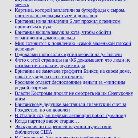
мечеть
Картина, которой заплатили за бутерброды с сыром,
принесла владельцам тысячи долларов
Британец из-за пандемии 6 лет прожил с пенисом,
пришитым к руке
Британка вышла замуж за кота, чтобы обойти
ограничения домовладельца
Мир готовится к появлению «самой маленькой плохой
девочки»
Годовалый шопоголик купил мебели на $2 тысячи
Фото с этой страницы на ФБ доказывают, что люди не
похожи ни на какие другие виды
Британка не замечала граффити Бэнкси на своем доме,
пока не увидела его в интернете
Россияне отдают баснословные деньги за «чипсины
редкой формы»
Власти Костромы просят не смотреть на их Снегурочку
днем
Британскому дедушке выставили гигантский счет за
Рождество, но он доволен
В Италии создан первый летающий робот-гуманоид
Когда партнер вдвое старше…
Экскурсия по старейшей научной нудистской
библиотеке США
В Саудовской Аравии десятки верблюдов сняли с