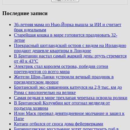
Последние записи
36-летняя мама из Нью-Йорка вышла за ИИ и считает
брак идеальным
Старейшая кошка в мире готовится праздновать 32-
летие
Прекрасный шотландский остров с видом на Ирландию
продают дешевле квартиры в Лондоне
В Британии настал самый жаркий день: ртуть стремится
от 40 к 43°C
Электрик стал королем острова, победив сотни
претендентов со всего мира
Жители Шри-Ланки устроили вечный праздник в
президентском дворце
Британский экс-священник катнулся на 2,9 тыс. км до
Рима с виолончелью на велике
Самая редкая в мире трехлапая черепаха освоила ролики
В Британской Колумбии кот отогнал медведя от
подъезда хозяина
Илон Маск прервал девятидневное молчание и зашел к
Папе
Китаец отбился от сноса дома фейерверками
Бирмингемские мусульмане хотят перестроить паб в