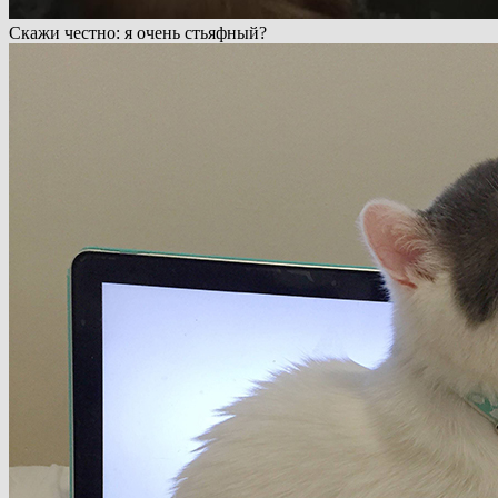
Скажи честно: я очень стьяфный?