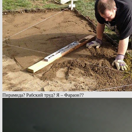
Пирамида? Рабский труд? Я – Фараон??