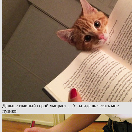
Дальше главный герой умирает… А ты идешь чесать мне
пузико!