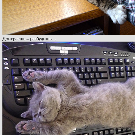
Доиграешь – разбудишь…