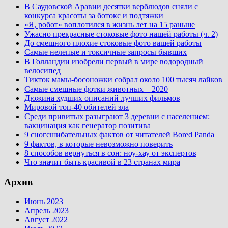
В Саудовской Аравии десятки верблюдов сняли с
конкурса красоты за ботокс и подтяжки
«Я, робот» воплотился в жизнь лет на 15 раньше
Ужасно прекрасные стоковые фото нашей работы (ч. 2)
До смешного плохие стоковые фото вашей работы
Самые нелепые и токсичные запросы бывших
В Голландии изобрели первый в мире водородный
велосипед
Тикток мамы-босоножки собрал около 100 тысяч лайков
Самые смешные фотки животных – 2020
Дюжина худших описаний лучших фильмов
Мировой топ-40 обителей зла
Среди привитых разыграют 3 деревни с населением:
вакцинация как генератор позитива
9 сногсшибательных фактов от читателей Bored Panda
9 фактов, в которые невозможно поверить
8 способов вернуться в сон: ноу-хау от экспертов
Что значит быть красивой в 23 странах мира
Архив
Июнь 2023
Апрель 2023
Август 2022