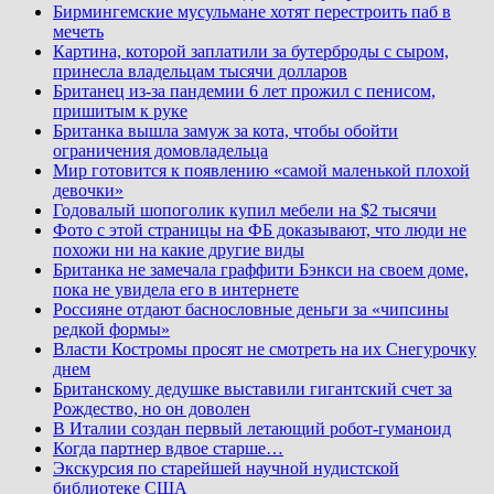
Бирмингемские мусульмане хотят перестроить паб в
мечеть
Картина, которой заплатили за бутерброды с сыром,
принесла владельцам тысячи долларов
Британец из-за пандемии 6 лет прожил с пенисом,
пришитым к руке
Британка вышла замуж за кота, чтобы обойти
ограничения домовладельца
Мир готовится к появлению «самой маленькой плохой
девочки»
Годовалый шопоголик купил мебели на $2 тысячи
Фото с этой страницы на ФБ доказывают, что люди не
похожи ни на какие другие виды
Британка не замечала граффити Бэнкси на своем доме,
пока не увидела его в интернете
Россияне отдают баснословные деньги за «чипсины
редкой формы»
Власти Костромы просят не смотреть на их Снегурочку
днем
Британскому дедушке выставили гигантский счет за
Рождество, но он доволен
В Италии создан первый летающий робот-гуманоид
Когда партнер вдвое старше…
Экскурсия по старейшей научной нудистской
библиотеке США