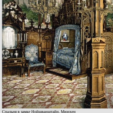
Спальня в замке Нойшванштайн, Мюнхен