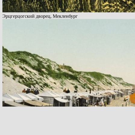
Эрцгерцогский дворец, Мекленбург