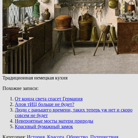
Традиционная немецкая кухня
Похожие записи:
От конца света спасет Германия
Апов тИЦ больше не будет?
Люди с раньшего времени, таких теперь уж нет и скоро
совсем не будет
Невероятные мосты матери природы
Красивый бумажный замок
Категория:
История
,
Красота
,
Общество
,
Путешествия
,