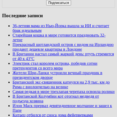
Последние записи
36-летняя мама из Нью-Йорка вышла за ИИ и считает
брак идеальным
Старейшая кошка в мире готовится праздновать 32-
летие
Прекрасный шотландский остров с видом на Ирландию
продают дешевле квартиры в Лондоне
В Британии настал самый жаркий день: ртуть стремится
от 40 к 43°C
Электрик стал королем острова, победив сотни
претендентов со всего мира
Жители Шри-Ланки устроили вечный праздник в
президентском дворце
Британский экс-священник катнулся на 2,9 тыс. км до
Рима с виолончелью на велике
Самая редкая в мире трехлапая черепаха освоила ролики
В Британской Колумбии кот отогнал медведя от
подъезда хозяина
Илон Маск прервал девятидневное молчание и зашел к
Папе
Китаец отбился от сноса дома фейерверками