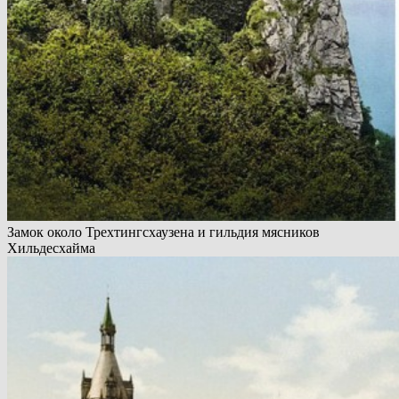
Замок около Трехтингсхаузена и гильдия мясников
Хильдесхайма