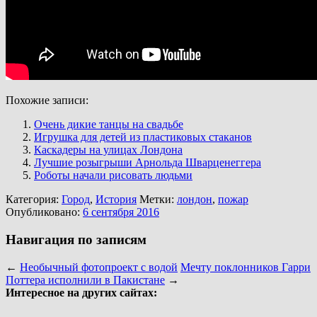
Похожие записи:
Очень дикие танцы на свадьбе
Игрушка для детей из пластиковых стаканов
Каскадеры на улицах Лондона
Лучшие розыгрыши Арнольда Шварценеггера
Роботы начали рисовать людьми
Категория:
Город
,
История
Метки:
лондон
,
пожар
Опубликовано:
6 сентября 2016
Навигация по записям
←
Необычный фотопроект с водой
Мечту поклонников Гарри
Поттера исполнили в Пакистане
→
Интересное на других сайтах: