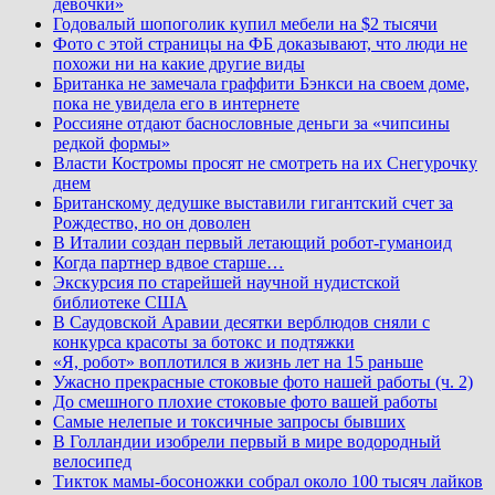
девочки»
Годовалый шопоголик купил мебели на $2 тысячи
Фото с этой страницы на ФБ доказывают, что люди не
похожи ни на какие другие виды
Британка не замечала граффити Бэнкси на своем доме,
пока не увидела его в интернете
Россияне отдают баснословные деньги за «чипсины
редкой формы»
Власти Костромы просят не смотреть на их Снегурочку
днем
Британскому дедушке выставили гигантский счет за
Рождество, но он доволен
В Италии создан первый летающий робот-гуманоид
Когда партнер вдвое старше…
Экскурсия по старейшей научной нудистской
библиотеке США
В Саудовской Аравии десятки верблюдов сняли с
конкурса красоты за ботокс и подтяжки
«Я, робот» воплотился в жизнь лет на 15 раньше
Ужасно прекрасные стоковые фото нашей работы (ч. 2)
До смешного плохие стоковые фото вашей работы
Самые нелепые и токсичные запросы бывших
В Голландии изобрели первый в мире водородный
велосипед
Тикток мамы-босоножки собрал около 100 тысяч лайков