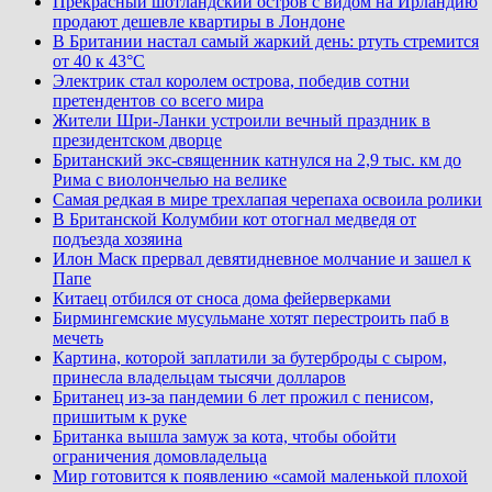
Прекрасный шотландский остров с видом на Ирландию
продают дешевле квартиры в Лондоне
В Британии настал самый жаркий день: ртуть стремится
от 40 к 43°C
Электрик стал королем острова, победив сотни
претендентов со всего мира
Жители Шри-Ланки устроили вечный праздник в
президентском дворце
Британский экс-священник катнулся на 2,9 тыс. км до
Рима с виолончелью на велике
Самая редкая в мире трехлапая черепаха освоила ролики
В Британской Колумбии кот отогнал медведя от
подъезда хозяина
Илон Маск прервал девятидневное молчание и зашел к
Папе
Китаец отбился от сноса дома фейерверками
Бирмингемские мусульмане хотят перестроить паб в
мечеть
Картина, которой заплатили за бутерброды с сыром,
принесла владельцам тысячи долларов
Британец из-за пандемии 6 лет прожил с пенисом,
пришитым к руке
Британка вышла замуж за кота, чтобы обойти
ограничения домовладельца
Мир готовится к появлению «самой маленькой плохой