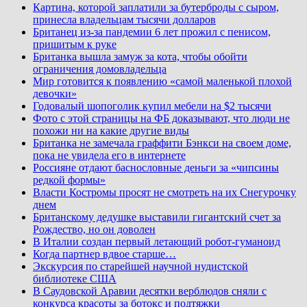
Картина, которой заплатили за бутерброды с сыром,
принесла владельцам тысячи долларов
Британец из-за пандемии 6 лет прожил с пенисом,
пришитым к руке
Британка вышла замуж за кота, чтобы обойти
ограничения домовладельца
Мир готовится к появлению «самой маленькой плохой
девочки»
Годовалый шопоголик купил мебели на $2 тысячи
Фото с этой страницы на ФБ доказывают, что люди не
похожи ни на какие другие виды
Британка не замечала граффити Бэнкси на своем доме,
пока не увидела его в интернете
Россияне отдают баснословные деньги за «чипсины
редкой формы»
Власти Костромы просят не смотреть на их Снегурочку
днем
Британскому дедушке выставили гигантский счет за
Рождество, но он доволен
В Италии создан первый летающий робот-гуманоид
Когда партнер вдвое старше…
Экскурсия по старейшей научной нудистской
библиотеке США
В Саудовской Аравии десятки верблюдов сняли с
конкурса красоты за ботокс и подтяжки