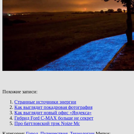
Похожие записи:
Странные источники энергии
Как выглядит покадровая фотография
Как выглядит новый офис «Яндекса»
Гибрид Ford C-MAX больше не секрет
Про баттловский трэк Noize Mc
Категория:
Город
,
Путешествия
,
Технологии
Метки: