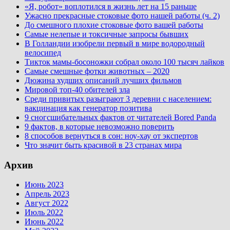
«Я, робот» воплотился в жизнь лет на 15 раньше
Ужасно прекрасные стоковые фото нашей работы (ч. 2)
До смешного плохие стоковые фото вашей работы
Самые нелепые и токсичные запросы бывших
В Голландии изобрели первый в мире водородный
велосипед
Тикток мамы-босоножки собрал около 100 тысяч лайков
Самые смешные фотки животных – 2020
Дюжина худших описаний лучших фильмов
Мировой топ-40 обителей зла
Среди привитых разыграют 3 деревни с населением:
вакцинация как генератор позитива
9 сногсшибательных фактов от читателей Bored Panda
9 фактов, в которые невозможно поверить
8 способов вернуться в сон: ноу-хау от экспертов
Что значит быть красивой в 23 странах мира
Архив
Июнь 2023
Апрель 2023
Август 2022
Июль 2022
Июнь 2022