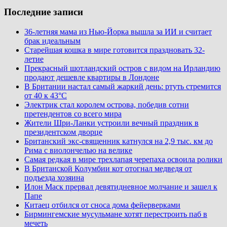
Последние записи
36-летняя мама из Нью-Йорка вышла за ИИ и считает
брак идеальным
Старейшая кошка в мире готовится праздновать 32-
летие
Прекрасный шотландский остров с видом на Ирландию
продают дешевле квартиры в Лондоне
В Британии настал самый жаркий день: ртуть стремится
от 40 к 43°C
Электрик стал королем острова, победив сотни
претендентов со всего мира
Жители Шри-Ланки устроили вечный праздник в
президентском дворце
Британский экс-священник катнулся на 2,9 тыс. км до
Рима с виолончелью на велике
Самая редкая в мире трехлапая черепаха освоила ролики
В Британской Колумбии кот отогнал медведя от
подъезда хозяина
Илон Маск прервал девятидневное молчание и зашел к
Папе
Китаец отбился от сноса дома фейерверками
Бирмингемские мусульмане хотят перестроить паб в
мечеть