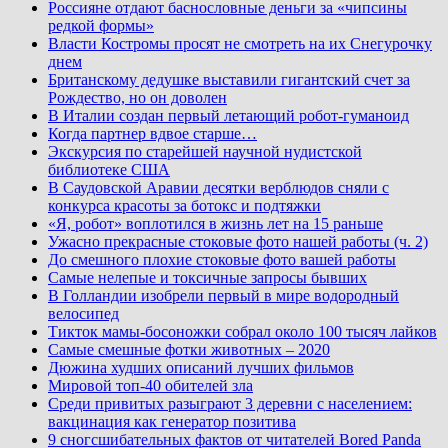
Россияне отдают баснословные деньги за «чипсины
редкой формы»
Власти Костромы просят не смотреть на их Снегурочку
днем
Британскому дедушке выставили гигантский счет за
Рождество, но он доволен
В Италии создан первый летающий робот-гуманоид
Когда партнер вдвое старше…
Экскурсия по старейшей научной нудистской
библиотеке США
В Саудовской Аравии десятки верблюдов сняли с
конкурса красоты за ботокс и подтяжки
«Я, робот» воплотился в жизнь лет на 15 раньше
Ужасно прекрасные стоковые фото нашей работы (ч. 2)
До смешного плохие стоковые фото вашей работы
Самые нелепые и токсичные запросы бывших
В Голландии изобрели первый в мире водородный
велосипед
Тикток мамы-босоножки собрал около 100 тысяч лайков
Самые смешные фотки животных – 2020
Дюжина худших описаний лучших фильмов
Мировой топ-40 обителей зла
Среди привитых разыграют 3 деревни с населением:
вакцинация как генератор позитива
9 сногсшибательных фактов от читателей Bored Panda