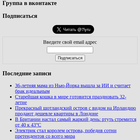
Группа в вконтакте
Подписаться
Введите свой email адрес
Последние записи
36-летняя мама из Нью-Йорка вышла за ИИ и считает
брак идеальным
Старейшая кошка в мире готовится праздновать 32-
летие
Прекрасный шотландский остров с видом на Ирландию
продают дешевле квартиры в Лондоне
В Британии настал самый жаркий день: ртуть стремится
от 40 к 43°C
Электрик стал королем острова, победив сотни
претендентов со всего мира