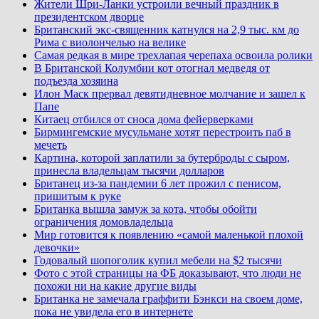
Жители Шри-Ланки устроили вечный праздник в
президентском дворце
Британский экс-священник катнулся на 2,9 тыс. км до
Рима с виолончелью на велике
Самая редкая в мире трехлапая черепаха освоила ролики
В Британской Колумбии кот отогнал медведя от
подъезда хозяина
Илон Маск прервал девятидневное молчание и зашел к
Папе
Китаец отбился от сноса дома фейерверками
Бирмингемские мусульмане хотят перестроить паб в
мечеть
Картина, которой заплатили за бутерброды с сыром,
принесла владельцам тысячи долларов
Британец из-за пандемии 6 лет прожил с пенисом,
пришитым к руке
Британка вышла замуж за кота, чтобы обойти
ограничения домовладельца
Мир готовится к появлению «самой маленькой плохой
девочки»
Годовалый шопоголик купил мебели на $2 тысячи
Фото с этой страницы на ФБ доказывают, что люди не
похожи ни на какие другие виды
Британка не замечала граффити Бэнкси на своем доме,
пока не увидела его в интернете