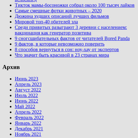
Тикток мамы-босоножки собрал около 100 тысяч лайков
Самые смешные фотки животных – 2020
Дюжина худших описаний лучших фильмов
Мировой топ-40 обителей зла
Среди привитых разыграют 3 деревни с населением:
вакцинация как генератор позитива
9 сногсшибательных фактов от читателей Bored Panda
9 фактов, в которые невозможно поверить
8 способов вернуться в сон: ноу-хау от экспертов
Что значит быть красивой в 23 странах мира
Архив
Июнь 2023
Апрель 2023
Август 2022
Июль 2022
Июнь 2022
Май 2022
Апрель 2022
Февраль 2022
Январь 2022
Декабрь 2021
Ноябрь 2021