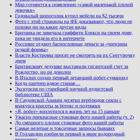
Мир готовится к появлению «самой маленькой плохой
девочки»
Годовалый шопоголик купил мебели на $2 тысячи
Фото с этой страницы на ФБ доказывают, что люди не
похожи ни на какие другие виды
Британка не замечала граффити Бэнкси на своем доме,
пока не увидела его в интернете
Россияне отдают баснословные деньги за «чипсины
редкой формы»
Власти Костромы просят не смотреть на их Снегурочку
днем
Британскому дедушке выставили гигантский счет за
Рождество, но он доволен
В Италии создан первый летающий робот-гуманоид
Когда партнер вдвое старше…
Экскурсия по старейшей научной нудистской
библиотеке США
В Саудовской Аравии десятки верблюдов сняли с
конкурса красоты за ботокс и подтяжки
«Я, робот» воплотился в жизнь лет на 15 раньше
Ужасно прекрасные стоковые фото нашей работы (ч. 2)
До смешного плохие стоковые фото вашей работы
Самые нелепые и токсичные запросы бывших
В Голландии изобрели первый в мире водородный
велосипед