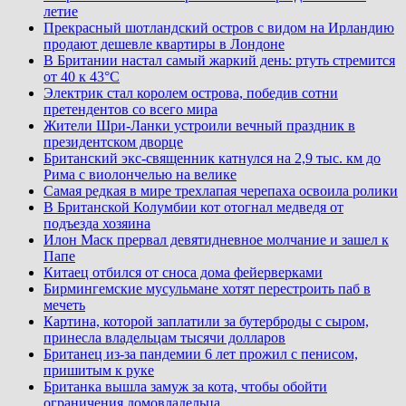
летие
Прекрасный шотландский остров с видом на Ирландию
продают дешевле квартиры в Лондоне
В Британии настал самый жаркий день: ртуть стремится
от 40 к 43°C
Электрик стал королем острова, победив сотни
претендентов со всего мира
Жители Шри-Ланки устроили вечный праздник в
президентском дворце
Британский экс-священник катнулся на 2,9 тыс. км до
Рима с виолончелью на велике
Самая редкая в мире трехлапая черепаха освоила ролики
В Британской Колумбии кот отогнал медведя от
подъезда хозяина
Илон Маск прервал девятидневное молчание и зашел к
Папе
Китаец отбился от сноса дома фейерверками
Бирмингемские мусульмане хотят перестроить паб в
мечеть
Картина, которой заплатили за бутерброды с сыром,
принесла владельцам тысячи долларов
Британец из-за пандемии 6 лет прожил с пенисом,
пришитым к руке
Британка вышла замуж за кота, чтобы обойти
ограничения домовладельца