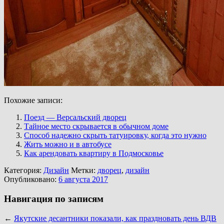
Похожие записи:
Поезд — Версальский дворец
Тайное место скрывается в обычном доме
Способ надежно скрыть татуировку, когда это нужно
Жить можно и в автобусе
Как арендовать квартиру в Подмосковье
Категория:
Дизайн
Метки:
дворец
,
дизайн
Опубликовано:
6 августа 2017
Навигация по записям
←
Якутские десантники показали, как праздновать день ВДВ