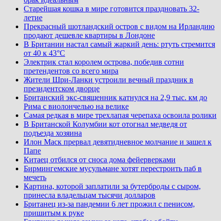
Старейшая кошка в мире готовится праздновать 32-
летие
Прекрасный шотландский остров с видом на Ирландию
продают дешевле квартиры в Лондоне
В Британии настал самый жаркий день: ртуть стремится
от 40 к 43°C
Электрик стал королем острова, победив сотни
претендентов со всего мира
Жители Шри-Ланки устроили вечный праздник в
президентском дворце
Британский экс-священник катнулся на 2,9 тыс. км до
Рима с виолончелью на велике
Самая редкая в мире трехлапая черепаха освоила ролики
В Британской Колумбии кот отогнал медведя от
подъезда хозяина
Илон Маск прервал девятидневное молчание и зашел к
Папе
Китаец отбился от сноса дома фейерверками
Бирмингемские мусульмане хотят перестроить паб в
мечеть
Картина, которой заплатили за бутерброды с сыром,
принесла владельцам тысячи долларов
Британец из-за пандемии 6 лет прожил с пенисом,
пришитым к руке