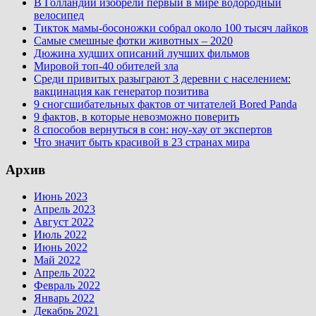
В Голландии изобрели первый в мире водородный
велосипед
Тикток мамы-босоножки собрал около 100 тысяч лайков
Самые смешные фотки животных – 2020
Дюжина худших описаний лучших фильмов
Мировой топ-40 обителей зла
Среди привитых разыграют 3 деревни с населением:
вакцинация как генератор позитива
9 сногсшибательных фактов от читателей Bored Panda
9 фактов, в которые невозможно поверить
8 способов вернуться в сон: ноу-хау от экспертов
Что значит быть красивой в 23 странах мира
Архив
Июнь 2023
Апрель 2023
Август 2022
Июль 2022
Июнь 2022
Май 2022
Апрель 2022
Февраль 2022
Январь 2022
Декабрь 2021