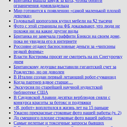
Британка вышла замуж за кота, чтобы обойти
ограничения домовладельца
Мир готовится к появлению «самой маленькой плохой
девочки»
Годовалый шопоголик купил мебели на $2 тысячи
Фото с этой страницы на ФБ доказывают, что люди не
похожи ни на какие другие виды
Британка не замечала граффити Бэнкси на своем доме,
пока не увидела его в интернете
Россияне отдают баснословные деньги за «чипсины
редкой формы»
Власти Костромы просят не смотреть на их Снегурочку
днем
Британскому дедушке выставили гигантский счет за
Рождество, но он доволен
В Италии создан первый летающий робот-гуманоид
Когда партнер вдвое старше…
Экскурсия по старейшей научной нудистской
библиотеке США
В Саудовской Аравии десятки верблюдов сняли с
конкурса красоты за ботокс и подтяжки
«Я, робот» воплотился в жизнь лет на 15 раньше
Ужасно прекрасные стоковые фото нашей работы (ч. 2)
До смешного плохие стоковые фото вашей работы
Самые нелепые и токсичные запросы бывших