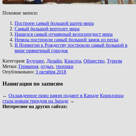
Похожие записи:
Построен самый большой шатер мира
Самый большой вертолет мира
Нашелся самый отчаянный велосипедист мира
Немцы построили самый большой замок из песка
В Норвегии к Рождеству построили самый большой в
мире пряничный городок
Категория:
Будущее
,
Дизайн
,
Красота
,
Общество
,
Туризм
Метки:
Германия
,
отдых
,
тропики
Опубликовано:
3 октября 2018
Навигация по записям
←
Охлажденное пиво рамэн подают в Канаде
Кириллица
стала новым трендом на Западе
→
Интересное на других сайтах: