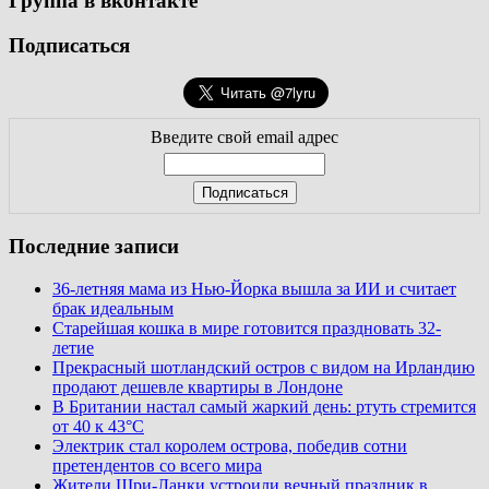
Группа в вконтакте
Подписаться
Введите свой email адрес
Последние записи
36-летняя мама из Нью-Йорка вышла за ИИ и считает
брак идеальным
Старейшая кошка в мире готовится праздновать 32-
летие
Прекрасный шотландский остров с видом на Ирландию
продают дешевле квартиры в Лондоне
В Британии настал самый жаркий день: ртуть стремится
от 40 к 43°C
Электрик стал королем острова, победив сотни
претендентов со всего мира
Жители Шри-Ланки устроили вечный праздник в