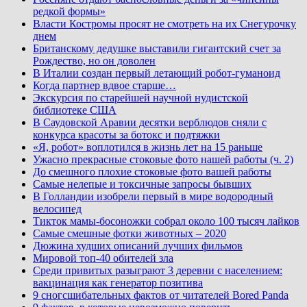
редкой формы»
Власти Костромы просят не смотреть на их Снегурочку
днем
Британскому дедушке выставили гигантский счет за
Рождество, но он доволен
В Италии создан первый летающий робот-гуманоид
Когда партнер вдвое старше…
Экскурсия по старейшей научной нудистской
библиотеке США
В Саудовской Аравии десятки верблюдов сняли с
конкурса красоты за ботокс и подтяжки
«Я, робот» воплотился в жизнь лет на 15 раньше
Ужасно прекрасные стоковые фото нашей работы (ч. 2)
До смешного плохие стоковые фото вашей работы
Самые нелепые и токсичные запросы бывших
В Голландии изобрели первый в мире водородный
велосипед
Тикток мамы-босоножки собрал около 100 тысяч лайков
Самые смешные фотки животных – 2020
Дюжина худших описаний лучших фильмов
Мировой топ-40 обителей зла
Среди привитых разыграют 3 деревни с населением:
вакцинация как генератор позитива
9 сногсшибательных фактов от читателей Bored Panda