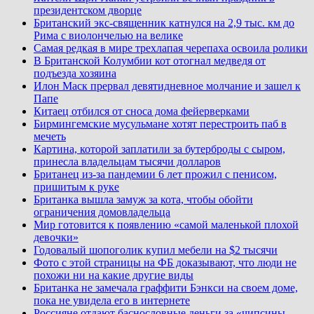
президентском дворце
Британский экс-священник катнулся на 2,9 тыс. км до
Рима с виолончелью на велике
Самая редкая в мире трехлапая черепаха освоила ролики
В Британской Колумбии кот отогнал медведя от
подъезда хозяина
Илон Маск прервал девятидневное молчание и зашел к
Папе
Китаец отбился от сноса дома фейерверками
Бирмингемские мусульмане хотят перестроить паб в
мечеть
Картина, которой заплатили за бутерброды с сыром,
принесла владельцам тысячи долларов
Британец из-за пандемии 6 лет прожил с пенисом,
пришитым к руке
Британка вышла замуж за кота, чтобы обойти
ограничения домовладельца
Мир готовится к появлению «самой маленькой плохой
девочки»
Годовалый шопоголик купил мебели на $2 тысячи
Фото с этой страницы на ФБ доказывают, что люди не
похожи ни на какие другие виды
Британка не замечала граффити Бэнкси на своем доме,
пока не увидела его в интернете
Россияне отдают баснословные деньги за «чипсины