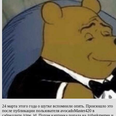
24 марта этого года о шутке вспомнили опять. Произошло это
после публикации пользователя avocadoMaster420 в
сабреддите /r/me_irl. Потом картинка попала на /r/dankmemes и