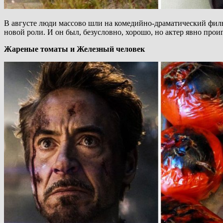
В августе люди массово шли на комедийно-драматический фил
новой роли. И он был, безусловно, хорошо, но актер явно прои
Жареные томаты и Железный человек