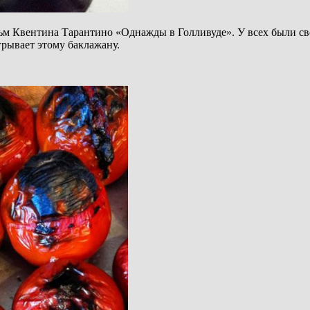
ьм Квентина Тарантино «Однажды в Голливуде». У всех были св
грывает этому баклажану.