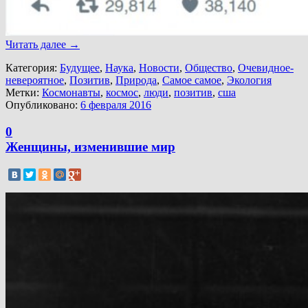
Читать далее
→
Категория:
Будущее
,
Наука
,
Новости
,
Общество
,
Очевидное-
невероятное
,
Позитив
,
Природа
,
Самое самое
,
Экология
Метки:
Космонавты
,
космос
,
люди
,
позитив
,
сша
Опубликовано:
6 февраля 2016
0
Женщины, изменившие мир