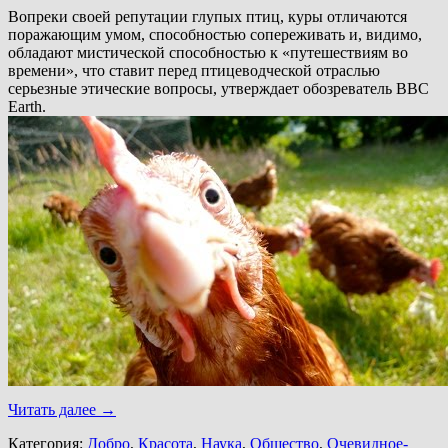
Вопреки своей репутации глупых птиц, куры отличаются
поражающим умом, способностью сопереживать и, видимо,
обладают мистической способностью к «путешествиям во
времени», что ставит перед птицеводческой отраслью
серьезные этические вопросы, утверждает обозреватель BBC
Earth.
Читать далее
→
Категория:
Добро
,
Красота
,
Наука
,
Общество
,
Очевидное-