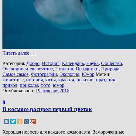
Читать далее
→
Категория:
Добро
,
История
,
Календарь
,
Наука
,
Общество
,
Очевидное-невероятное
,
Позитив
,
Праздники
,
Природа
,
Самое самое
,
Фотографии
,
Экология
,
Юмор
Метки:
животные
,
история
,
киты
,
красота
,
позитив
,
праздник
,
прикол
,
приколы
,
фото
,
юмор
Опубликовано:
19 февраля 2016
0
В космосе расцвел первый цветок
Хорошая новость для каждого космонавта! Замороженные