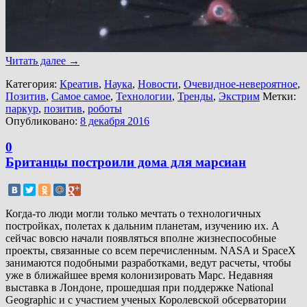
Читать далее
→
Категория:
Креатив
,
Наука
,
Новости
,
Очевидное-невероятное
,
Позитив
,
Самое самое
,
Технологии
,
Тренды
,
Экстрим
Метки:
паркур
,
позитив
,
роботы
Опубликовано:
8 декабря 2016
0
Британцы построили дома для марсиан
Когда-то люди могли только мечтать о технологичных
постройках, полетах к дальним планетам, изучению их. А
сейчас вовсю начали появляться вполне жизнеспособные
проекты, связанные со всем перечисленным. NASA и SpaceX
занимаются подобными разработками, ведут расчеты, чтобы
уже в ближайшее время колонизировать Марс. Недавняя
выставка в Лондоне, прошедшая при поддержке National
Geographic и с участием ученых Королевской обсерватории