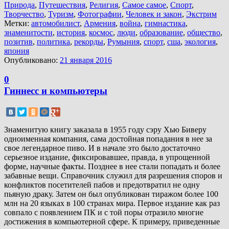
Природа
,
Путешествия
,
Религия
,
Самое самое
,
Спорт
,
Творчество
,
Туризм
,
Фотографии
,
Человек и закон
,
Экстрим
Метки:
автомобилист
,
Армения
,
война
,
гимнастика
,
знаменитости
,
история
,
космос
,
люди
,
образование
,
общество
,
позитив
,
политика
,
рекорды
,
Румыния
,
спорт
,
сша
,
экология
,
япония
Опубликовано:
21 января 2016
0
Гиннесс и компьютеры
Знаменитую книгу заказала в 1955 году сэру Хью Биверу
одноименная компания, сама достойная попадания в нее за
свое легендарное пиво. И в начале это было достаточно
серьезное издание, фиксировавшее, правда, в упрощенной
форме, научные факты. Позднее в нее стали попадать и более
забавные вещи. Справочник служил для разрешения споров и
конфликтов посетителей пабов и предотвратил не одну
пьяную драку. Затем он был опубликован тиражом более 100
млн на 20 языках в 100 странах мира. Первое издание как раз
совпало с появлением ПК и с той поры отразило многие
достижения в компьютерной сфере. К примеру, приведенные