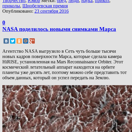
Творчество
,
Юмор
Метки:
бред
,
люди
,
наука
,
прикол
,
приколы
,
Шнобелевская премия
Опубликовано:
23 сентября 2016
0
NASA поделилось новыми снимками Марса
Агентство NASA выгрузило в Сеть чуть больше тысячи
новых кадров поверхности Марса, которые сделала камера
HiRISE, установленная на Mars Reconnaissance Orbiter. Этот
космический летательный аппарат находится на орбите
планеты уже десять лет, поэтому можно себе представить тот
объем данных, который он успел передать на Землю.