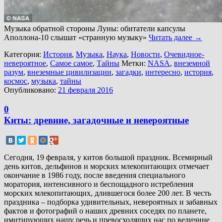
Музыка обратной стороны Луны: обитатели капсулы
Аполлона-10 слышат «странную музыку»
Читать далее
→
Категория:
История
,
Музыка
,
Наука
,
Новости
,
Очевидное-
невероятное
,
Самое самое
,
Тайны
Метки:
NASA
,
внеземной
разум
,
внеземные цивилизации
,
загадки
,
интересно
,
история
,
космос
,
музыка
,
тайны
Опубликовано:
21 февраля 2016
0
Киты: древние, загадочные и невероятные
Сегодня, 19 февраля, у китов большой праздник. Всемирный
день китов, дельфинов и морских млекопитающих отмечает
окончание в 1986 году, после введения специального
моратория, интенсивного и беспощадного истребления
морских млекопитающих, длившегося более 200 лет. В честь
праздника – подборка удивительных, невероятных и забавных
фактов и фотографий о наших древних соседях по планете,
имитирующих нашу речь и превосходящих нас по величине