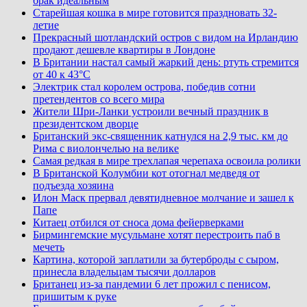
брак идеальным
Старейшая кошка в мире готовится праздновать 32-
летие
Прекрасный шотландский остров с видом на Ирландию
продают дешевле квартиры в Лондоне
В Британии настал самый жаркий день: ртуть стремится
от 40 к 43°C
Электрик стал королем острова, победив сотни
претендентов со всего мира
Жители Шри-Ланки устроили вечный праздник в
президентском дворце
Британский экс-священник катнулся на 2,9 тыс. км до
Рима с виолончелью на велике
Самая редкая в мире трехлапая черепаха освоила ролики
В Британской Колумбии кот отогнал медведя от
подъезда хозяина
Илон Маск прервал девятидневное молчание и зашел к
Папе
Китаец отбился от сноса дома фейерверками
Бирмингемские мусульмане хотят перестроить паб в
мечеть
Картина, которой заплатили за бутерброды с сыром,
принесла владельцам тысячи долларов
Британец из-за пандемии 6 лет прожил с пенисом,
пришитым к руке