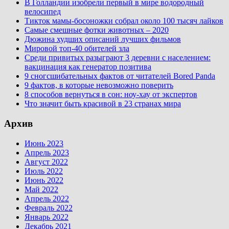
В Голландии изобрели первый в мире водородный
велосипед
Тикток мамы-босоножки собрал около 100 тысяч лайков
Самые смешные фотки животных – 2020
Дюжина худших описаний лучших фильмов
Мировой топ-40 обителей зла
Среди привитых разыграют 3 деревни с населением:
вакцинация как генератор позитива
9 сногсшибательных фактов от читателей Bored Panda
9 фактов, в которые невозможно поверить
8 способов вернуться в сон: ноу-хау от экспертов
Что значит быть красивой в 23 странах мира
Архив
Июнь 2023
Апрель 2023
Август 2022
Июль 2022
Июнь 2022
Май 2022
Апрель 2022
Февраль 2022
Январь 2022
Декабрь 2021