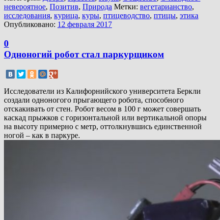
невероятное
,
Позитив
,
Природа
Метки:
вегетарианство
,
исследования
,
курица
,
куры
,
птицеводство
,
птицы
,
этика
Опубликовано:
12 февраля 2017
0
Одноногий робот стал паркурщиком
Исследователи из Калифорнийского университета Беркли
создали одноногого прыгающего робота, способного
отскакивать от стен. Робот весом в 100 г может совершать
каскад прыжков с горизонтальной или вертикальной опоры
на высоту примерно c метр, оттолкнувшись единственной
ногой – как в паркуре.