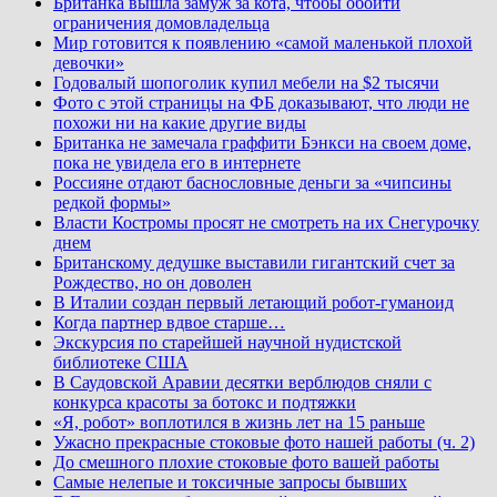
Британка вышла замуж за кота, чтобы обойти
ограничения домовладельца
Мир готовится к появлению «самой маленькой плохой
девочки»
Годовалый шопоголик купил мебели на $2 тысячи
Фото с этой страницы на ФБ доказывают, что люди не
похожи ни на какие другие виды
Британка не замечала граффити Бэнкси на своем доме,
пока не увидела его в интернете
Россияне отдают баснословные деньги за «чипсины
редкой формы»
Власти Костромы просят не смотреть на их Снегурочку
днем
Британскому дедушке выставили гигантский счет за
Рождество, но он доволен
В Италии создан первый летающий робот-гуманоид
Когда партнер вдвое старше…
Экскурсия по старейшей научной нудистской
библиотеке США
В Саудовской Аравии десятки верблюдов сняли с
конкурса красоты за ботокс и подтяжки
«Я, робот» воплотился в жизнь лет на 15 раньше
Ужасно прекрасные стоковые фото нашей работы (ч. 2)
До смешного плохие стоковые фото вашей работы
Самые нелепые и токсичные запросы бывших