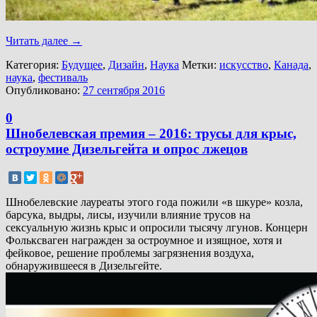
Читать далее
→
Категория:
Будущее
,
Дизайн
,
Наука
Метки:
искусство
,
Канада
,
наука
,
фестиваль
Опубликовано:
27 сентября 2016
0
Шнобелевская премия – 2016: трусы для крыс,
остроумие Дизельгейта и опрос лжецов
Шнобелевские лауреаты этого года пожили «в шкуре» козла,
барсука, выдры, лисы, изучили влияние трусов на
сексуальную жизнь крыс и опросили тысячу лгунов. Концерн
Фольксваген награжден за остроумное и изящное, хотя и
фейковое, решение проблемы загрязнения воздуха,
обнаружившееся в Дизельгейте.