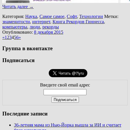
Читать далее
→
Категория:
Наука
,
Самое самое
,
Софт
,
Технологии
Метки:
знаменитости
,
интернет
,
Книга Рекордов Гиннесса
,
компьютеры
,
люди
,
рекорды
Опубликовано:
8 декабря 2015
«
1
2
3
4
5
6
»
Группа в вконтакте
Подписаться
Введите свой email адрес
Последние записи
36-летняя мама из Нью-Йорка вышла за ИИ и считает