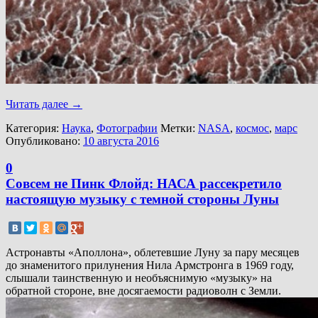
Читать далее
→
Категория:
Наука
,
Фотографии
Метки:
NASA
,
космос
,
марс
Опубликовано:
10 августа 2016
0
Совсем не Пинк Флойд: НАСА рассекретило
настоящую музыку с темной стороны Луны
Астронавты «Аполлона», облетевшие Луну за пару месяцев
до знаменитого прилунения Нила Армстронга в 1969 году,
слышали таинственную и необъяснимую «музыку» на
обратной стороне, вне досягаемости радиоволн с Земли.