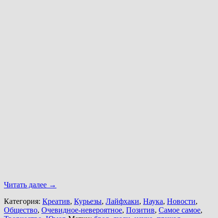
Читать далее
→
Категория:
Креатив
,
Курьезы
,
Лайфхаки
,
Наука
,
Новости
,
Общество
,
Очевидное-невероятное
,
Позитив
,
Самое самое
,