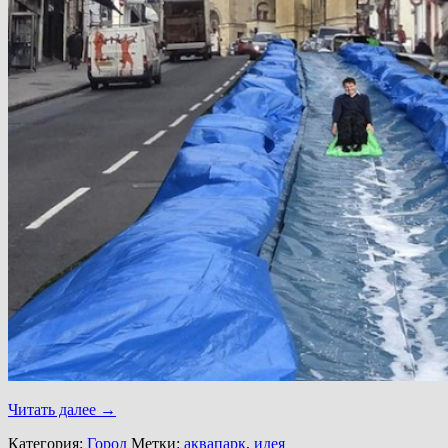
Читать далее
→
Категория:
Город
Метки:
аквапарк
,
идея