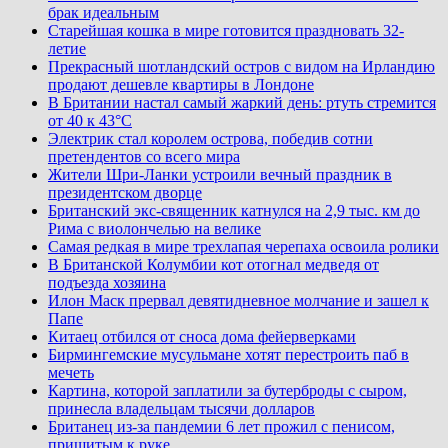
брак идеальным
Старейшая кошка в мире готовится праздновать 32-
летие
Прекрасный шотландский остров с видом на Ирландию
продают дешевле квартиры в Лондоне
В Британии настал самый жаркий день: ртуть стремится
от 40 к 43°C
Электрик стал королем острова, победив сотни
претендентов со всего мира
Жители Шри-Ланки устроили вечный праздник в
президентском дворце
Британский экс-священник катнулся на 2,9 тыс. км до
Рима с виолончелью на велике
Самая редкая в мире трехлапая черепаха освоила ролики
В Британской Колумбии кот отогнал медведя от
подъезда хозяина
Илон Маск прервал девятидневное молчание и зашел к
Папе
Китаец отбился от сноса дома фейерверками
Бирмингемские мусульмане хотят перестроить паб в
мечеть
Картина, которой заплатили за бутерброды с сыром,
принесла владельцам тысячи долларов
Британец из-за пандемии 6 лет прожил с пенисом,
пришитым к руке