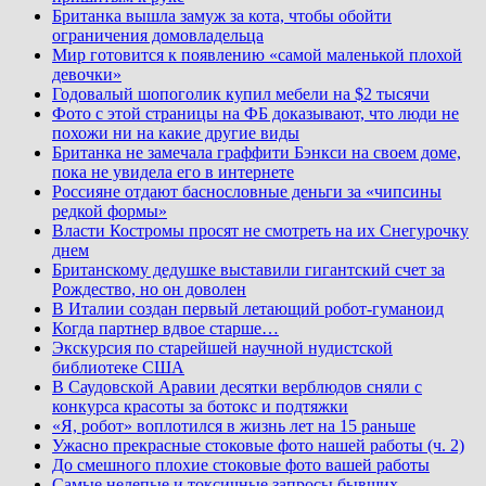
Британка вышла замуж за кота, чтобы обойти
ограничения домовладельца
Мир готовится к появлению «самой маленькой плохой
девочки»
Годовалый шопоголик купил мебели на $2 тысячи
Фото с этой страницы на ФБ доказывают, что люди не
похожи ни на какие другие виды
Британка не замечала граффити Бэнкси на своем доме,
пока не увидела его в интернете
Россияне отдают баснословные деньги за «чипсины
редкой формы»
Власти Костромы просят не смотреть на их Снегурочку
днем
Британскому дедушке выставили гигантский счет за
Рождество, но он доволен
В Италии создан первый летающий робот-гуманоид
Когда партнер вдвое старше…
Экскурсия по старейшей научной нудистской
библиотеке США
В Саудовской Аравии десятки верблюдов сняли с
конкурса красоты за ботокс и подтяжки
«Я, робот» воплотился в жизнь лет на 15 раньше
Ужасно прекрасные стоковые фото нашей работы (ч. 2)
До смешного плохие стоковые фото вашей работы
Самые нелепые и токсичные запросы бывших