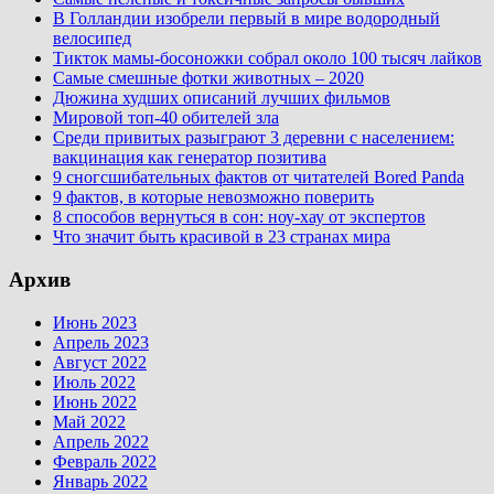
В Голландии изобрели первый в мире водородный
велосипед
Тикток мамы-босоножки собрал около 100 тысяч лайков
Самые смешные фотки животных – 2020
Дюжина худших описаний лучших фильмов
Мировой топ-40 обителей зла
Среди привитых разыграют 3 деревни с населением:
вакцинация как генератор позитива
9 сногсшибательных фактов от читателей Bored Panda
9 фактов, в которые невозможно поверить
8 способов вернуться в сон: ноу-хау от экспертов
Что значит быть красивой в 23 странах мира
Архив
Июнь 2023
Апрель 2023
Август 2022
Июль 2022
Июнь 2022
Май 2022
Апрель 2022
Февраль 2022
Январь 2022