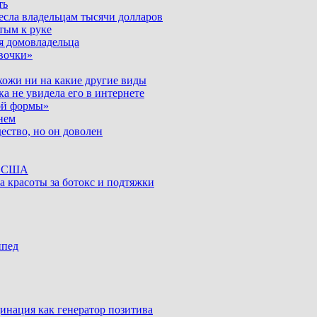
ть
несла владельцам тысячи долларов
тым к руке
я домовладельца
вочки»
хожи ни на какие другие виды
ка не увидела его в интернете
ой формы»
нем
ество, но он доволен
ке США
а красоты за ботокс и подтяжки
ипед
инация как генератор позитива