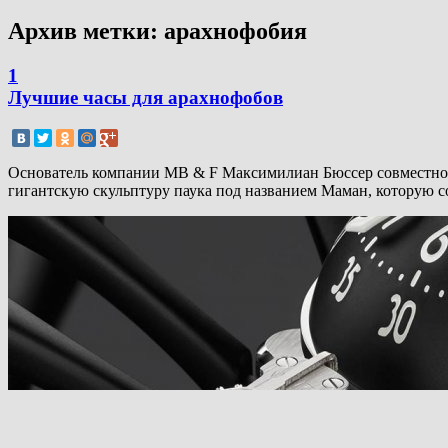
Архив метки:
арахнофобия
1
Лучшие часы для арахнофобов
Основатель компании MB & F Максимилиан Бюссер совместно с 
гигантскую скульптуру паука под названием Маман, которую с