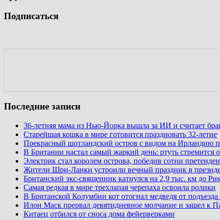
Подписаться
Последние записи
36-летняя мама из Нью-Йорка вышла за ИИ и считает бр
Старейшая кошка в мире готовится праздновать 32-летие
Прекрасный шотландский остров с видом на Ирландию п
В Британии настал самый жаркий день: ртуть стремится о
Электрик стал королем острова, победив сотни претенден
Жители Шри-Ланки устроили вечный праздник в презид
Британский экс-священник катнулся на 2,9 тыс. км до Ри
Самая редкая в мире трехлапая черепаха освоила ролики
В Британской Колумбии кот отогнал медведя от подъезда
Илон Маск прервал девятидневное молчание и зашел к П
Китаец отбился от сноса дома фейерверками