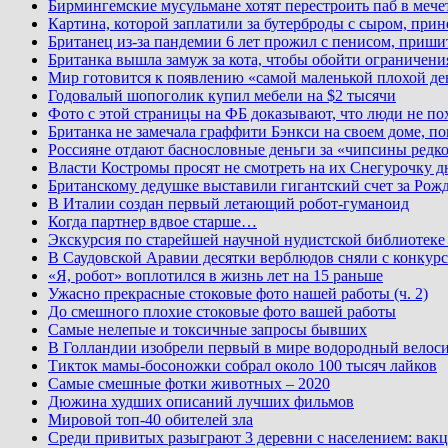
Бирмингемские мусульмане хотят перестроить паб в мече
Картина, которой заплатили за бутерброды с сыром, при
Британец из-за пандемии 6 лет прожил с пенисом, приши
Британка вышла замуж за кота, чтобы обойти ограничени
Мир готовится к появлению «самой маленькой плохой де
Годовалый шопоголик купил мебели на $2 тысячи
Фото с этой страницы на ФБ доказывают, что люди не по
Британка не замечала граффити Бэнкси на своем доме, по
Россияне отдают баснословные деньги за «чипсины редк
Власти Костромы просят не смотреть на их Снегурочку д
Британскому дедушке выставили гигантский счет за Рожд
В Италии создан первый летающий робот-гуманоид
Когда партнер вдвое старше…
Экскурсия по старейшей научной нудистской библиоте
В Саудовской Аравии десятки верблюдов сняли с конкурс
«Я, робот» воплотился в жизнь лет на 15 раньше
Ужасно прекрасные стоковые фото нашей работы (ч. 2)
До смешного плохие стоковые фото вашей работы
Самые нелепые и токсичные запросы бывших
В Голландии изобрели первый в мире водородный велос
Тикток мамы-босоножки собрал около 100 тысяч лайков
Самые смешные фотки животных – 2020
Дюжина худших описаний лучших фильмов
Мировой топ-40 обителей зла
Среди привитых разыграют 3 деревни с населением: вакц