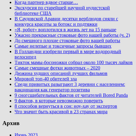
Когда партнер вдвое старше…
Экскурсия по старейшей научной нудистской
библиотеке США
В Саудовской Аравии десятки верблюдов сняли с
конкурса красоты за ботокс и подтяжки
«Я, робот» воплотился в жизнь лет на 15 раньше
Ужасно прекрасные стоковые фото нашей работы (ч. 2)
До смешного плохие стоковые фото вашей работы
Самые нелепые и токсичные запросы бывших
В Голландии изобрели первый в мире водородный
велосипед
Тикток мамы-босоножки собрал около 100 тысяч лайков
Самые смешные фотки животных – 2020
Дюжина худших описаний лучших фильмов
Мировой топ-40 обителей зла
Среди привитых разыграют 3 деревни с населением:
вакцинация как генератор позитива
9 сногсшибательных фактов от читателей Bored Panda
9 фактов, в которые невозможно поверить
8 способов вернуться в сон: ноу-хау от экспертов
Что значит быть красивой в 23 странах мира
Архив
Июнь 2023