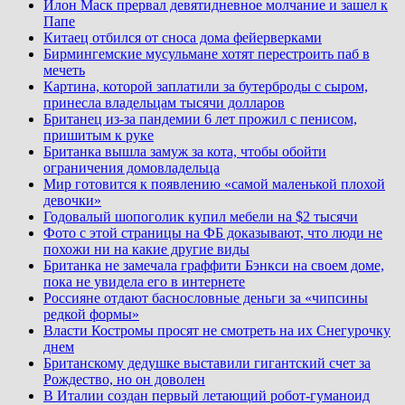
Илон Маск прервал девятидневное молчание и зашел к
Папе
Китаец отбился от сноса дома фейерверками
Бирмингемские мусульмане хотят перестроить паб в
мечеть
Картина, которой заплатили за бутерброды с сыром,
принесла владельцам тысячи долларов
Британец из-за пандемии 6 лет прожил с пенисом,
пришитым к руке
Британка вышла замуж за кота, чтобы обойти
ограничения домовладельца
Мир готовится к появлению «самой маленькой плохой
девочки»
Годовалый шопоголик купил мебели на $2 тысячи
Фото с этой страницы на ФБ доказывают, что люди не
похожи ни на какие другие виды
Британка не замечала граффити Бэнкси на своем доме,
пока не увидела его в интернете
Россияне отдают баснословные деньги за «чипсины
редкой формы»
Власти Костромы просят не смотреть на их Снегурочку
днем
Британскому дедушке выставили гигантский счет за
Рождество, но он доволен
В Италии создан первый летающий робот-гуманоид