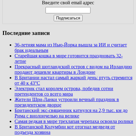
Введите свой email адрес
Последние записи
36-летняя мама из Нью-Йорка вышла за ИИ и считает
брак идеальным
Старейшая кошка в мире готовится праздновать 32-
летие
Прекрасный шотландский остров с видом на Ирландию
продают дешевле квартиры в Лондоне
В Британии настал самый жаркий день: ртуть стремится
от 40 к 43°C
Электрик стал королем острова, победив сотни
претендентов со всего мира
Жители Шри-Ланки устроили вечный праздник в
президентском дворце
Британский экс-священник катнулся на 2,9 тыс. км до
Рима с виолончелью на велике
Самая редкая в мире трехлапая черепаха освоила ролики
В Британской Колумбии кот отогнал медведя от
подъезда хозяина