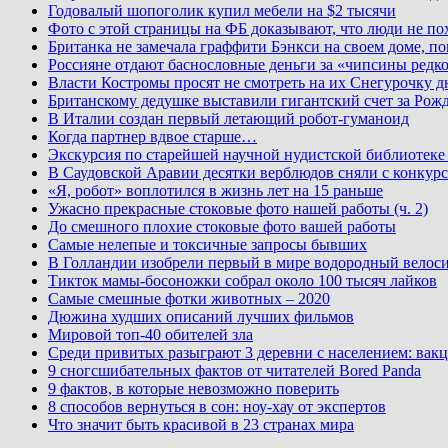
Годовалый шопоголик купил мебели на $2 тысячи
Фото с этой страницы на ФБ доказывают, что люди не по
Британка не замечала граффити Бэнкси на своем доме, по
Россияне отдают баснословные деньги за «чипсины редк
Власти Костромы просят не смотреть на их Снегурочку д
Британскому дедушке выставили гигантский счет за Рожд
В Италии создан первый летающий робот-гуманоид
Когда партнер вдвое старше…
Экскурсия по старейшей научной нудистской библиоте
В Саудовской Аравии десятки верблюдов сняли с конкурс
«Я, робот» воплотился в жизнь лет на 15 раньше
Ужасно прекрасные стоковые фото нашей работы (ч. 2)
До смешного плохие стоковые фото вашей работы
Самые нелепые и токсичные запросы бывших
В Голландии изобрели первый в мире водородный велос
Тикток мамы-босоножки собрал около 100 тысяч лайков
Самые смешные фотки животных – 2020
Дюжина худших описаний лучших фильмов
Мировой топ-40 обителей зла
Среди привитых разыграют 3 деревни с населением: вакц
9 сногсшибательных фактов от читателей Bored Panda
9 фактов, в которые невозможно поверить
8 способов вернуться в сон: ноу-хау от экспертов
Что значит быть красивой в 23 странах мира