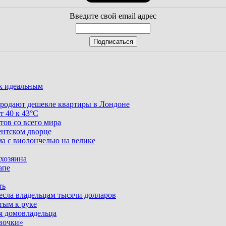
Введите свой email адрес
ак идеальным
родают дешевле квартиры в Лондоне
т 40 к 43°C
тов со всего мира
ентском дворце
ма с виолончелью на велике
 хозяина
апе
ть
несла владельцам тысячи долларов
тым к руке
я домовладельца
вочки»