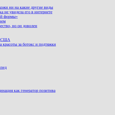
хожи ни на какие другие виды
ка не увидела его в интернете
ой формы»
нем
ество, но он доволен
ке США
а красоты за ботокс и подтяжки
ипед
инация как генератор позитива