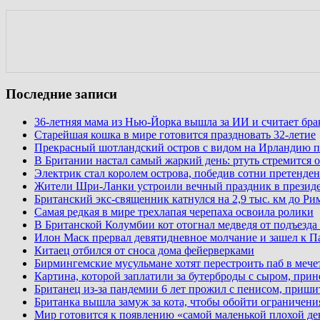
Последние записи
36-летняя мама из Нью-Йорка вышла за ИИ и считает бр
Старейшая кошка в мире готовится праздновать 32-летие
Прекрасный шотландский остров с видом на Ирландию п
В Британии настал самый жаркий день: ртуть стремится о
Электрик стал королем острова, победив сотни претенден
Жители Шри-Ланки устроили вечный праздник в презид
Британский экс-священник катнулся на 2,9 тыс. км до Ри
Самая редкая в мире трехлапая черепаха освоила ролики
В Британской Колумбии кот отогнал медведя от подъезда
Илон Маск прервал девятидневное молчание и зашел к П
Китаец отбился от сноса дома фейерверками
Бирмингемские мусульмане хотят перестроить паб в мече
Картина, которой заплатили за бутерброды с сыром, при
Британец из-за пандемии 6 лет прожил с пенисом, приши
Британка вышла замуж за кота, чтобы обойти ограничени
Мир готовится к появлению «самой маленькой плохой де