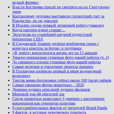
редкой формы»
Власти Костромы просят не смотреть на их Снегурочку
днем
Британскому дедушке выставили гигантский счет за
Рождество, но он доволен
В Италии создан первый летающий робот-гуманоид
Когда партнер вдвое старше…
Экскурсия по старейшей научной нудистской
библиотеке США
В Саудовской Аравии десятки верблюдов сняли с
конкурса красоты за ботокс и подтяжки
«Я, робот» воплотился в жизнь лет на 15 раньше
Ужасно прекрасные стоковые фото нашей работы (ч. 2)
До смешного плохие стоковые фото вашей работы
Самые нелепые и токсичные запросы бывших
В Голландии изобрели первый в мире водородный
велосипед
Тикток мамы-босоножки собрал около 100 тысяч лайков
Самые смешные фотки животных – 2020
Дюжина худших описаний лучших фильмов
Мировой топ-40 обителей зла
Среди привитых разыграют 3 деревни с населением:
вакцинация как генератор позитива
9 сногсшибательных фактов от читателей Bored Panda
9 фактов, в которые невозможно поверить