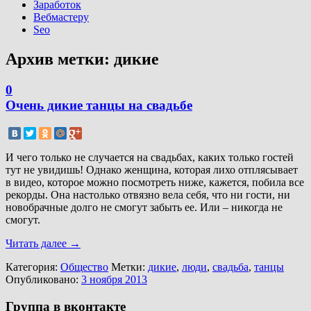
Заработок
Вебмастеру
Seo
Архив метки:
дикие
0
Очень дикие танцы на свадьбе
И чего только не случается на свадьбах, каких только гостей
тут не увидишь! Однако женщина, которая лихо отплясывает
в видео, которое можно посмотреть ниже, кажется, побила все
рекорды. Она настолько отвязно вела себя, что ни гости, ни
новобрачные долго не смогут забыть ее. Или – никогда не
смогут.
Читать далее
→
Категория:
Общество
Метки:
дикие
,
люди
,
свадьба
,
танцы
Опубликовано:
3 ноября 2013
Группа в вконтакте