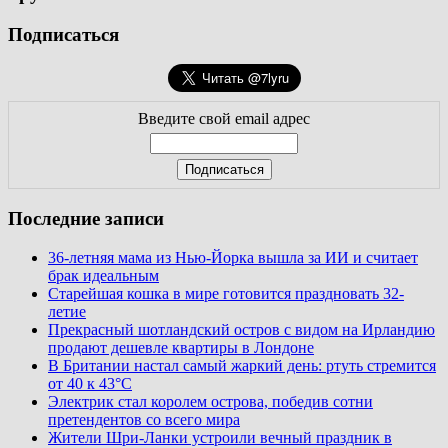
Подписаться
Введите свой email адрес
Последние записи
36-летняя мама из Нью-Йорка вышла за ИИ и считает
брак идеальным
Старейшая кошка в мире готовится праздновать 32-
летие
Прекрасный шотландский остров с видом на Ирландию
продают дешевле квартиры в Лондоне
В Британии настал самый жаркий день: ртуть стремится
от 40 к 43°C
Электрик стал королем острова, победив сотни
претендентов со всего мира
Жители Шри-Ланки устроили вечный праздник в