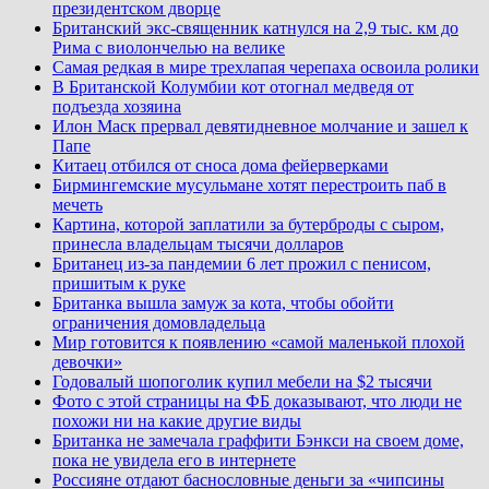
президентском дворце
Британский экс-священник катнулся на 2,9 тыс. км до
Рима с виолончелью на велике
Самая редкая в мире трехлапая черепаха освоила ролики
В Британской Колумбии кот отогнал медведя от
подъезда хозяина
Илон Маск прервал девятидневное молчание и зашел к
Папе
Китаец отбился от сноса дома фейерверками
Бирмингемские мусульмане хотят перестроить паб в
мечеть
Картина, которой заплатили за бутерброды с сыром,
принесла владельцам тысячи долларов
Британец из-за пандемии 6 лет прожил с пенисом,
пришитым к руке
Британка вышла замуж за кота, чтобы обойти
ограничения домовладельца
Мир готовится к появлению «самой маленькой плохой
девочки»
Годовалый шопоголик купил мебели на $2 тысячи
Фото с этой страницы на ФБ доказывают, что люди не
похожи ни на какие другие виды
Британка не замечала граффити Бэнкси на своем доме,
пока не увидела его в интернете
Россияне отдают баснословные деньги за «чипсины