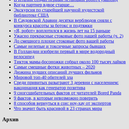
Когда партнер вдвое старше…
Экскурсия по старейшей научной нудистской
библиотеке США
В Саудовской Аравии десятки верблюдов сняли с
конкурса красоты за ботокс и подтяжки
«Я, робот» воплотился в жизнь лет на 15 раньше
Ужасно прекрасные стоковые фото нашей работы (ч. 2)
До смешного плохие стоковые фото вашей работы
Самые нелепые и токсичные запросы бывших
В Голландии изобрели первый в мире водородный
велосипед
Тикток мамы-босоножки собрал около 100 тысяч лайков
Самые смешные фотки животных – 2020
Дюжина худших описаний лучших фильмов
Мировой топ-40 обителей зла
Среди привитых разыграют 3 деревни с населением:
вакцинация как генератор позитива
9 сногсшибательных фактов от читателей Bored Panda
9 фактов, в которые невозможно поверить
8 способов вернуться в сон: ноу-хау от экспертов
Что значит быть красивой в 23 странах мира
Архив