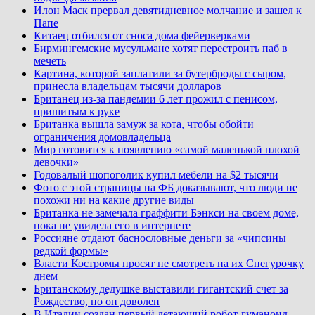
Илон Маск прервал девятидневное молчание и зашел к
Папе
Китаец отбился от сноса дома фейерверками
Бирмингемские мусульмане хотят перестроить паб в
мечеть
Картина, которой заплатили за бутерброды с сыром,
принесла владельцам тысячи долларов
Британец из-за пандемии 6 лет прожил с пенисом,
пришитым к руке
Британка вышла замуж за кота, чтобы обойти
ограничения домовладельца
Мир готовится к появлению «самой маленькой плохой
девочки»
Годовалый шопоголик купил мебели на $2 тысячи
Фото с этой страницы на ФБ доказывают, что люди не
похожи ни на какие другие виды
Британка не замечала граффити Бэнкси на своем доме,
пока не увидела его в интернете
Россияне отдают баснословные деньги за «чипсины
редкой формы»
Власти Костромы просят не смотреть на их Снегурочку
днем
Британскому дедушке выставили гигантский счет за
Рождество, но он доволен
В Италии создан первый летающий робот-гуманоид