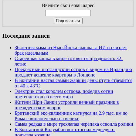
Введите свой email адрес
Последние записи
36-летняя мама из Нью-Йорка вышла за ИИ и считает
брак идеальным
Старейшая кошка в мире готовится праздновать 32-
летие
Прекрасный шотландский остров с видом на Ирландию
продают дешевле квартиры в Лондоне
В Британии настал самый жаркий день: ртуть стремится
от 40 к 43°C
Электрик стал королем острова, победив сотни
претендентов со всего мира
Жители Шри-Ланки устроили вечный праздник в
президентском дворце
Британский экс-священник катнулся на 2,9 тыс. км до
Рима с виолончелью на велике
Самая редкая в мире трехлапая черепаха освоила ролики
В Британской Колумбии кот отогнал медведя от
подъезда хозяина