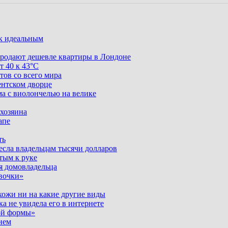
ак идеальным
родают дешевле квартиры в Лондоне
т 40 к 43°C
тов со всего мира
ентском дворце
ма с виолончелью на велике
 хозяина
апе
ть
несла владельцам тысячи долларов
тым к руке
я домовладельца
вочки»
хожи ни на какие другие виды
ка не увидела его в интернете
ой формы»
нем