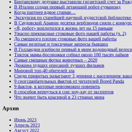
Британскому дедушке выставили гигантский счет за Рожд
В Италии создан первый летающий робот-гуманоид
Когда партнер вдвое старше…
Экскурсия по старейшей научной нудистской библиоте
В Саудовской Аравии десятки верблюдов сняли с конкурс
«Я, робот» воплотился в жизнь лет на 15 раньше
Ужасно прекрасные стоковые фото нашей работы (ч. 2)
До смешного плохие стоковые фото вашей работы
Самые нелепые и токсичные запросы бывших
В Голландии изобрели первый в мире водородный велос
Тикток мамы-босоножки собрал около 100 тысяч лайков
Самые смешные фотки животных – 2020
Дюжина худших описаний лучших фильмов
Мировой топ-40 обителей зла
Среди привитых разыграют 3 деревни с населением: вакц
9 сногсшибательных фактов от читателей Bored Panda
9 фактов, в которые невозможно поверить
8 способов вернуться в сон: ноу-хау от экспертов
Что значит быть красивой в 23 странах мира
Архив
Июнь 2023
Апрель 2023
Август 2022