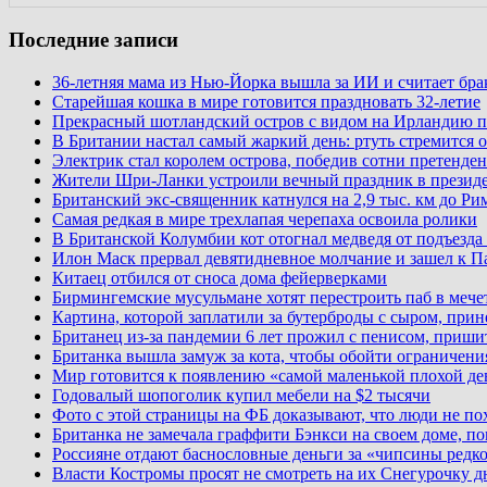
Последние записи
36-летняя мама из Нью-Йорка вышла за ИИ и считает бр
Старейшая кошка в мире готовится праздновать 32-летие
Прекрасный шотландский остров с видом на Ирландию п
В Британии настал самый жаркий день: ртуть стремится о
Электрик стал королем острова, победив сотни претенден
Жители Шри-Ланки устроили вечный праздник в презид
Британский экс-священник катнулся на 2,9 тыс. км до Ри
Самая редкая в мире трехлапая черепаха освоила ролики
В Британской Колумбии кот отогнал медведя от подъезда
Илон Маск прервал девятидневное молчание и зашел к П
Китаец отбился от сноса дома фейерверками
Бирмингемские мусульмане хотят перестроить паб в мече
Картина, которой заплатили за бутерброды с сыром, при
Британец из-за пандемии 6 лет прожил с пенисом, приши
Британка вышла замуж за кота, чтобы обойти ограничени
Мир готовится к появлению «самой маленькой плохой де
Годовалый шопоголик купил мебели на $2 тысячи
Фото с этой страницы на ФБ доказывают, что люди не по
Британка не замечала граффити Бэнкси на своем доме, по
Россияне отдают баснословные деньги за «чипсины редк
Власти Костромы просят не смотреть на их Снегурочку д